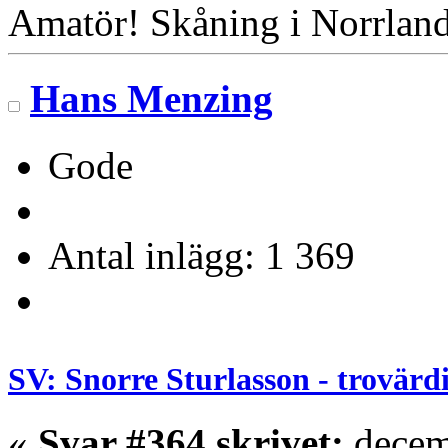
Amatör! Skåning i Norrlan
Hans Menzing
Gode
Antal inlägg: 1 369
SV: Snorre Sturlasson - trovärd
«
Svar #364 skrivet:
decem