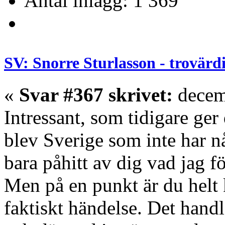
Antal inlägg: 1 369
SV: Snorre Sturlasson - trovärd
«
Svar #367 skrivet:
decem
Intressant, som tidigare ger
blev Sverige som inte har n
bara påhitt av dig vad jag f
Men på en punkt är du helt k
faktiskt händelse. Det handl