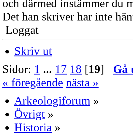
och därmed instämmer du me
Det han skriver har inte hänt. 
Loggat
Skriv ut
Sidor:
1
...
17
18
[
19
]
Gå 
« föregående
nästa »
Arkeologiforum
»
Övrigt
»
Historia
»