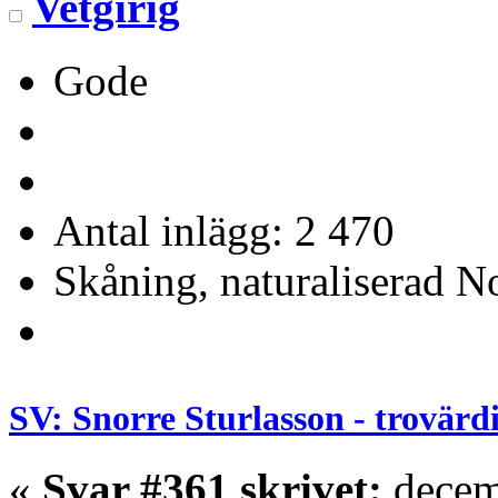
Vetgirig
Gode
Antal inlägg: 2 470
Skåning, naturaliserad No
SV: Snorre Sturlasson - trovärd
«
Svar #361 skrivet:
decem