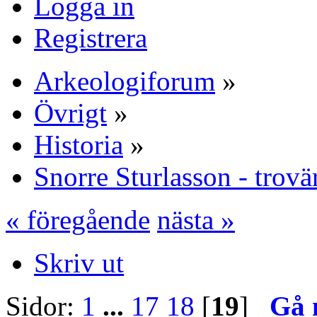
Logga in
Registrera
Arkeologiforum
»
Övrigt
»
Historia
»
Snorre Sturlasson - trovä
« föregående
nästa »
Skriv ut
Sidor:
1
...
17
18
[
19
]
Gå 