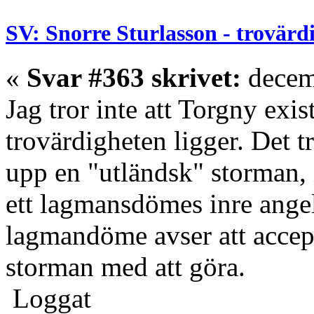
SV: Snorre Sturlasson - trovärd
«
Svar #363 skrivet:
decem
Jag tror inte att Torgny exist
trovärdigheten ligger. Det t
upp en "utländsk" storman, 
ett lagmansdömes inre angel
lagmandöme avser att accept
storman med att göra.
Loggat