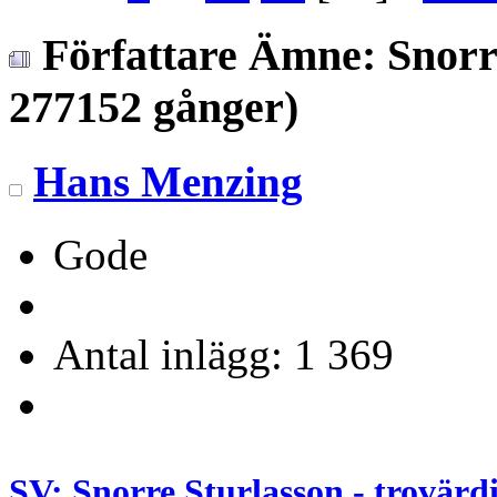
Författare
Ämne: Snorre 
277152 gånger)
Hans Menzing
Gode
Antal inlägg: 1 369
SV: Snorre Sturlasson - trovärd