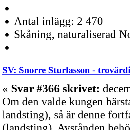
Antal inlägg: 2 470
Skåning, naturaliserad No
SV: Snorre Sturlasson - trovärd
«
Svar #366 skrivet:
decem
Om den valde kungen härsta
landsting), så är denne fort
(landsting). Avstånden behöv