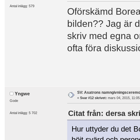
Antal inlägg: 579
Oförskämd Boreas,
bilden?? Jag är de
skriv med egna or
ofta föra diskuss
SV: Asatrons namngivningsceremo
Yngwe
«
Svar #12 skrivet:
mars 04, 2015, 11:05
Gode
Citat från: dersa skr
Antal inlägg: 5 702
Hur uttyder du det Bo
höjt svärd och perone