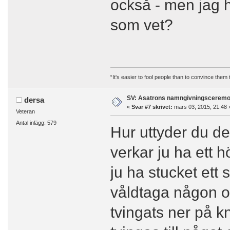
också - men jag hi
som vet?
“It's easier to fool people than to convince them
SV: Asatrons namngivningsceremo
dersa
«
Svar #7 skrivet:
mars 03, 2015, 21:48 
Veteran
Antal inlägg: 579
Hur uttyder du de
verkar ju ha ett h
ju ha stucket ett 
våldtaga någon o
tvingats ner på k