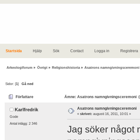
Startsida
Hjälp
Sök
Contact
Logga in
Registrera
Arkeologiforum
»
Övrigt
»
Religionshistoria
»
Asatrons namngivningsceremoni
Sidor: [
1
]
Gå ned
Författare
Ämne: Asatrons namngivningsceremoni (l
Asatrons namngivningsceremoni
Karlfredrik
«
skrivet:
augusti 16, 2011, 10:01 »
Gode
Antal inlägg: 2 346
Jag söker något 