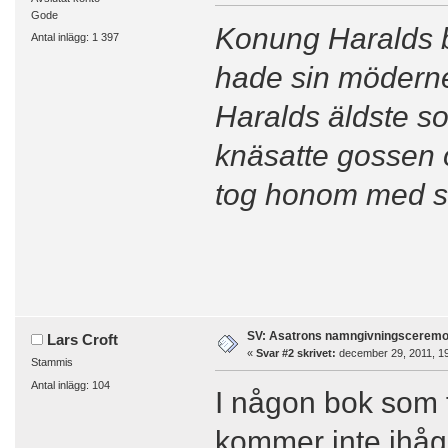
Gode
Konung Haralds b
Antal inlägg: 1 397
hade sin möderne
Haralds äldste s
knäsatte gossen o
tog honom med sig
SV: Asatrons namngivningsceremo
Lars Croft
«
Svar #2 skrivet:
december 29, 2011, 19
Stammis
Antal inlägg: 104
I någon bok som 
kommer inte ihåg t