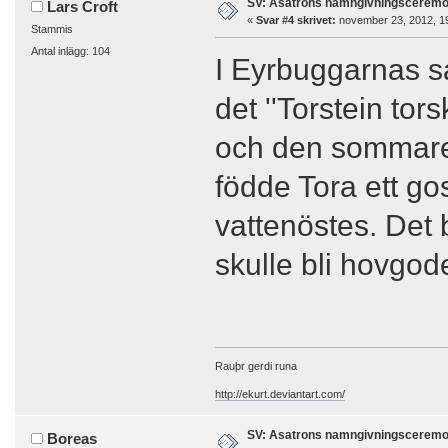
SV: Asatrons namngivningsceremo
Lars Croft
«
Svar #4 skrivet:
november 23, 2012, 1
Stammis
Antal inlägg: 104
I Eyrbuggarnas sa
det ''Torstein tor
och den sommaren
födde Tora ett g
vattenöstes. Det 
skulle bli hovgod
Rauþr gerdi runa
http://ekurt.deviantart.com/
SV: Asatrons namngivningsceremo
Boreas