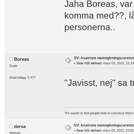
Jaha Boreas, var 
komma med??, låt
personerna..
SV: Asatrons namngivningsceremo
Boreas
«
Svar #10 skrivet:
mars 03, 2015, 22:14
Gode
Antal inlägg: 5 477
"Javisst, nej" sa 
“It's easier to fool people than to convince them
SV: Asatrons namngivningsceremo
dersa
«
Svar #11 skrivet:
mars 03, 2015, 23:52
Veteran