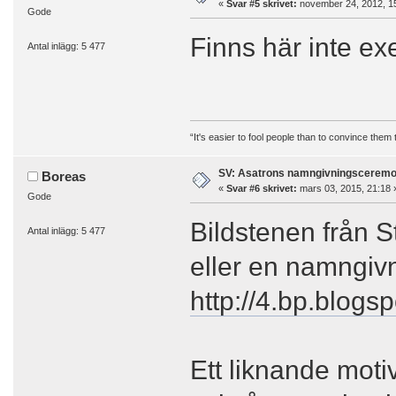
«
Svar #5 skrivet:
november 24, 2012, 1
Gode
Finns här inte ex
Antal inlägg: 5 477
“It's easier to fool people than to convince them
SV: Asatrons namngivningsceremo
Boreas
«
Svar #6 skrivet:
mars 03, 2015, 21:18 
Gode
Bildstenen från S
Antal inlägg: 5 477
eller en namngiv
http://4.bp.blo
Ett liknande motiv