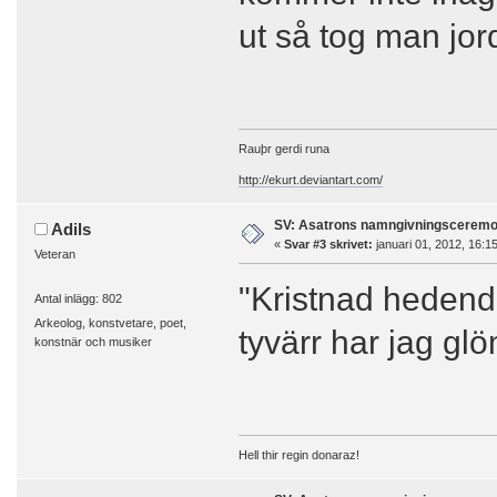
ut så tog man jor
Rauþr gerdi runa
http://ekurt.deviantart.com/
SV: Asatrons namngivningsceremo
Adils
«
Svar #3 skrivet:
januari 01, 2012, 16:1
Veteran
"Kristnad hedend
Antal inlägg: 802
Arkeolog, konstvetare, poet,
tyvärr har jag glö
konstnär och musiker
Hell thir regin donaraz!