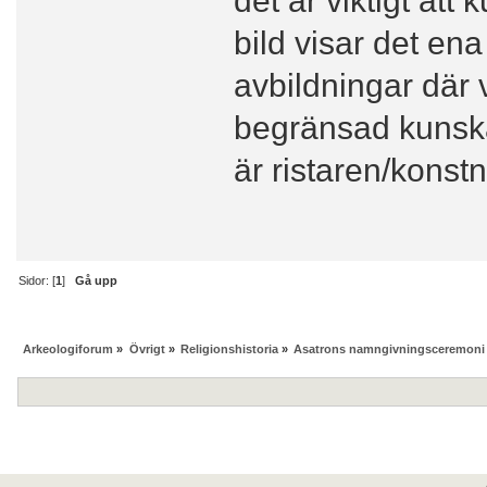
bild visar det en
avbildningar där vi
begränsad kunska
är ristaren/konstn
Sidor: [
1
]
Gå upp
Arkeologiforum
»
Övrigt
»
Religionshistoria
»
Asatrons namngivningsceremoni