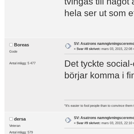
tvingas till någo
hela ser ut som et
SV: Asatrons namngivningsceremo
Boreas
«
Svar #8 skrivet:
mars 03, 2015, 22:08 
Gode
Det tyckte social
Antal inlägg: 5 477
börjar komma i fin
“It's easier to fool people than to convince them
SV: Asatrons namngivningsceremo
dersa
«
Svar #9 skrivet:
mars 03, 2015, 22:10 
Veteran
Antal inlägg: 579