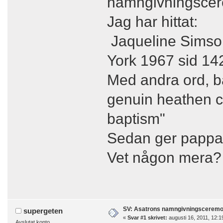
namngivningscer
Jag har hittat:
Jaqueline Simson
York 1967 sid 14
Med andra ord, b
genuin heathen cu
baptism"
Sedan ger pappan
Vet någon mera?
SV: Asatrons namngivningsceremo
supergeten
«
Svar #1 skrivet:
augusti 16, 2011, 12:1
Avslutat konto