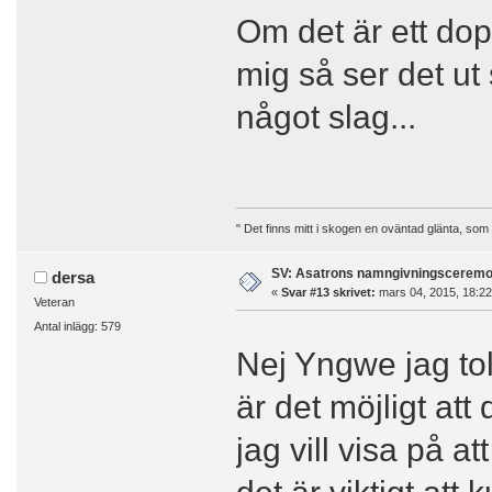
Om det är ett dop
mig så ser det u
något slag...
" Det finns mitt i skogen en oväntad glänta, som
SV: Asatrons namngivningsceremo
dersa
«
Svar #13 skrivet:
mars 04, 2015, 18:22
Veteran
Antal inlägg: 579
Nej Yngwe jag to
är det möjligt att
jag vill visa på at
det är viktigt att