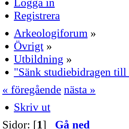
Logga in
Registrera
Arkeologiforum
»
Övrigt
»
Utbildning
»
"Sänk studiebidragen till
« föregående
nästa »
Skriv ut
Sidor: [
1
]
Gå ned