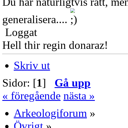
Du har naturligtvis rätt, men
generalisera....
Loggat
Hell thir regin donaraz!
Skriv ut
Sidor: [
1
]
Gå upp
« föregående
nästa »
Arkeologiforum
»
Övrigt
»