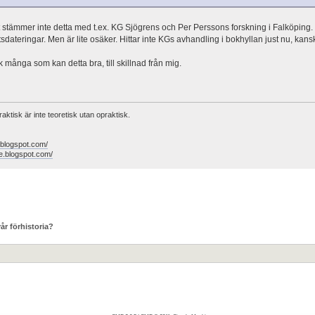
t stämmer inte detta med t.ex. KG Sjögrens och Per Perssons forskning i Falköping. 
tsdateringar. Men är lite osäker. Hittar inte KGs avhandling i bokhyllan just nu, kan
k många som kan detta bra, till skillnad från mig.
raktisk är inte teoretisk utan opraktisk.
a.blogspot.com/
e.blogspot.com/
vår förhistoria?