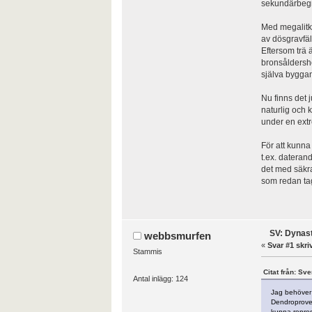
sekundärbegr
Med megalitku
av dösgravfäl
Eftersom trä 
bronsåldershö
själva byggan
Nu finns det j
naturlig och k
under en extr
För att kunna
t.ex. dateran
det med säkra
som redan ta
SV: Dynasti
webbsmurfen
«
Svar #1 skri
Stammis
Citat från: Sv
Antal inlägg: 124
Jag behöver 
Dendroprover
kunna repres