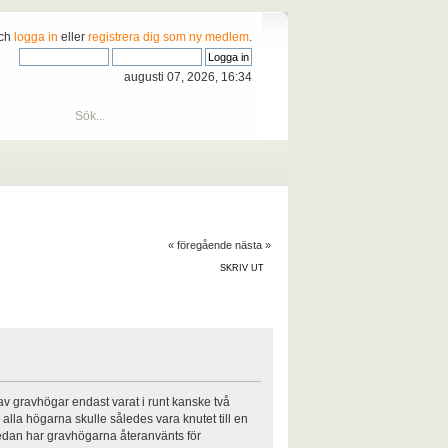
och
logga in
eller
registrera dig som ny medlem
.
augusti 07, 2026, 16:34
« föregående
nästa »
SKRIV UT
av gravhögar endast varat i runt kanske två
lla högarna skulle således vara knutet till en
 Sedan har gravhögarna återanvänts för