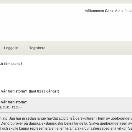
Välkommen
Gäst
. Var snäll 
Logga in
Registrera
vår förhistoria?
vår förhistoria? (läst 8133 gånger)
 vår förhistoria?
11, 2011, 12:20 »
jälp. Jag har ju sedan länge hävdat att bronsålderskulturen i form av uppförandet 
 Dendroprover på danska ekstamskistor bekräftar detta. Själva uppförandefasen av a
id och skulle kunna representera en eller flera härskardynastiers speciella villkor.