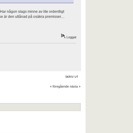
Har någon slags minne av lite ordentligt
ske är den utlånad på osäkra premisser....
Loggat
SKRIV UT
« föregående
nästa »