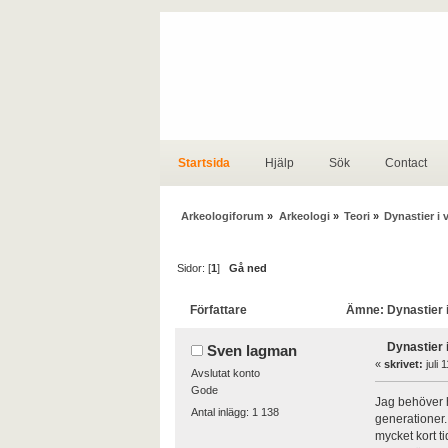
Startsida
Hjälp
Sök
Contact
Arkeologiforum
»
Arkeologi
»
Teori
»
Dynastier i 
Sidor: [
1
]
Gå ned
Författare
Ämne: Dynastier i 
Dynastier i
Sven lagman
«
skrivet:
juli 
Avslutat konto
Gode
Jag behöver h
Antal inlägg: 1 138
generationer.
mycket kort t