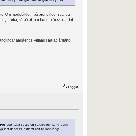
skåne. Om medelåldern på bronsåldern var ca
ingar etc), så på ett par hundra år skulle det
handlingar angående Villands härad årgång
Loggat
r. Representerar dessa en naturlig och kontinuerlig
typ rest under en extremt kort tid med långt