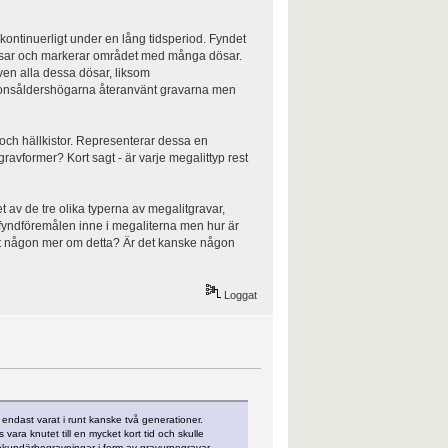
ontinuerligt under en lång tidsperiod. Fyndet
gränsar och markerar området med många dösar.
även alla dessa dösar, liksom
 bronsåldershögarna återanvänt gravarna men
r och hällkistor. Representerar dessa en
gravformer? Kort sagt - är varje megalittyp rest
 av de tre olika typerna av megalitgravar,
av fyndföremålen inne i megaliterna men hur är
et någon mer om detta? Är det kanske någon
Loggat
endast varat i runt kanske två generationer.
ara knutet till en mycket kort tid och skulle
sekundärbegravningar i form av gravurnegravar.