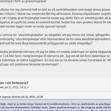
avningar i form av gravurnegravar.
lturen har jag däremot haft en bild av ett samhällssystem som byggt dessa gravar k
tet i Håslöv i Skåne har emellertid fått mig att fundera. Enorma träpallisader av
är ett i högsta grad förgängligt material kastar jag därför fram en arbetshypotes att 
garna, är uppförda under en extremt kort tid. Sedan har man givetvis liksom för
det kanske ligger under en enda speciell dynasti.
u i princip tre ”utvecklingsstadier” av megaliter om jag minns rätt: dösar, gånggrifte
ontinuerlig ”utvecklingskedja” eller representerar de tre olika stenåldersdynastiers 
emt kort tid med långt tidsavsnitt till anläggandet av nästa megalittyp?
 tackla problemet närmare vill jag ha fakta om exakta dateringar av själva byggandet
de C14 från fynd i nedgrävningar till stenarna etc. Jag vet att det finns dateringar 
 dateringar av själva byggfasen. En dös kan ju ha använts under hundratals år. V
git upp och publicerat liknande funderingar?
er i vår förhistoria?
vet:
juli 11, 2011, 14:21 »
en lagman skrivet juli 11, 2011, 12:20
hjälp. Jag har ju sedan länge hävdat att bronsålderskulturen i form av uppförandet av gravhögar 
 på danska ekstamskistor bekräftar detta. Själva uppförandefasen av alla högarna skulle således v
entera en eller flera härskardynastiers speciella villkor. Sedan har gravhögarna återanvänts för 