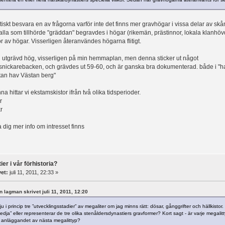
ktiskt besvara en av frågorna varför inte det finns mer gravhögar i vissa delar av 
alla som tillhörde "gräddan" begravdes i högar (rikemän, prästinnor, lokala klanhövd
r av högar. Visserligen återanvändes högarna flitigt.
n utgrävd hög, visserligen på min hemmaplan, men denna sticker ut något
snickarebacken, och grävdes ut 59-60, och är ganska bra dokumenterad. både i "
tan hav Västan berg"
enna hittar vi ekstamskistor ifrån två olika tidsperioder.
r
r
 dig mer info om intresset finns
er i vår förhistoria?
vet:
juli 11, 2011, 22:33 »
en lagman skrivet juli 11, 2011, 12:20
ju i princip tre ”utvecklingsstadier” av megaliter om jag minns rätt: dösar, gånggrifter och hällkisto
edja” eller representerar de tre olika stenåldersdynastiers gravformer? Kort sagt - är varje megalit
ill anläggandet av nästa megalittyp?