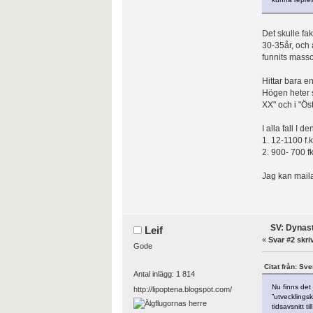
Det skulle fa
30-35år, och 
funnits masso
Hittar bara e
Högen heter 
XX" och i "Ös
I alla fall I d
1. 12-1100 f.k
2. 900- 700 fk
Jag kan maila
SV: Dynasti
Leif
«
Svar #2 skri
Gode
Citat från: Sv
Antal inlägg: 1 814
Nu finns det 
http://lipoptena.blogspot.com/
”utvecklingsk
tidsavsnitt t