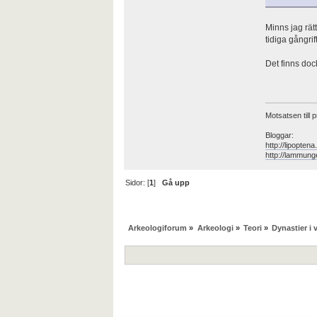
Minns jag rät
tidiga gångrif
Det finns doc
Motsatsen till p
Bloggar:
http://lipopten
http://lammung
Sidor: [
1
]
Gå upp
Arkeologiforum
»
Arkeologi
»
Teori
»
Dynastier i 