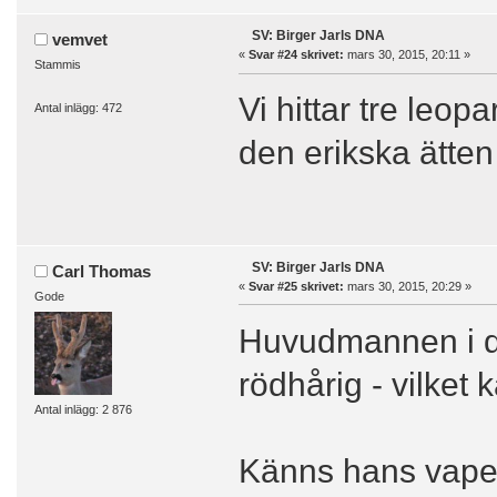
SV: Birger Jarls DNA
vemvet
«
Svar #24 skrivet:
mars 30, 2015, 20:11 »
Stammis
Vi hittar tre leo
Antal inlägg: 472
den erikska ätten
SV: Birger Jarls DNA
Carl Thomas
«
Svar #25 skrivet:
mars 30, 2015, 20:29 »
Gode
Huvudmannen i d
rödhårig - vilket
Antal inlägg: 2 876
Känns hans vape