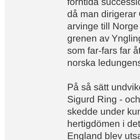
forntida successio
då man dirigerar 
arvinge till Norge
grenen av Yngling
som far-fars far 
norska ledungens 
På så sätt undvik
Sigurd Ring - oc
skedde under kun
hertigdömen i de
England blev utsa