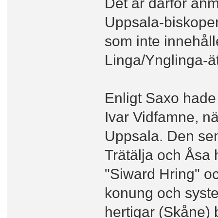
Det är därför an
Uppsala-biskope
som inte innehål
Linga/Ynglinga-ät
Enligt Saxo hade
Ivar Vidfamne, nä
Uppsala. Den sena
Trätälja och Åsa
"Siward Hring" o
konung och syste
hertigar (Skåne) b