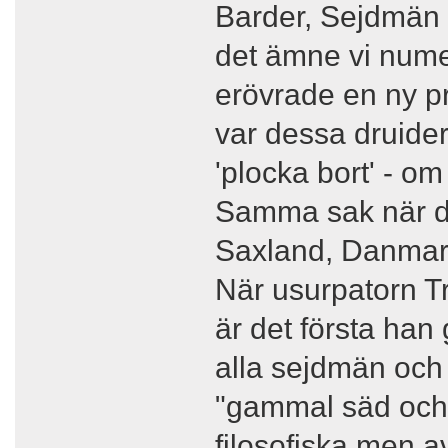
Barder, Sejdmän 
det ämne vi numer
erövrade en ny pr
var dessa druider
'plocka bort' - o
Samma sak när d
Saxland, Danmark
När usurpatorn T
är det första han 
alla sejdmän och f
"gammal säd och s
filosofiska men a