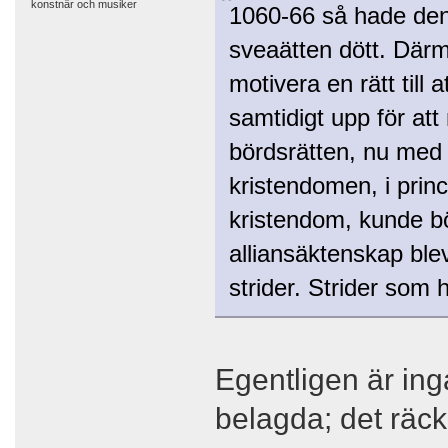
konstnär och musiker
1060-66 så hade den 
sveaätten dött. Därme
motivera en rätt till
samtidigt upp för att
bördsrätten, nu med
kristendomen, i prin
kristendom, kunde b
alliansäktenskap ble
strider. Strider som
Egentligen är ing
belagda; det räc