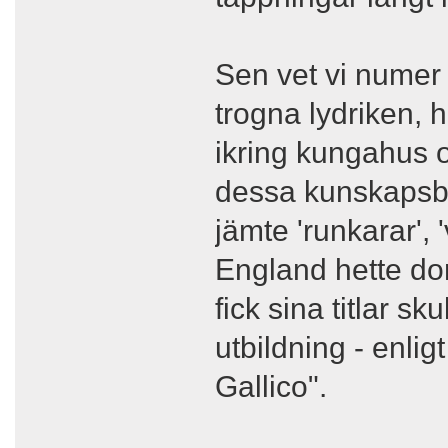
Sen vet vi numer 
trogna lydriken, 
ikring kungahus o
dessa kunskapsbä
jämte 'runkarar', 
England hette do
fick sina titlar 
utbildning - enlig
Gallico".