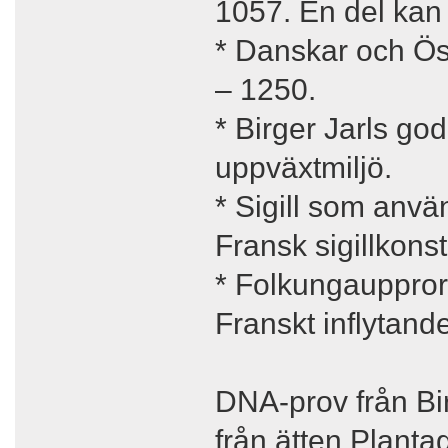
1057. En del kan
* Danskar och Ö
– 1250.
* Birger Jarls go
uppväxtmiljö.
* Sigill som anvä
Fransk sigillkon
* Folkungaupprore
Franskt inflytande 
DNA-prov från Bi
från ätten Planta