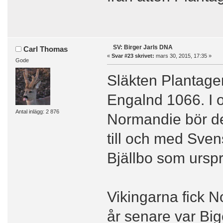
SV: Birger Jarls DNA
Carl Thomas
«
Svar #23 skrivet:
mars 30, 2015, 17:35 »
Gode
Släkten Plantage
Engalnd 1066. I 
Antal inlägg: 2 876
Normandie bör de
till och med Sven
Bjällbo som ursp
Vikingarna fick 
år senare var Bige