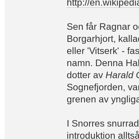
http://en.wikipe
Sen får Ragnar o
Borgarhjort, kalla
eller 'Vitserk' -
namn. Denna Halv
dotter av
Harald 
Sognefjorden, va
grenen av ynglig
I Snorres snurrade
introduktion alltså