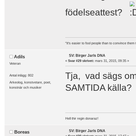
födelseattest?
“It's easier to fool people than to convince them
SV: Birger Jarls DNA
Adils
«
Svar #29 skrivet:
mars 31, 2015, 09:35 »
Veteran
Tja, vad sägs om
Antal inlägg: 802
Arkeolog, konstvetare, poet,
SAMTIDA källa?
konstnär och musiker
Hell thir regin donaraz!
SV: Birger Jarls DNA
Boreas
«
Svar #30 skrivet:
mars 31, 2015, 17:47 »