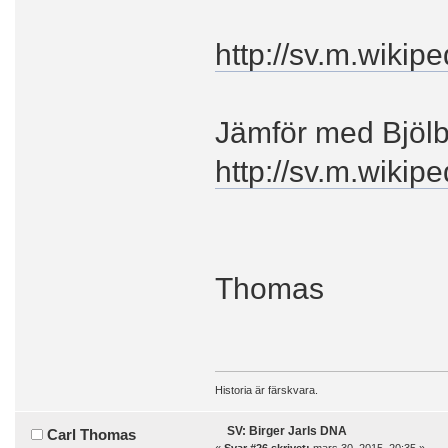
http://sv.m.wikip
Jämför med Bjöl
http://sv.m.wikipe
Thomas
Historia är färskvara.
SV: Birger Jarls DNA
Carl Thomas
«
Svar #26 skrivet:
mars 30, 2015, 20:35 »