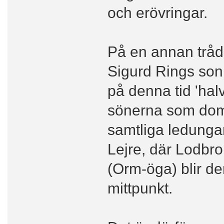
och erövringar.
På en annan tråd
Sigurd Rings son
på denna tid 'hal
sönerna som dom 
samtliga ledunga
Lejre, där Lodbr
(Orm-öga) blir de
mittpunkt.