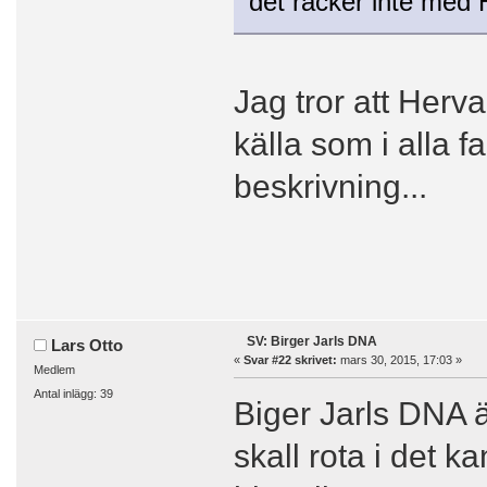
det räcker inte med 
Jag tror att Her
källa som i alla f
beskrivning...
SV: Birger Jarls DNA
Lars Otto
«
Svar #22 skrivet:
mars 30, 2015, 17:03 »
Medlem
Antal inlägg: 39
Biger Jarls DNA ä
skall rota i det 