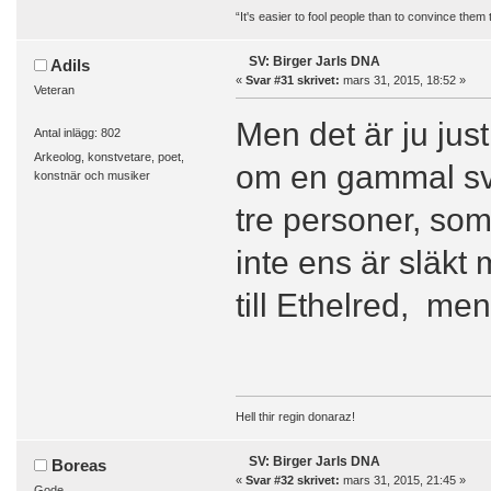
“It's easier to fool people than to convince them
SV: Birger Jarls DNA
Adils
«
Svar #31 skrivet:
mars 31, 2015, 18:52 »
Veteran
Men det är ju jus
Antal inlägg: 802
Arkeolog, konstvetare, poet,
om en gammal sv
konstnär och musiker
tre personer, som
inte ens är släkt
till Ethelred, men
Hell thir regin donaraz!
SV: Birger Jarls DNA
Boreas
«
Svar #32 skrivet:
mars 31, 2015, 21:45 »
Gode