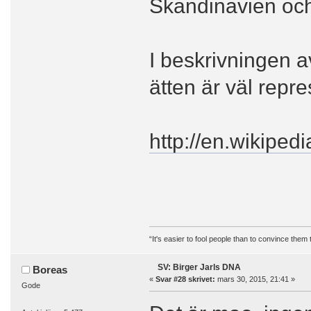
Skandinavien oc
I beskrivningen av
ätten är väl repre
http://en.wikipedi
“It's easier to fool people than to convince them
SV: Birger Jarls DNA
Boreas
«
Svar #28 skrivet:
mars 30, 2015, 21:41 »
Gode