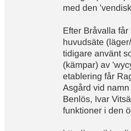
med den 'vendiska
Efter Bråvalla få
huvudsäte (läger/
tidigare använt s
(kämpar) av 'wycy
etablering får Rag
Asgård vid namn 
Benlös, Ivar Vits
funktioner i den 