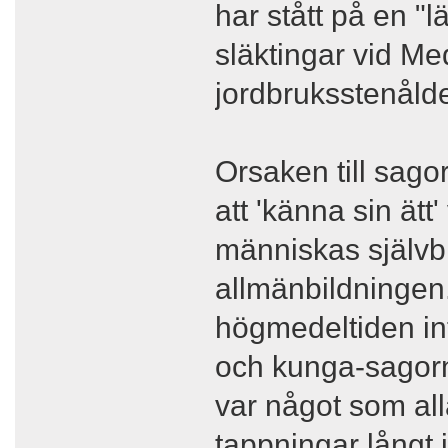
har stått på en "
släktingar vid Me
jordbruksstenålde
Orsaken till sagor
att 'känna sin ätt
människas självbi
allmänbildningen
högmedeltiden in
och kunga-sagorn
var något som alla
tappningar långt in