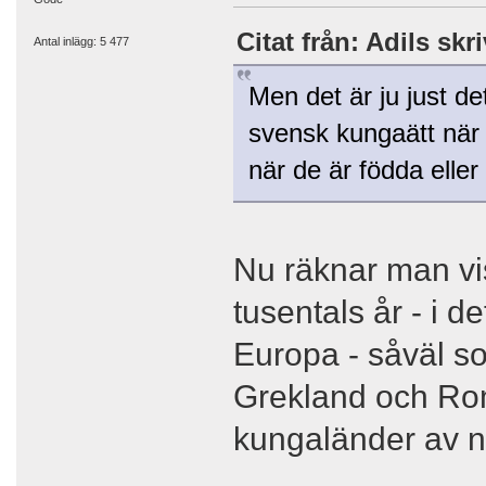
Citat från: Adils skr
Antal inlägg: 5 477
Men det är ju just d
svensk kungaätt när 
när de är födda elle
Nu räknar man vis
tusentals år - i 
Europa - såväl s
Grekland och Rom
kungaländer av n