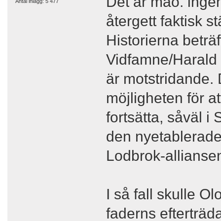
Det är mao. ingen
Antal inlägg: 5 477
återgett faktisk 
Historierna beträ
Vidfamne/Harald 
är motstridande. D
möjligheten för a
fortsätta, såväl 
den nyetablerade 
Lodbrok-allianse
I så fall skulle Ol
faderns efterträd