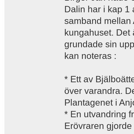
Dalin har i kap 1
samband mellan A
kungahuset. Det ä
grundade sin upp
kan noteras :
* Ett av Bjälboät
över varandra. D
Plantagenet i An
* En utvandring f
Erövraren gjorde