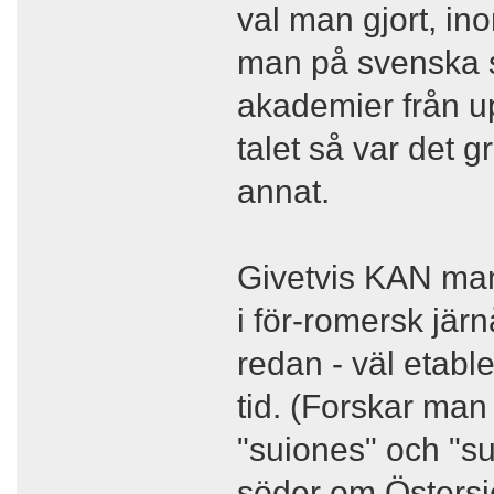
val man gjort, in
man på svenska 
akademier från up
talet så var det g
annat.
Givetvis KAN man
i för-romersk jär
redan - väl etable
tid. (Forskar man
"suiones" och "su
söder om Östersj