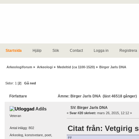
Startsida
Hjälp
Sök
Contact
Logga in
Registrera
Arkeologiforum
»
Arkeologi
»
Medeltid (ca 1100-1520)
»
Birger Jarls DNA
Sidor:
1
[
2
]
Gå ned
Författare
Ämne: Birger Jarls DNA (läst 46518 gånger)
SV: Birger Jarls DNA
Adils
«
Svar #20 skrivet:
mars 26, 2015, 12:12 »
Veteran
Citat från: Vetgirig 
Antal inlägg: 802
Arkeolog, konstvetare, poet,