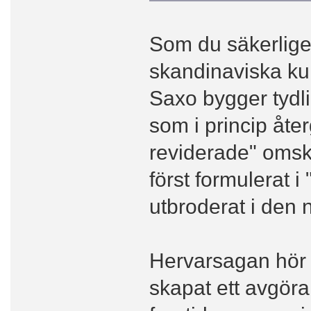
Som du säkerligen 
skandinaviska k
Saxo bygger tydl
som i princip åter
reviderade" omsk
först formulerat 
utbroderat i den
Hervarsagan hör gi
skapat ett avgör