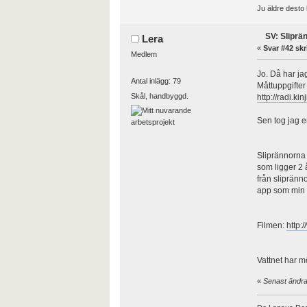
Ju äldre desto 
SV: Sliprä
Lera
«
Svar #42 skr
Medlem
Jo. Då har ja
Antal inlägg: 79
Måttuppgifter 
Skål, handbyggd.
http://radi.kin
Sen tog jag e
Sliprännorna 
som ligger 2 
från slipränn
app som min v
Filmen:
http:
Vattnet har m
«
Senast ändrad