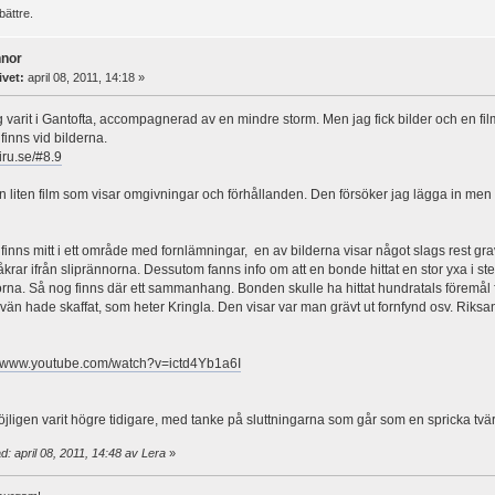
bättre.
nnor
ivet:
april 08, 2011, 14:18 »
g varit i Gantofta, accompagnerad av en mindre storm. Men jag fick bilder och en fil
finns vid bilderna.
jiru.se/#8.9
n liten film som visar omgivningar och förhållanden. Den försöker jag lägga in men 
finns mitt i ett område med fornlämningar, en av bilderna visar något slags rest gr
åkrar ifrån sliprännorna. Dessutom fanns info om att en bonde hittat en stor yxa i ste
orna. Så nog finns där ett sammanhang. Bonden skulle ha hittat hundratals föremål f
än hade skaffat, som heter Kringla. Den visar var man grävt ut fornfynd osv. Riksan
//www.youtube.com/watch?v=ictd4Yb1a6I
öjligen varit högre tidigare, med tanke på sluttningarna som går som en spricka tv
: april 08, 2011, 14:48 av Lera
»