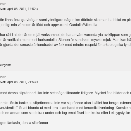
nnor
ivet:
april 08, 2011, 14:52 »
ie finns flera gravhögar, samt ytterligare någon km därifrån ska man ha hittat en pla
la, enligt min vän som är född och uppvuxen i Gantofta/Ättekulla.
 har rätt i att det är en rejäl verksamhet, de har använt varenda yta av klippan som 
m är vertikala men mest horisontella. Stenen är sandsten, mycket mjuk. Man kan hä
 gjorda det senaste århundradet av folk med mindre respekt för arkeologiska fynd
surgam!
nnor
ivet:
april 08, 2011, 21:53 »
med dessa sliprännor! Har inte sett något liknande tidigare. Mycket fina bilder och en
 min första tanke att sliprännorna inte var sliprännor utan istället har berget (stene
ver/stenflis" för att blanda ut med lera i samband med keramiktillverkning. Kanske 
och en annan som stod strax under och tog emot fliset i en kruka eller i ett tygstycke.
gen fantasin, dessa sliprännor.