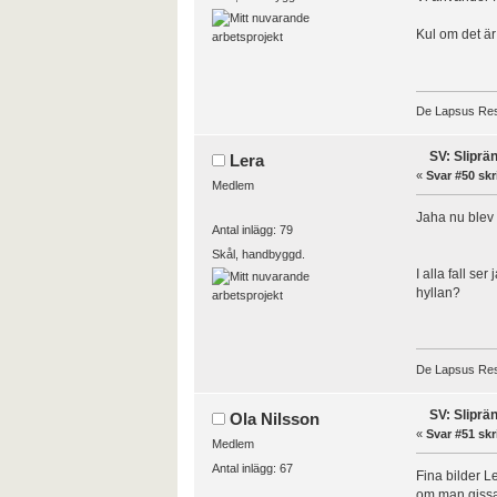
Kul om det är
De Lapsus Re
SV: Sliprä
Lera
«
Svar #50 skr
Medlem
Jaha nu blev d
Antal inlägg: 79
Skål, handbyggd.
I alla fall se
hyllan?
De Lapsus Re
SV: Sliprä
Ola Nilsson
«
Svar #51 skr
Medlem
Antal inlägg: 67
Fina bilder L
om man gissar