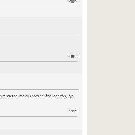
Loggat
Loggat
tränderna inte alls särskilt långt därifrån, typ
Loggat