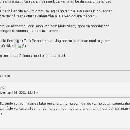
är samma sten. Kan vara intressant, då kan man bestämma ungefär vad
.
 det på en yta av ½ x 2 mm, så jag behöver inte alls skada klippväggen
öra det på respektfullt avstånd från alla arkeologiska märken.)
röra vid rännorna. Men, man kan som Mats säger, göra en pappbit och
ningen är samma, utan att ta i stenen.
alltid försiktig : ) Tack för omtanken! Jag har en stark man med mig som
 på rätt köl
g om ett par 5 timmar med bilder och mått.
surgam!
nnor
ivet:
april 08, 2011, 12:45 »
ortfarande som om många talar om sliprännorna som om de var helt utan sammanhang
ta måste väl vara att se hur de hänger ihop med andra fornlämningar och om man k
g?