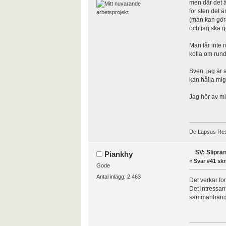
men där det 
för sten det är
(man kan göra
och jag ska g
Man får inte 
kolla om rund
Sven, jag är 
kan hålla mig
Jag hör av mi
De Lapsus Re
SV: Sliprä
Piankhy
«
Svar #41 skr
Gode
Antal inlägg: 2 463
Det verkar f
Det intressan
sammanhan