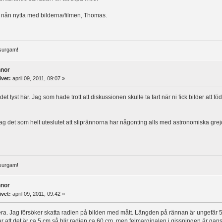
 nån nytta med bilderna/filmen, Thomas.
surgam!
nnor
ivet:
april 09, 2011, 09:07 »
et tyst här. Jag som hade trott att diskussionen skulle ta fart när ni fick bilder att
r jag det som helt uteslutet att sliprännorna har någonting alls med astronomiska grej
surgam!
nnor
ivet:
april 09, 2011, 09:42 »
era. Jag försöker skatta radien på bilden med mått. Längden på rännan är ungefär 5
 att det är ca 5 cm så blir radien ca 60 cm, men felmarginalen i gissningen är gans