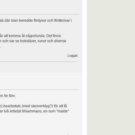
ts där man beredde flintyxor och flintknivar i
går att komma åt någorlunda. Det finns
r och var se bokstäver, runor och diverse
.
Loggat
 fin film.
n) bearbetats (med stenverktyg?) för att få
har två arbetat tillsammans, en som "malde"