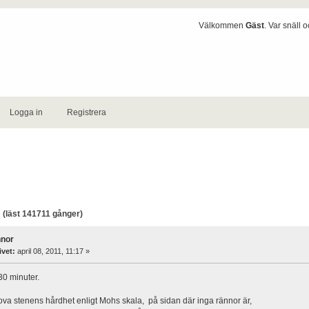
Välkommen
Gäst
. Var snäll 
Logga in
Registrera
(läst 141711 gånger)
nnor
ivet:
april 08, 2011, 11:17 »
30 minuter.
ova stenens hårdhet enligt Mohs skala, på sidan där inga rännor är,