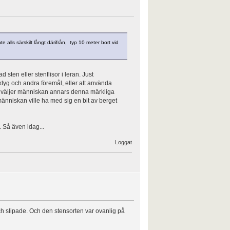
e alls särskilt långt därifrån, typ 10 meter bort vid
ten eller stenflisor i leran. Just
rktyg och andra föremål, eller att använda
för väljer människan annars denna märkliga
 människan ville ha med sig en bit av berget
 Så även idag...
Loggat
t och slipade. Och den stensorten var ovanlig på