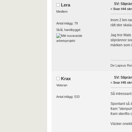
SV: Sliprä
Lera
«
Svar #44 skr
Medlem
Inom 2 km rad
Antal inlägg: 79
rätt stor ska
Skål, handbyggd.
Jag tror Mats
sliprännor so
märken som är
De Lapsus Re
SV: Sliprä
Krax
«
Svar #45 skr
Veteran
Så intressant 
Antal inlägg: 533
Spontant så är
fram "stenpul
fram stenflis 
Väcker onekli