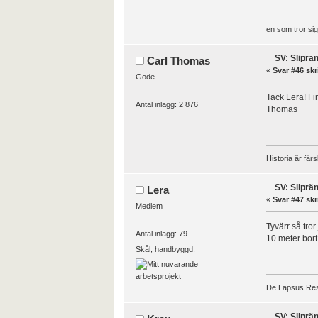
en som tror sig 
SV: Sliprä
Carl Thomas
«
Svar #46 skr
Gode
Tack Lera! Fin
Antal inlägg: 2 876
Thomas
Historia är fär
SV: Sliprä
Lera
«
Svar #47 skr
Medlem
Tyvärr så tror
Antal inlägg: 79
10 meter bort 
Skål, handbyggd.
De Lapsus Re
SV: Sliprä