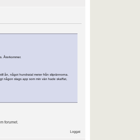
ts. Återkommer.
till ån, något hundratal meter från sliprännorna.
ligt någon slags app som min vän hade skaffat,
om forumet.
Loggat