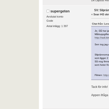
De Lapsus Re
SV: Sliprä
supergeten
«
Svar #43 skr
Avslutat konto
Gode
Citat från: Ler
Antal inlägg: 1 397
Jo. Då har j
Måttuppgifter
http://radi.ki
Sen tog jag 
Sliprännorna
som ligger 2 
Så nog finns
som heter Kr
Filmen:
http
Tack för info!
Appen ifråga 