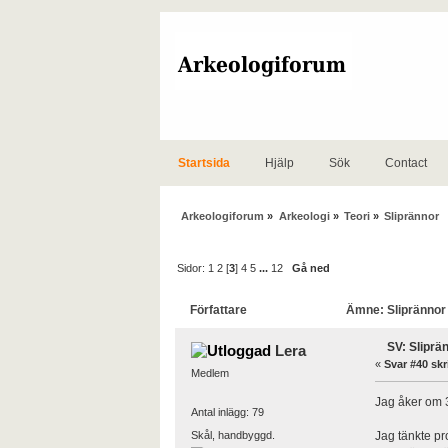
Startsida
Hjälp
Sök
Contact
Arkeologiforum
»
Arkeologi
»
Teori
»
Sliprännor
Sidor:
1
2
[
3
]
4
5
...
12
Gå ned
Författare
Ämne: Sliprännor 
SV: Sliprä
Lera
«
Svar #40 skr
Medlem
Jag åker om 
Antal inlägg: 79
Skål, handbyggd.
Jag tänkte pr