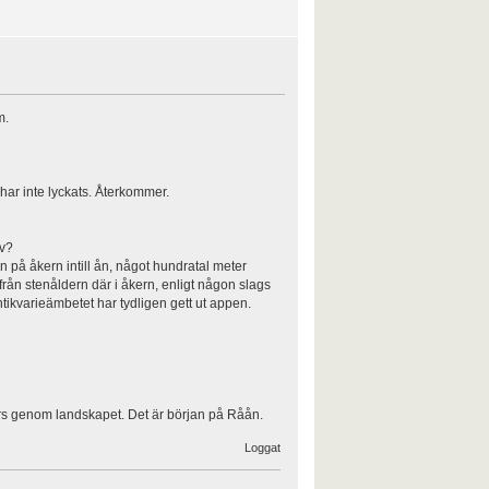
m.
har inte lyckats. Återkommer.
av?
n på åkern intill ån, något hundratal meter
rån stenåldern där i åkern, enligt någon slags
tikvarieämbetet har tydligen gett ut appen.
ärs genom landskapet. Det är början på Råån.
Loggat