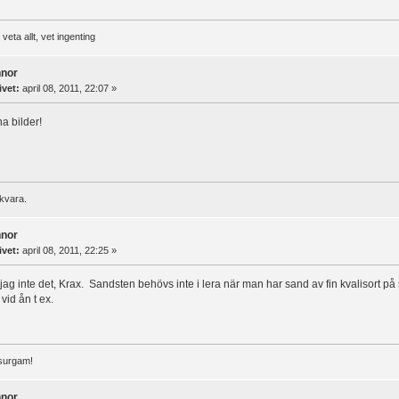
veta allt, vet ingenting
nnor
ivet:
april 08, 2011, 22:07 »
a bilder!
skvara.
nnor
ivet:
april 08, 2011, 22:25 »
 jag inte det, Krax. Sandsten behövs inte i lera när man har sand av fin kvalisort på s
vid ån t ex.
surgam!
nnor