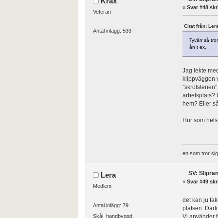
Krax
«
Svar #48 skr
Veteran
Citat från: Ler
Antal inlägg: 533
Tyvärr så tro
ån t ex.
Jag lekte med
klippväggen v
"skrotstenen"
arbetsplats? 
hem? Eller så
Hur som helst
en som tror sig 
SV: Sliprä
Lera
«
Svar #49 skr
Medlem
det kan ju fak
Antal inlägg: 79
platsen. Därf
Skål, handbyggd.
Vi använder fo