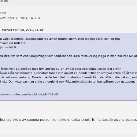
surgam!
nnor
ivet:
april 08, 2011, 14:50 »
a skrivet april 08, 2011, 14:18
ag varit i Gantofta, accompagnerad av en mindre storm. Men jag fick bilder och en film.
 finns vid bilderna.
njiru.se/#8.9
en liten film som visar omgivningar och förhållanden. Den försöker jag lägga in men har inte lycka
 finns mitt i ett område med fornlämningar, en av bilderna visar något slags rest grav?
åkrar ifrån sliprännorna. Dessutom fanns info om att en bonde hittat en stor yxa i sten på åkern in
 där ett sammanhang. Bonden skulle ha hittat hundratals föremål från stenåldern där i åkern, en
ingla. Den visar var man grävt ut fornfynd osv. Riksantikvarieämbetet har tydligen gett ut appen.
://www.youtube.com/watch?v=ictd4Yb1a6I
tror jag sköts av samma person som sköter detta forum. En fantastisk app, precis s