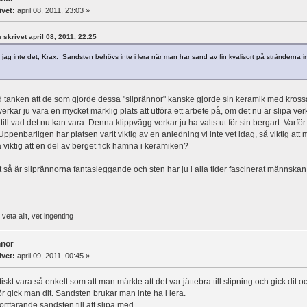
ivet:
april 08, 2011, 23:03 »
a skrivet april 08, 2011, 22:25
r jag inte det, Krax. Sandsten behövs inte i lera när man har sand av fin kvalisort på stränderna int
 tanken att de som gjorde dessa "sliprännor" kanske gjorde sin keramik med krossad s
erkar ju vara en mycket märklig plats att utföra ett arbete på, om det nu är slipa ve
 till vad det nu kan vara. Denna klippvägg verkar ju ha valts ut för sin bergart. Var
Uppenbarligen har platsen varit viktig av en anledning vi inte vet idag, så viktig att
 viktig att en del av berget fick hamna i keramiken?
 så är sliprännorna fantasieggande och sten har ju i alla tider fascinerat männskan.
veta allt, vet ingenting
nnor
ivet:
april 09, 2011, 00:45 »
tiskt vara så enkelt som att man märkte att det var jättebra till slipning och gick di
ör gick man dit. Sandsten brukar man inte ha i lera.
rtfarande sandsten till att slipa med.