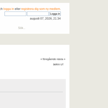
och
logga in
eller
registrera dig som ny medlem
.
augusti 07, 2026, 21:34
« föregående
nästa »
SKRIV UT