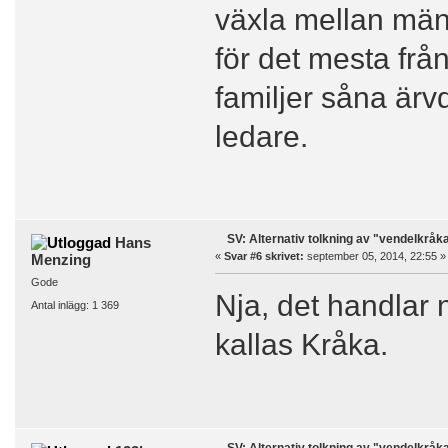
växla mellan män
för det mesta från
familjer såna är
ledare.
SV: Alternativ tolkning av "vendelkråk
Hans
«
Svar #6 skrivet:
september 05, 2014, 22:55 »
Menzing
Gode
Nja, det handlar 
Antal inlägg: 1 369
kallas Kråka.