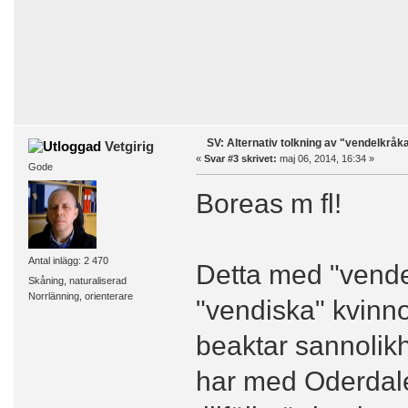
SV: Alternativ tolkning av "vendelkråk
Vetgirig
«
Svar #3 skrivet:
maj 06, 2014, 16:34 »
Gode
Boreas m fl!
Antal inlägg: 2 470
Detta med "vende
Skåning, naturaliserad
Norrlänning, orienterare
"vendiska" kvinno
beaktar sannolik
har med Oderdale