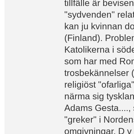
tillfälle är bevis
"sydvenden" relativ
kan ju kvinnan do
(Finland). Probl
Katolikerna i söde
som har med Rom
trosbekännelser (
religiöst "ofarlig
närma sig tyskland
Adams Gesta...., s
"greker" i Norden
omgivningar. D v 