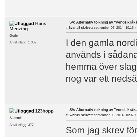
SV: Alternativ tolkning av "vendelkråk
Hans
«
Svar #8 skrivet:
september 06, 2014, 10:16 »
Menzing
Gode
I den gamla nordi
Antal inlägg: 1 369
används i sådan
hemma över slagf
nog var ett neds
SV: Alternativ tolkning av "vendelkråk
123hopp
«
Svar #9 skrivet:
september 06, 2014, 10:37 »
Stammis
Antal inlägg: 377
Som jag skrev föru