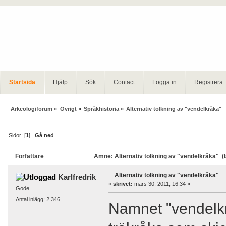
Startsida
Hjälp
Sök
Contact
Logga in
Registrera
Arkeologiforum
»
Övrigt
»
Språkhistoria
»
Alternativ tolkning av "vendelkråka"
Sidor: [
1
]
Gå ned
Författare
Ämne: Alternativ tolkning av "vendelkråka" (
Alternativ tolkning av "vendelkråka"
Karlfredrik
«
skrivet:
mars 30, 2011, 16:34 »
Gode
Antal inlägg: 2 346
Namnet "vendelkrå