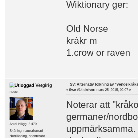
Wiktionary ger:
Old Norse
krákr m
1.crow or raven
SV: Alternativ tolkning av "vendelkråk
Vetgirig
«
Svar #14 skrivet:
mars 25, 2015, 02:07 »
Gode
Noterar att "kråk
germaner/nordbor
Antal inlägg: 2 470
uppmärksamma. Kr
Skåning, naturaliserad
Norrlänning, orienterare