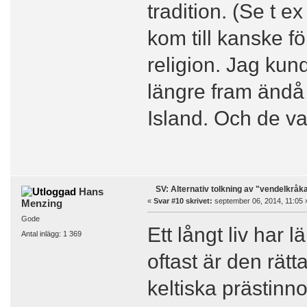
tradition. (Se t 
kom till kanske fö
religion. Jag kun
längre fram ändå
Island. Och de v
SV: Alternativ tolkning av "vendelkråk
Hans
«
Svar #10 skrivet:
september 06, 2014, 11:05 
Menzing
Gode
Ett långt liv har 
Antal inlägg: 1 369
oftast är den rät
keltiska prästinn