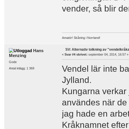
vender, så blir d
Amatör! Skåning i Norrland!
SV: Alternativ tolkning av "vendelkråk
Hans
«
Svar #4 skrivet:
september 04, 2014, 16:57 »
Menzing
Gode
Vendel lär inte b
Antal inlägg: 1 369
Jylland.
Kungarna verkar 
användes när de h
jag hade en arbe
Kråknamnet efter 