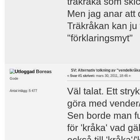
träkråka som skic
Men jag anar att d
Träkråkan kan ju 
"förklaringsmyt"
SV: Alternativ tolkning av "vendelkråk
Boreas
«
Svar #1 skrivet:
mars 30, 2011, 18:46 »
Gode
Väl talat. Ett stry
Antal inlägg: 5 477
göra med vender
Sen borde man fu
för 'kråka' vad g
också till 'kråka'/'