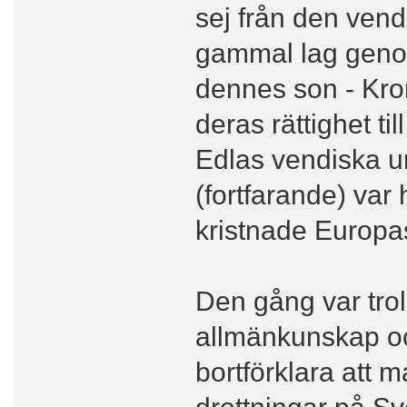
sej från den vend
gammal lag genom
dennes son - Kro
deras rättighet ti
Edlas vendiska u
(fortfarande) var
kristnade Europas 
Den gång var tro
allmänkunskap oc
bortförklara att 
drottningar på Sv