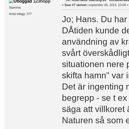
SV: Alternativ tolkning av "vendelkråk
123hopp
«
Svar #7 skrivet:
september 06, 2014, 10:08 »
Stammis
Antal inlägg: 377
Jo; Hans. Du har 
DÅtiden kunde de
användning av kr
svårt överskådligt
situationen nere p
skifta hamn" var im
Det är ingenting 
begrepp - se t ex
säga att villkoret
Naturen så som e