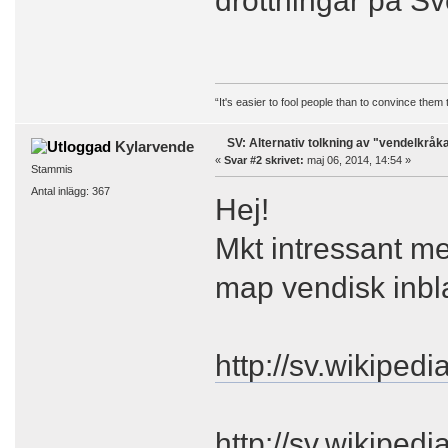
“It's easier to fool people than to convince them
SV: Alternativ tolkning av "vendelkråk
Kylarvende
«
Svar #2 skrivet:
maj 06, 2014, 14:54 »
Stammis
Antal inlägg: 367
Hej!
Mkt intressant m
map vendisk inbl
http://sv.wikipedi
http://sv.wikipedi