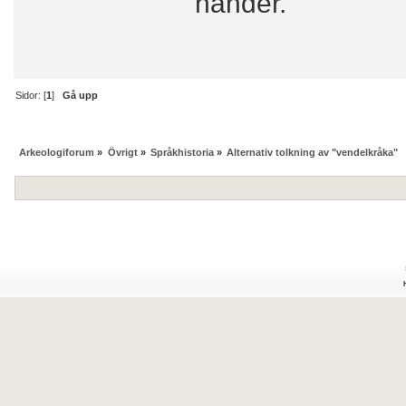
händer.
Sidor: [
1
]
Gå upp
Arkeologiforum
»
Övrigt
»
Språkhistoria
»
Alternativ tolkning av "vendelkråka"