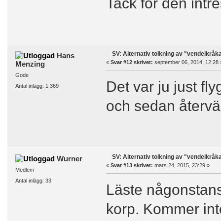
Tack för den intr
SV: Alternativ tolkning av "vendelkråk
Hans
«
Svar #12 skrivet:
september 06, 2014, 12:28 
Menzing
Gode
Det var ju just f
Antal inlägg: 1 369
och sedan återvä
SV: Alternativ tolkning av "vendelkråk
Wurner
«
Svar #13 skrivet:
mars 24, 2015, 23:29 »
Medlem
Antal inlägg: 33
Läste någonstans
korp. Kommer inte