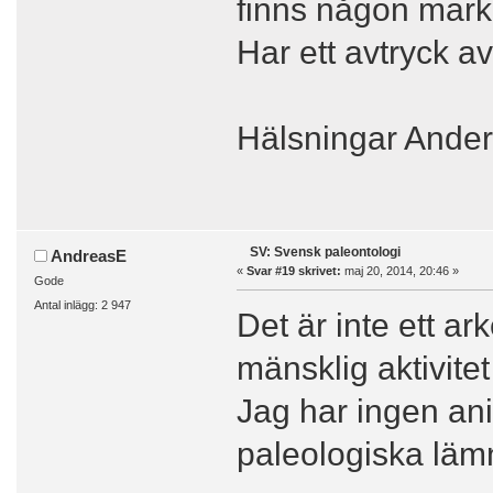
finns någon markn
Har ett avtryck a
Hälsningar Ande
SV: Svensk paleontologi
AndreasE
«
Svar #19 skrivet:
maj 20, 2014, 20:46 »
Gode
Antal inlägg: 2 947
Det är inte ett a
mänsklig aktivite
Jag har ingen ani
paleologiska läm