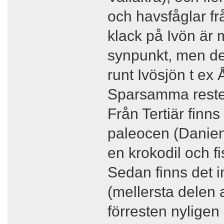
och havsfåglar fr
klack på Ivön är
synpunkt, men det 
runt Ivösjön t e
Sparsamma rester 
Från Tertiär finns
paleocen (Danien)
en krokodil och fi
Sedan finns det i
(mellersta delen 
förresten nyligen 