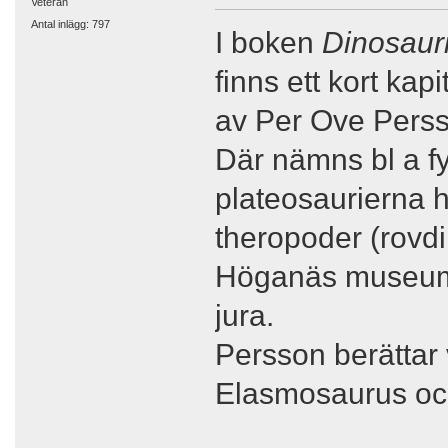
Veteran
Antal inlägg: 797
I boken
Dinosaur
finns ett kort kap
av Per Ove Perss
Där nämns bl a fy
plateosaurierna h
theropoder (rovdi
Höganäs museum o
jura.
Persson berättar 
Elasmosaurus oc