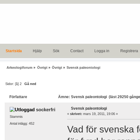
Startsida
Hjälp
Sök
Contact
Logga in
Registrera
Arkeologiforum
»
Övrigt
»
Övrigt
»
Svensk paleontologi
Sidor: [
1
]
2
Gå ned
Författare
Ämne: Svensk paleontologi (läst 29250 gånge
Svensk paleontologi
sockerfri
«
skrivet:
mars 19, 2011, 19:06 »
Stammis
Antal inlägg: 452
Vad för svenska f