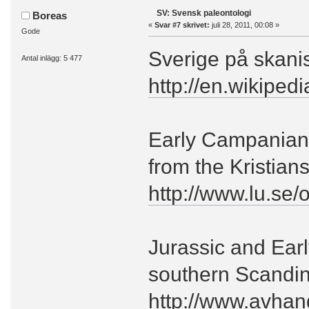
SV: Svensk paleontologi
Boreas
«
Svar #7 skrivet:
juli 28, 2011, 00:08 »
Gode
Sverige på skanis
Antal inlägg: 5 477
http://en.wikipedi
Early Campanian 
from the Kristian
http://www.lu.se
Jurassic and Ear
southern Scandi
http://www.avhan