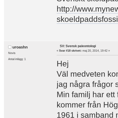
http://www.mynew
skoeldpaddsfossi
SV: Svensk paleontologi
uroashn
«
Svar #18 skrivet:
maj 20, 2014, 19:42 »
Novis
Antal inlägg: 1
Hej
Väl medveten kom 
jag några frågor
Min familj har et
kommer från Höga
1961 i samband 