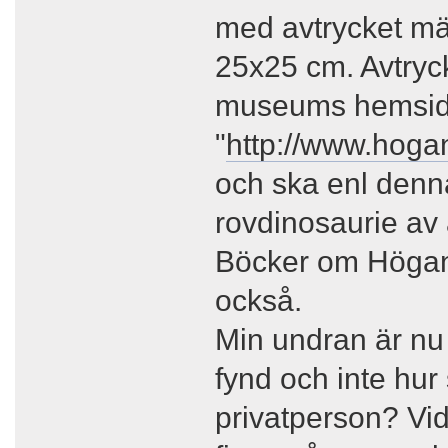
med avtrycket mä
25x25 cm. Avtryc
museums hemsid
"
http://www.hoga
och ska enl denn
rovdinosaurie av 
Böcker om Höganä
också.
Min undran är nu 
fynd och inte hur
privatperson? Vi