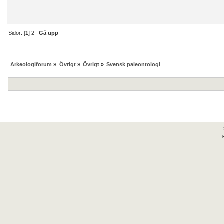
Sidor: [
1
]
2
Gå upp
Arkeologiforum
»
Övrigt
»
Övrigt
»
Svensk paleontologi