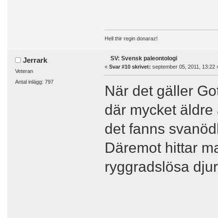
Hell thir regin donaraz!
SV: Svensk paleontologi
Jerrark
«
Svar #10 skrivet:
september 05, 2011, 13:22 
Veteran
Antal inlägg: 797
När det gäller Go
där mycket äldre 
det fanns svanödl
Däremot hittar ma
ryggradslösa djur