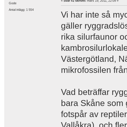
«
Svar #2 skrivet:
mars 19, 2011, 22:09 »
Gode
Antal inlägg: 1 554
Vi har inte så myc
gäller ryggradslös
rika silurfaunor o
kambrosilurlokale
Västergötland, Nä
mikrofossilen frå
Vad beträffar rygg
bara Skåne som g
fotspår av reptile
Vallåkra), och fl