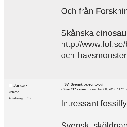
Och från Forskni
Skånska dinosaur
http://www.fof.se
och-havsmonster
SV: Svensk paleontologi
Jerrark
«
Svar #17 skrivet:
november 08, 2012, 11:24 »
Veteran
Antal inlägg: 797
Intressant fossil
Svenskt sköldpadd