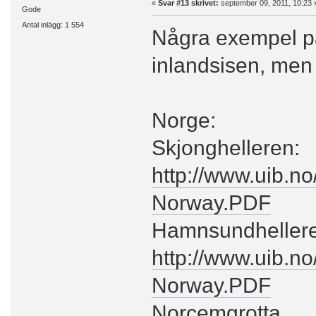
«
Svar #13 skrivet:
september 09, 2011, 10:23 
Gode
Antal inlägg: 1 554
Några exempel på 
inlandsisen, men d
Norge:
Skjonghelleren:
http://www.uib.
Norway.PDF
Hamnsundhellere
http://www.uib.
Norway.PDF
Norcemgrotta