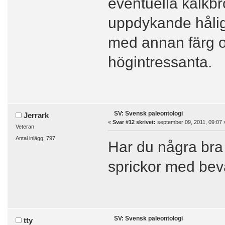
eventuella kalkbro
uppdykande håligh
med annan färg o
högintressanta.
SV: Svensk paleontologi
Jerrark
«
Svar #12 skrivet:
september 09, 2011, 09:07 
Veteran
Antal inlägg: 797
Har du några bra
sprickor med beva
SV: Svensk paleontologi
tty