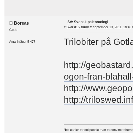
SV: Svensk paleontologi
Boreas
«
Svar #15 skrivet:
september 13, 2011, 18:40 
Gode
Trilobiter på Gotl
Antal inlägg: 5 477
http://geobastard
ogon-fran-blahall
http://www.geopo
http://triloswed.inf
“It's easier to fool people than to convince them