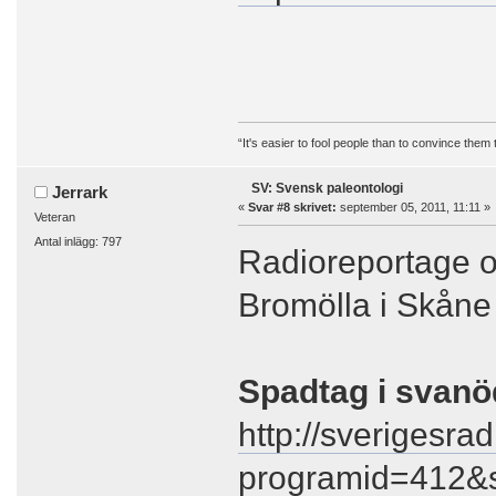
“It's easier to fool people than to convince them
SV: Svensk paleontologi
Jerrark
«
Svar #8 skrivet:
september 05, 2011, 11:11 »
Veteran
Antal inlägg: 797
Radioreportage om
Bromölla i Skåne
Spadtag i svanö
http://sverigesra
programid=412&