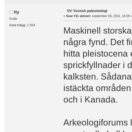
SV: Svensk paleontologi
tty
«
Svar #11 skrivet:
september 05, 2011, 16:05 
Gode
Antal inlägg: 1 554
Maskinell storskali
några fynd. Det f
hitta pleistocena e
sprickfyllnader i
kalksten. Sådana f
istäckta områden,
och i Kanada.
Arkeologiforums 