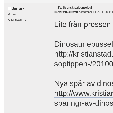
SV: Svensk paleontologi
Jerrark
«
Svar #16 skrivet:
september 14, 2011, 08:48 
Veteran
Antal inlägg: 797
Lite från presse
Dinosauriepussel
http://kristiansta
soptippen-/20100
Nya spår av dino
http://www.kristi
sparingr-av-dinos