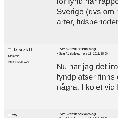
för fynd har rappo
Sverige (dvs om 
arter, tidsperiode
SV: Svensk paleontologi
Heinrich H
«
Svar #1 skrivet:
mars 19, 2011, 19:30 »
Stammis
Antal inlägg: 100
Nu har jag det in
fyndplatser finns
några. I kolet vi
SV: Svensk paleontologi
tty