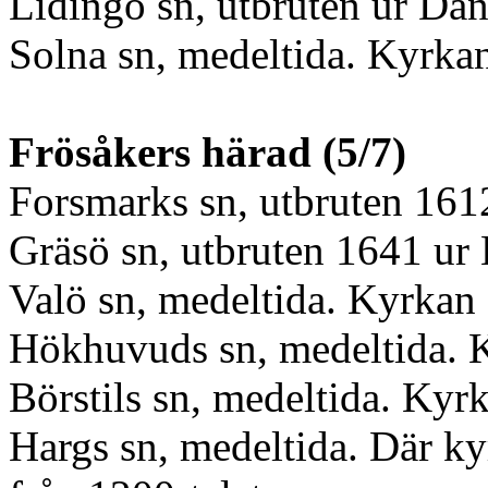
Lidingö sn, utbruten ur Da
Solna sn, medeltida. Kyrkan
Frösåkers härad (5/7)
Forsmarks sn, utbruten 161
Gräsö sn, utbruten 1641 ur 
Valö sn, medeltida. Kyrkan ä
Hökhuvuds sn, medeltida. K
Börstils sn, medeltida. Kyr
Hargs sn, medeltida. Där kyr