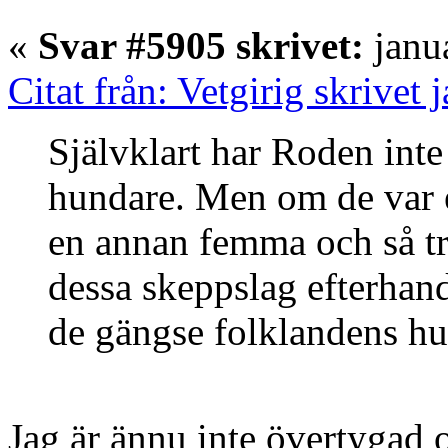
«
Svar #5905 skrivet:
janua
Citat från: Vetgirig skrivet
Självklart har Roden int
hundare. Men om de var e
en annan femma och så tro
dessa skeppslag efterhand
de gängse folklandens hu
Jag är ännu inte övertygad 