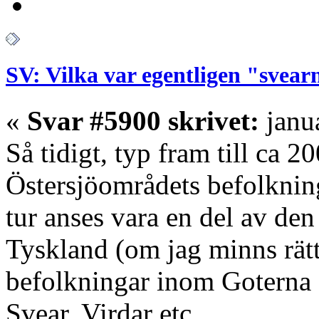
SV: Vilka var egentligen "svear
«
Svar #5900 skrivet:
janua
Så tidigt, typ fram till ca 2
Östersjöområdets befolkning
tur anses vara en del av den
Tyskland (om jag minns rätt)
befolkningar inom Goterna d
Svear, Virdar etc.