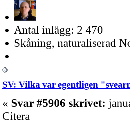
Antal inlägg: 2 470
Skåning, naturaliserad No
SV: Vilka var egentligen "svear
«
Svar #5906 skrivet:
janua
Citera