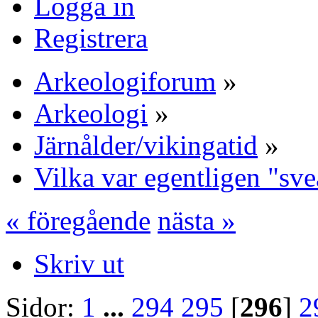
Logga in
Registrera
Arkeologiforum
»
Arkeologi
»
Järnålder/vikingatid
»
Vilka var egentligen "sv
« föregående
nästa »
Skriv ut
Sidor:
1
...
294
295
[
296
]
2