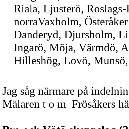
Riala, Ljusterö, Roslags-
norraVaxholm, Österåker 
Danderyd, Djursholm, Li
Ingarö, Möja, Värmdö, Ad
Hilleshög, Lovö, Munsö,
Jag såg närmare på indelni
Mälaren t o m Frösåkers hä