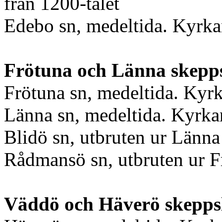
från 1200-talet
Edebo sn, medeltida. Kyrkan
Frötuna och Länna skepps
Frötuna sn, medeltida. Kyrk
Länna sn, medeltida. Kyrka
Blidö sn, utbruten ur Länna
Rådmansö sn, utbruten ur F
Väddö och Häverö skeppsl