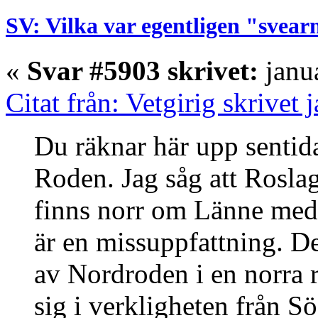
SV: Vilka var egentligen "svear
«
Svar #5903 skrivet:
janua
Citat från: Vetgirig skrivet
Du räknar här upp sentid
Roden. Jag såg att Rosl
finns norr om Länne med
är en missuppfattning. De
av Nordroden i en norra r
sig i verkligheten från S