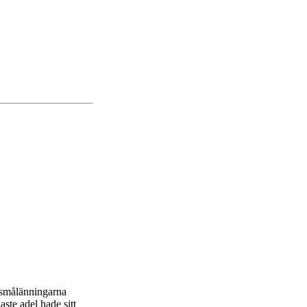
t smålänningarna
aste adel hade sitt