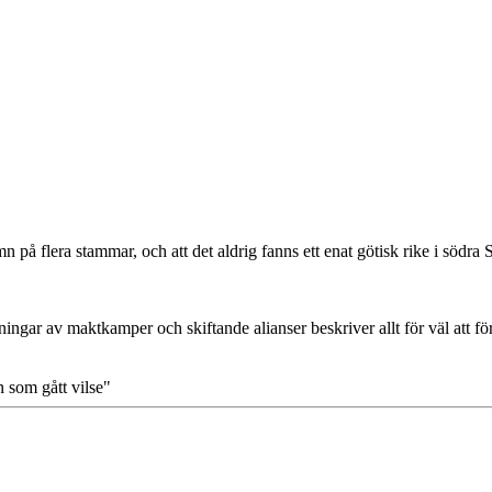
flera stammar, och att det aldrig fanns ett enat götisk rike i södra 
ngar av maktkamper och skiftande alianser beskriver allt för väl att fö
n som gått vilse"