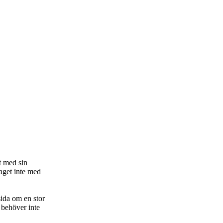
t med sin
taget inte med
sida om en stor
 behöver inte