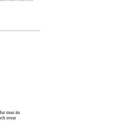
 Hur man än
och svear