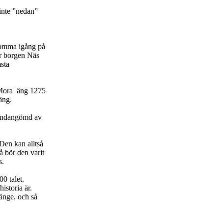
 inte ”nedan”
 komma igång på
ör borgen Näs
sta
å Mora äng 1275
äng.
 undangömd av
Den kan alltså
å bör den varit
s.
0 talet.
istoria är.
länge, och så