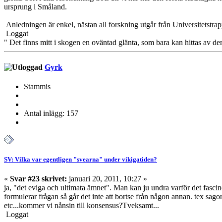
ursprung i Småland.
Anledningen är enkel, nästan all forskning utgår från Universitetstrapp
Loggat
" Det finns mitt i skogen en oväntad glänta, som bara kan hittas av de
Gyrk
Stammis
Antal inlägg: 157
SV: Vilka var egentligen "svearna" under vikigatiden?
«
Svar #23 skrivet:
januari 20, 2011, 10:27 »
ja, "det eviga och ultimata ämnet". Man kan ju undra varför det fascin
formulerar frågan så går det inte att bortse från någon annan. tex sago
etc...kommer vi nånsin till konsensus?Tveksamt...
Loggat