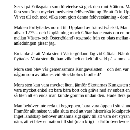
Ser vi på Eriksgatan som företeelse så gick den runt Vättern. Ma
fara som är en mycket medveten felöversättning för att få in U
Vi vet till och med vilka som gjort denna felöversättning - dom h
Makten förflyttades norrut till Uppland av främst två skäl, M
allvar 1275 – och Upplänningar och Götar hade enats om en oc
mellan Väster- och Östergötland) regerade från en plats mella
anledningen gissar jag.
En tanke är att Mota sten i Västergötland låg vid Götala. När 
flyttades Mota sten dit, han ville helt enkelt bli vald på samma
Mora sten blev vår gemensamma Kungavalssten – och den var s
någon som avrättades vid Stockholms blodbad?
Mora sten kan vara mycket liten, jämför Skottarnas Kungasten
vara mycket enkel att bara bära bort och gräva ned av enbart en
så liten att en enda man kunde gömma undan den. Hade flera per
Man behöver inte reda ut begreppen, bara vara öppen i sitt sinne
Framför allt måste vi alla sluta med att vara historiska lokalpatri
Inget landskap behöver utnämna sigt själv till att vara det styr
nära, att vi blev en nation till slut (utan krig) – därför överlevd