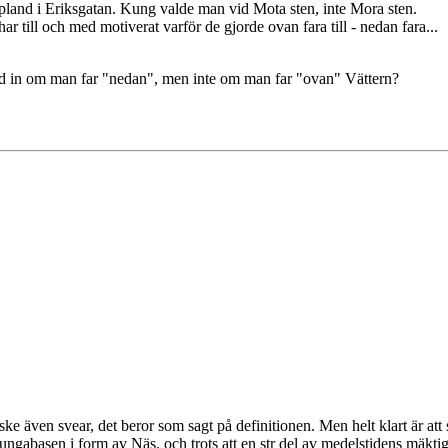
ppland i Eriksgatan. Kung valde man vid Mota sten, inte Mora sten.
ar till och med motiverat varför de gjorde ovan fara till - nedan fara...
d in om man far "nedan", men inte om man far "ovan" Vättern?
ske även svear, det beror som sagt på definitionen. Men helt klart är at
kungabasen i form av Näs, och trots att en str del av medelstidens mäktig