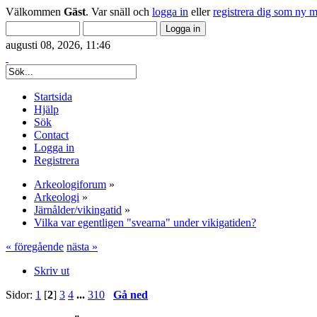
Välkommen
Gäst
. Var snäll och
logga in
eller
registrera dig som ny 
augusti 08, 2026, 11:46
Startsida
Hjälp
Sök
Contact
Logga in
Registrera
Arkeologiforum
»
Arkeologi
»
Järnålder/vikingatid
»
Vilka var egentligen "svearna" under vikigatiden?
« föregående
nästa »
Skriv ut
Sidor:
1
[
2
]
3
4
...
310
Gå ned