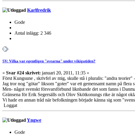
Karlfredrik
Gode
Antal inlägg: 2 346
SV: Vilka var egentligen "svearna" under vikigatiden?
«
Svar #24 skrivet:
januari 20, 2011, 11:35 »
Först Kungsune , skrivfel av mig, skulle stå i pluralis: "andra teorier" 
Jag tror nog "götar" liksom "goter" var ett gemensamt namn på flera sta
Men- något svenskt försvarsförbund liknbande det som fanns i Danmark
Gränsena för Erik Segersälls och Olov Skötkonungs rike är något okla
Vi hade en annan tråd när befolkningen började känna sig som "svensk
Loggat
Yngwe
Gode