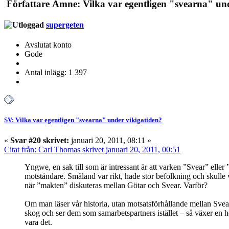
Författare
Ämne: Vilka var egentligen "svearna" und
supergeten
Avslutat konto
Gode
Antal inlägg: 1 397
SV: Vilka var egentligen "svearna" under vikigatiden?
«
Svar #20 skrivet:
januari 20, 2011, 08:11 »
Citat från: Carl Thomas skrivet januari 20, 2011, 00:51
Yngwe, en sak till som är intressant är att varken ”Svear” elle
motståndare. Småland var rikt, hade stor befolkning och skulle v
när ”makten” diskuteras mellan Götar och Svear. Varför?
Om man läser vår historia, utan motsatsförhållande mellan Svea
skog och ser dem som samarbetspartners istället – så växer en 
vara det.