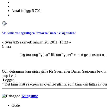
Antal inlägg: 5 702
SV: Vilka var egentligen "svearna" under vikigatiden?
«
Svar #25 skrivet:
januari 20, 2011, 13:23 »
Citera
Jag tror nog "götar" liksom "goter" var ett gemensamt namn på 
Och detsamma kan sägas gälla för Svear eller Daner. Sagornas bekrivni
stup i ett!
Loggat
" Det finns mitt i skogen en oväntad glänta, som bara kan hittas av de
Kungsune
Gode