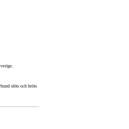
Sverige.
rbund slöts och bröts