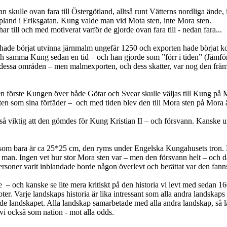
n skulle ovan fara till Östergötland, alltså runt Vätterns nordliga ände,
ppland i Eriksgatan. Kung valde man vid Mota sten, inte Mora sten.
ar till och med motiverat varför de gjorde ovan fara till - nedan fara...
an hade börjat utvinna järnmalm ungefär 1250 och exporten hade börjat
h samma Kung sedan en tid – och han gjorde som ”förr i tiden” (Jämf
n dessa områden – men malmexporten, och dess skatter, var nog den främ
den förste Kungen över både Götar och Svear skulle väljas till Kung p
 sten som sina förfäder – och med tiden blev den till Mora sten på Mora 
å viktig att den gömdes för Kung Kristian II – och försvann. Kanske
 som bara är ca 25*25 cm, den ryms under Engelska Kungahusets tron. 
 man. Ingen vet hur stor Mora sten var – men den försvann helt – och d
soner varit inblandade borde någon överlevt och berättat var den fann
 – och kanske se lite mera kritiskt på den historia vi levt med sedan 160
oter. Varje landskaps historia är lika intressant som alla andra landskaps h
ande landskapet. Alla landskap samarbetade med alla andra landskap, så 
e vi också som nation - mot alla odds.