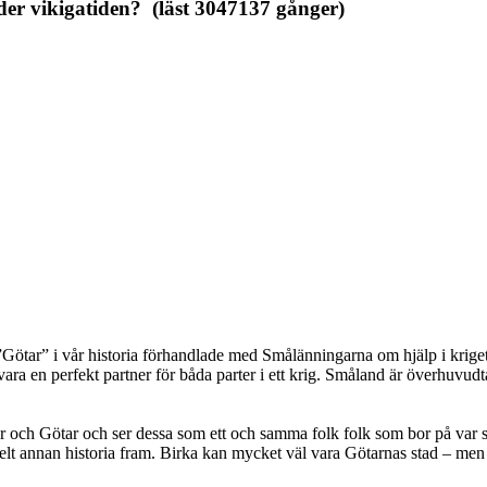
er vikigatiden? (läst 3047137 gånger)
r ”Götar” i vår historia förhandlade med Smålänningarna om hjälp i krige
ara en perfekt partner för båda parter i ett krig. Småland är överhuvud
r och Götar och ser dessa som ett och samma folk folk som bor på var 
helt annan historia fram. Birka kan mycket väl vara Götarnas stad – men