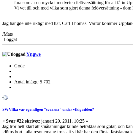
fara som är en mycket medveten felöversättning för att få in U
Vi vet till och med vilka som gjort denna felöversättning - dom h
Jag hängde inte riktigt med här, Carl Thomas. Varför kommer Upplan
/Mats
Loggat
Yngwe
Gode
Antal inlägg: 5 702
SV: Vilka var egentligen "svearna" under vikigatiden?
«
Svar #22 skrivet:
januari 20, 2011, 10:25 »
Jag tror helt klart att smålänningar kunde betraktas som götar, och kan
glöms bort i alla resonemang trots att vi här har den första fastslagna 