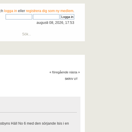
och
logga in
eller
registrera dig som ny medlem
.
augusti 08, 2026, 17:53
« föregående
nästa »
SKRIV UT
ögsbyns Häll No 6 med den sörjande Isis i en