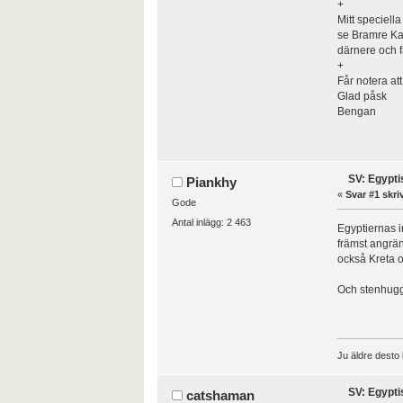
+
Mitt speciella
se Bramre Kar
därnere och f
+
Får notera at
Glad påsk
Bengan
SV: Egypti
Piankhy
«
Svar #1 skri
Gode
Antal inlägg: 2 463
Egyptiernas i
främst angrä
också Kreta o
Och stenhugge
Ju äldre desto 
SV: Egypti
catshaman