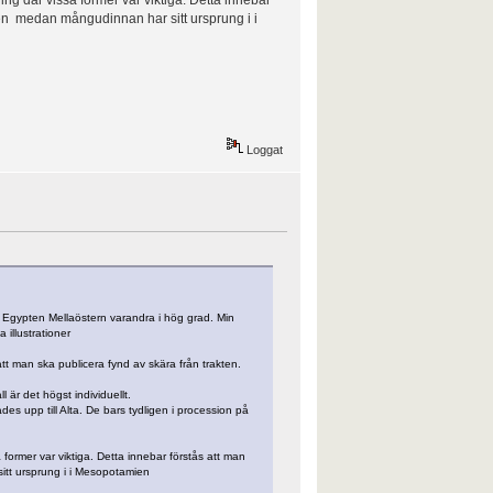
rden medan mångudinnan har sitt ursprung i i
Loggat
us, Egypten Mellaöstern varandra i hög grad. Min
 illustrationer
tt man ska publicera fynd av skära från trakten.
är det högst individuellt.
es upp till Alta. De bars tydligen i procession på
sa former var viktiga. Detta innebar förstås att man
sitt ursprung i i Mesopotamien