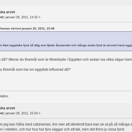
ska arvet
vet:
januari 28, 2011, 14:32 »
tshaman skrivet januari 26, 2011, 15:48
et klart egyptiska fynd så tidig som fjärde årtusendet och många andra fynd är second hand egyp
 då? Menar du föremål som är tillverkade i Egypten och sedan via olika vägar ha
u föremål som har en egyptisk-influerad stil?
bättre.
ska arvet
vet:
januari 28, 2011, 15:20 »
om jag kan hålla med catshaman, tror mer att stenbrott bara kan se ut på så många 
en i världen, och hur hus har fyra väggar och ett tak, men det finns ju vissa fynd: