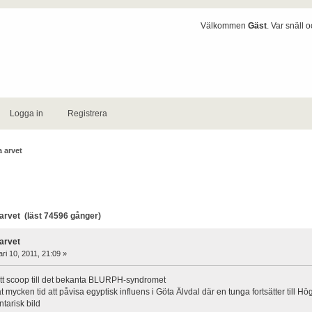
Välkommen
Gäst
. Var snäll 
Logga in
Registrera
 arvet
rvet (läst 74596 gånger)
arvet
ri 10, 2011, 21:09 »
ytt scoop till det bekanta BLURPH-syndromet
 mycken tid att påvisa egyptisk influens i Göta Älvdal där en tunga fortsätter till H
ntarisk bild