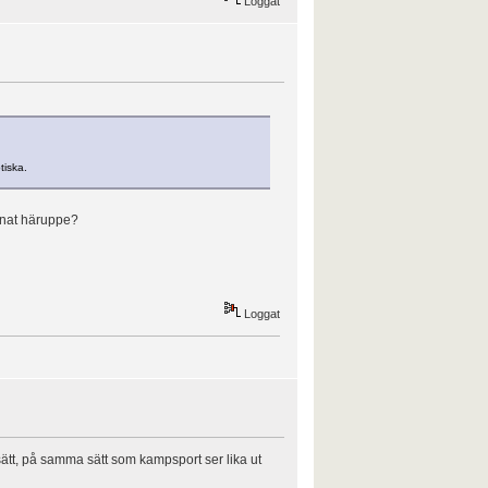
Loggat
tiska.
mnat häruppe?
Loggat
sätt, på samma sätt som kampsport ser lika ut