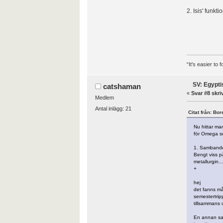
2. Isis' funk
“It's easier to
SV: Egypti
catshaman
«
Svar #8 skri
Medlem
Antal inlägg: 21
Citat från: Bo
Nu hittar man
för Omega so
1. Sambandet
Bengt viss på
metallurgin..
+
hej
det fanns må
semestertrip
tillsammans 
En annan sa