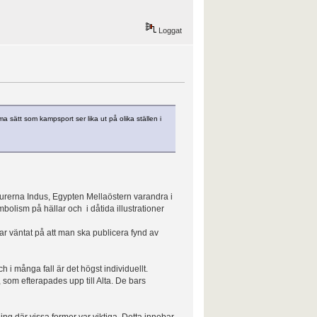
Loggat
 sätt som kampsport ser lika ut på olika ställen i
ulturerna Indus, Egypten Mellaöstern varandra i
bolism på hällar och i dåtida illustrationer
ar väntat på att man ska publicera fynd av
i många fall är det högst individuellt.
 som efterapades upp till Alta. De bars
dning där vissa former var viktiga. Detta innebar