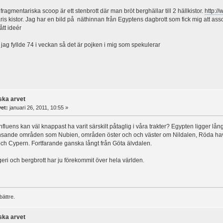
 fragmentariska scoop är ett stenbrott där man bröt berghällar till 2 hällkistor.
http:/
is kistor. Jag har en bild på näthinnan från Egyptens dagbrott som fick mig att asso
ått ideér
t jag fyllde 74 i veckan så det är pojken i mig som spekulerar
ska arvet
vet:
januari 26, 2011, 10:55 »
nfluens kan väl knappast ha varit särskilt påtaglig i våra trakter? Egypten ligger lå
nsande områden som Nubien, områden öster och och väster om Nildalen, Röda havet
ch Cypern. Fortfarande ganska långt från Göta älvdalen.
ri och bergbrott har ju förekommit över hela världen.
bättre.
ska arvet