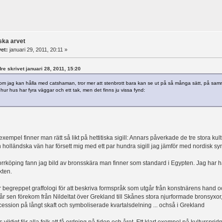
ska arvet
vet:
januari 29, 2011, 20:11 »
dre skrivet januari 28, 2011, 15:20
 om jag kan hålla med catshaman, tror mer att stenbrott bara kan se ut på så många sätt, på samma
hur hus har fyra väggar och ett tak, men det finns ju vissa fynd:
 exempel finner man rätt så likt på hettitiska sigill: Annars påverkade de tre stora k
 holländska vän har försett mig med ett par hundra sigill jag jämför med nordisk sym
orrköping fann jag bild av bronsskära man finner som standard i Egypten. Jag har h
kten.
begreppet graffologi för att beskriva formspråk som utgår från konstnärens hand och 
 år sen förekom från Nildeltat över Grekland till Skånes stora njurformade bronsyxor,
ocession på långt skaft och symboliserade kvartalsdelning ... ochså i Grekland
s viktigt för alla folk att få ordning på tiden och året. Ett klart exempel på kulturspri