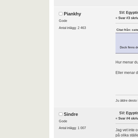
SV: Egypti
Piankhy
«
Svar #3 skri
Gode
Antal inlägg: 2 463
Citat från: ca
Dock finns d
Hur menar du
Eller menar d
Ju äldre desto 
SV: Egypti
Sindre
«
Svar #4 skri
Gode
Antal inlägg: 1 007
Jag vet inte 
på olika ställ