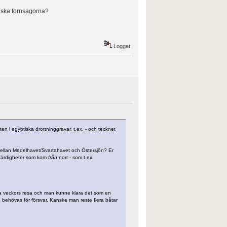
diska fornsagorna?
Loggat
en i egyptiska drottninggravar, t.ex. - och tecknet
ellan Medelhavet/Svartahavet och Östersjön? Er
h färdigheter som kom
från
norr - som t.ex.
ågra veckors resa och man kunne klara det som en
ehövas för försvar. Kanske man reste flera båtar