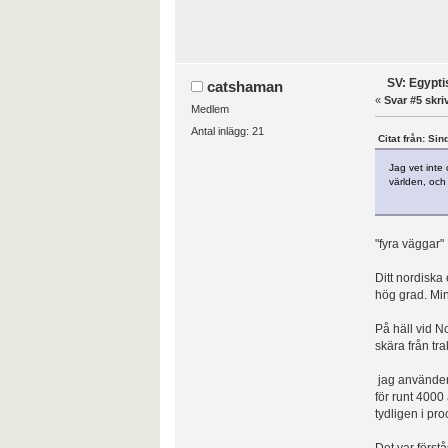
SV: Egypti
catshaman
«
Svar #5 skri
Medlem
Antal inlägg: 21
Citat från: Sin
Jag vet inte
världen, och 
"fyra väggar"
Ditt nordiska
hög grad. Min
På häll vid N
skära från tra
jag använder 
för runt 4000
tydligen i pr
Det var förstå