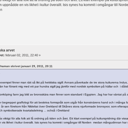
an uppnådde en vis likhet i kultur överallt. Isis synes ha kommit i omgångar till No
en
ska arvet
vet:
februari 02, 2011, 22:40 »
tshaman skrivet januari 29, 2011, 20:11
"
 exempel finner man rätt så likt på hettitiska sigill: Annars påverkade de tre stora kulturerna Ind
n har försett mig med ett par hundra sigill jag jämför med nordisk symbolism på hällar och i dåtida
Norrköping fann jag bild av bronsskära man finner som standard i Egypten. Jag har har väntat på a
 begreppet graffologi för att beskriva formspråk som utgår från konstnärens hand och i många fall 
 år sen förekom från Nildeltat över Grekland till Skånes stora njurformade bronsyxor, som efterapad
och symboliserade kvartalsdelning ... ochså i Grekland
ås viktigt för alla folk att få ordning på tiden och året. Ett klart exempel på kulturspridning där vis
vis likhet i kultur överallt. Isis synes ha kommit i omgångar till Norden medan mångudinnan har 