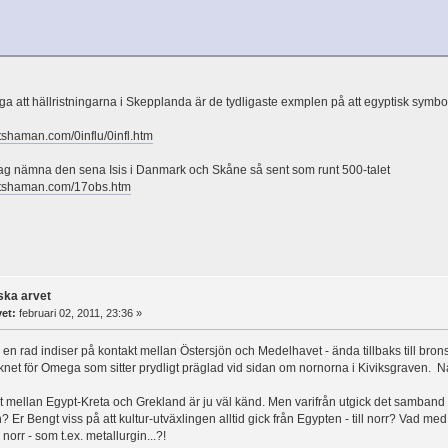
dliga att hällristningarna i Skepplanda är de tydligaste exmplen på att egyptisk sym
tshaman.com/0influ/0infl.htm
ag nämna den sena Isis i Danmark och Skåne så sent som runt 500-talet
atshaman.com/17obs.htm
ska arvet
vet:
februari 02, 2011, 23:36 »
 en rad indiser på kontakt mellan Östersjön och Medelhavet - ända tillbaks till bron
ecknet för Omega som sitter prydligt präglad vid sidan om nornorna i Kiviksgraven. 
 mellan Egypt-Kreta och Grekland är ju väl känd. Men varifrån utgick det samban
? Er Bengt viss på att kultur-utväxlingen alltid gick från Egypten - till norr? Vad m
n
norr - som t.ex. metallurgin...?!