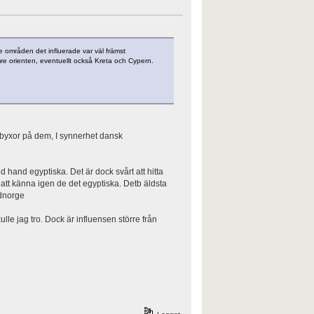
de områden det influerade var väl främst
 orienten, eventuellt också Kreta och Cypern.
 byxor på dem, I synnerhet dansk
 hand egyptiska. Det är dock svårt att hitta
 att känna igen de det egyptiska. Detb äldsta
dnorge
lle jag tro. Dock är influensen större från