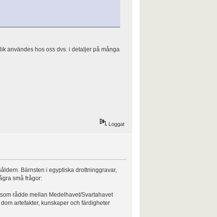
bolik användes hos oss dvs. i detaljer på många
Loggat
såldern. Bärnsten i egyptiska drottninggravar,
Några små frågor:
d som rådde mellan Medelhavet/Svartahavet
ed dom artefakter, kunskaper och färdigheter