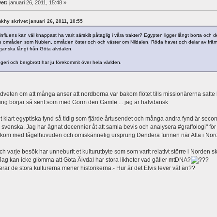
vet:
januari 26, 2011, 15:48 »
ankhy skrivet januari 26, 2011, 10:55
nfluens kan väl knappast ha varit särskilt påtaglig i våra trakter? Egypten ligger långt borta och 
områden som Nubien, områden öster och och väster om Nildalen, Röda havet och delar av främre
ganska långt från Göta älvdalen.
eri och bergbrott har ju förekommit över hela världen.
dveten om att många anser att nordborna var bakom flötet tills missionärerna satte
ning börjar så sent som med Gorm den Gamle ... jag är halvdansk
t klart egyptiska fynd så tidig som fjärde årtusendet och många andra fynd är second
 svenska. Jag har ägnat decennier åt att samla bevis och analysera #graffologi" för
 kom med fågelhuvuden och omiskännelig ursprung Dendera funnen när Alta i Nor
h varje besök har unneburit et kulturutbyte som som varit relativt större i Norden sku
ag kan icke glömma att Göta Älvdal har stora likheter vad gäller mtDNA?
erar de stora kulturerna mener historikerna.- Hur är det Elvis lever väl än??