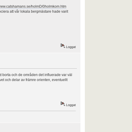
/www.catshamans.se/holmD/0holmkom.htm
ciera att vår lokala bergmästare hade varit
Loggat
ngt borta och de områden det influerade var väl
 och delar av främre orienten, eventuellt
Loggat