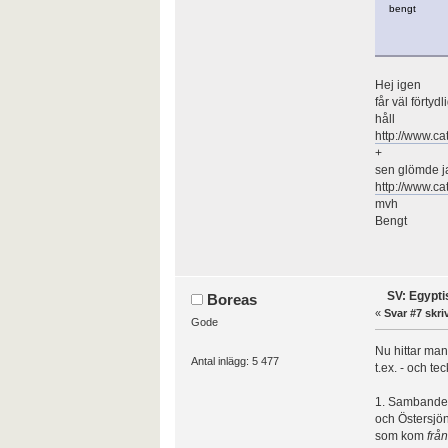
bengt
Hej igen
får väl förty
håll
http://www.ca
+
sen glömde j
http://www.c
mvh
Bengt
SV: Egypti
Boreas
«
Svar #7 skri
Gode
Nu hittar man
Antal inlägg: 5 477
t.ex. - och t
1. Sambandet
och Östersjön
som kom
frå