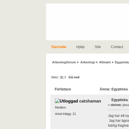
Startsida
Hjälp
Sök
Contact
Arkeologiforum
»
Arkeologi
»
Allmänt
»
Egyptiska
Sidor: [
1
]
2
Gå ned
Författare
Ämne: Egyptiska a
Egyptiska 
catshaman
«
skrivet:
janua
Medlem
Antal inlägg: 21
Jag har ett n
Jag har ägnat
härlig fragme