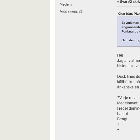
«
Svar #2 skri
Medlem
Antal inlägg: 21
Citat från: Pi
Egyptiernas i
angränsande 
Fortfarande 
Och stenhugg
Hej
Jag är väl me
historieskriv
Dock finns de
källböcker på
är kanske en
?Varje resa oc
Medelhavet: J
I regel domin
ha det
Bengt
+
+