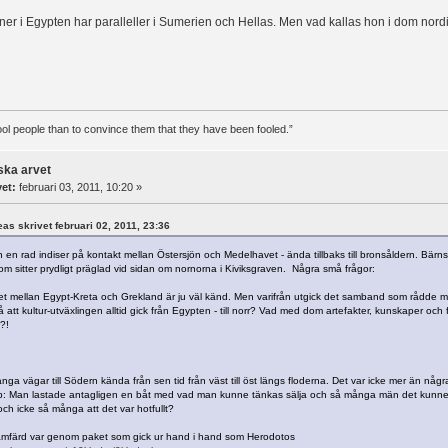
tioner i Egypten har paralleller i Sumerien och Hellas. Men vad kallas hon i dom nor
 fool people than to convince them that they have been fooled.”
ska arvet
vet:
februari 03, 2011, 10:20 »
reas skrivet februari 02, 2011, 23:36
 en rad indiser på kontakt mellan Östersjön och Medelhavet - ända tillbaks till bronsåldern. Bärnst
m sitter prydligt präglad vid sidan om nornorna i Kiviksgraven. Några små frågor:
 mellan Egypt-Kreta och Grekland är ju väl känd. Men varifrån utgick det samband som rådde m
 att kultur-utväxlingen alltid gick från Egypten - till norr? Vad med dom artefakter, kunskaper oc
.?!
nga vägar till Södern kända från sen tid från väst till öst längs floderna. Det var icke mer än n
p: Man lastade antagligen en båt med vad man kunne tänkas sälja och så många män det kunne b
och icke så många att det var hotfullt?
mfärd var genom paket som gick ur hand i hand som Herodotos