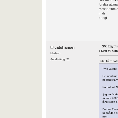
förstås att m
Mesopotami
mvh
bengt
SV: Egypti
catshaman
«
Svar #6 skri
Medlem
Antal inlägg: 21
Citat från: ca
"fyra väggar
Ditt nordiska
holländska vä
På häll vid 
jag använder
för runt 4000
långt skaft 
Det var först
uppnådde en 
mvh