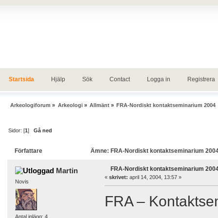
Startsida
Hjälp
Sök
Contact
Logga in
Registrera
Arkeologiforum
»
Arkeologi
»
Allmänt
»
FRA-Nordiskt kontaktseminarium 2004
Sidor: [
1
]
Gå ned
Författare
Ämne: FRA-Nordiskt kontaktseminarium 2004 
FRA-Nordiskt kontaktseminarium 200
Martin
«
skrivet:
april 14, 2004, 13:57 »
Novis
FRA – Kontaktse
Antal inlägg: 4