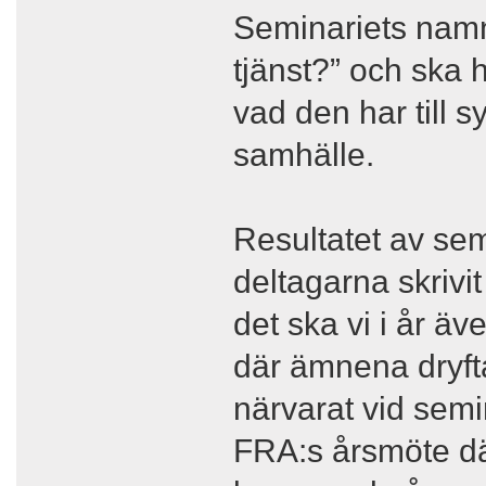
Seminariets namn 
tjänst?” och ska
vad den har till s
samhälle.
Resultatet av sem
deltagarna skriv
det ska vi i år ä
där ämnena dryfta
närvarat vid semi
FRA:s årsmöte d