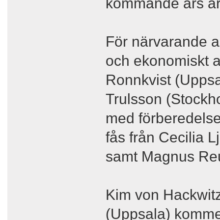
kommande års ar
För närvarande a
och ekonomiskt an
Ronnkvist (Uppsal
Trulsson (Stockh
med förberedelse
fås från Cecilia 
samt Magnus Reu
Kim von Hackwitz
(Uppsala) kommer