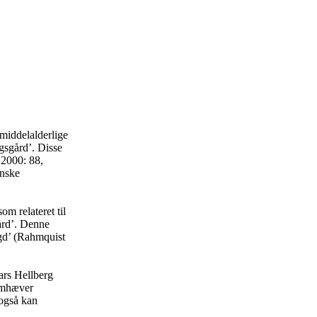
 middelalderlige
gsgård’. Disse
 2000: 88,
enske
m relateret til
ård’. Denne
ygd’ (Rahmquist
ars Hellberg
remhæver
også kan