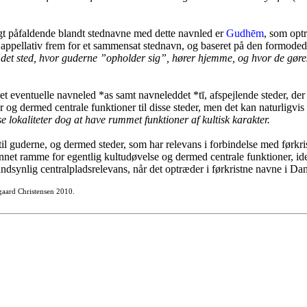
t påfaldende blandt stednavne med dette navnled er
Gudhēm
, som opt
 appellativ frem for et sammensat stednavn, og baseret på den formoded
det sted, hvor guderne ”opholder sig”, hører hjemme, og hvor de gøres
ventuelle navneled *as samt navneleddet *tī, afspejlende steder, der h
er og dermed centrale funktioner til disse steder, men det kan naturligvis
okaliteter dog at have rummet funktioner af kultisk karakter.
 til guderne, og dermed steder, som har relevans i forbindelse med førkris
annet ramme for egentlig kultudøvelse og dermed centrale funktioner, id
sandsynlig centralpladsrelevans, når det optræder i førkristne navne i D
sgaard Christensen 2010.