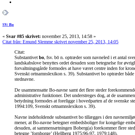
SV: Bo
«
Svar #85 skrivet:
november 25, 2013, 14:58 »
Citat från: Emund Slemme skrivet november 25, 2013, 14:05
Citat:
Substantivet
bo
, fsv. bō n. optræder som navneled i et antal sv
landskabslove benyttes ordet desuden som betegnelse for øvrig
forvaltningsgårde formodes at have været centre inden for kron
Svenskt ortnamnslexikon s. 39). Substantivet bo optræder både
stednavne.
De usammensatte Bo-navne samt det flere steder forekommen
administrative funktioner. Det understreges dog, at de usamme
betydning formodes at foreligge i hovedparten af de svenske s
1994:109, Svenskt ortnamnslexikon s. 39).
Navne indeholdende substantivet bo tillægges i den navnemiljø
mener, at Bo-navne betegner embedsboliger for kongelige emb
desuden, at sammensætningen Boberg(a) forekommer flere stede
betegne ’fornborge’ (Hellberg 1975:96-97, 1979:148).