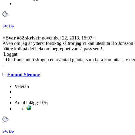
SV: Bo
«
Svar #82 skrivet:
november 22, 2013, 15:07 »
Även om jag är ytterst försiktig så tror jag vi kan utesluta Bo Jonss
bättre koll på det hela om begreppet var så pass sent!
Loggat
" Det finns mitt i skogen en oväntad glänta, som bara kan hittas av de
Emund Slemme
Veteran
Antal inlägg: 976
SV: Bo