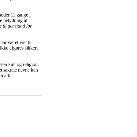
ræder 11 gange i
e betydning af
 til genstand for
ar været viet til
 ikke afgøres sikkert
ten kult og religion.
et sakrale navne kan
anmark.