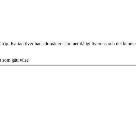
on Grip. Kartan över hans domäner stämmer dåligt överens och det känns
n som gått vilse"