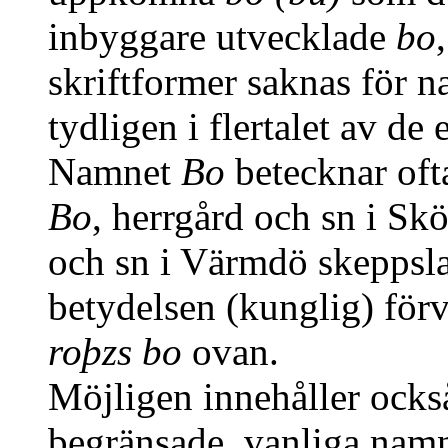
inbyggare utvecklade
bo
skriftformer saknas för 
tydligen i flertalet av de
Namnet
Bo
betecknar ofta
Bo
, herrgård och sn i Sk
och sn i Värmdö skeppsl
betydelsen (kunglig) för
roþzs bo
ovan.
Möjligen innehåller också
begränsade, vanliga nam