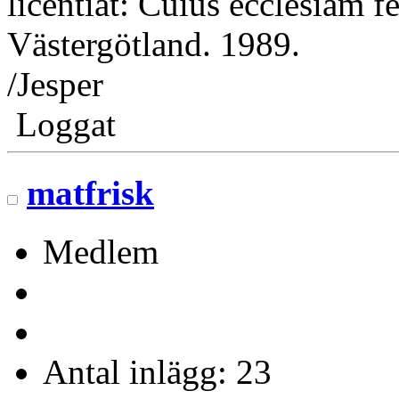
licentiat: Cuius ecclesiam f
Västergötland. 1989.
/Jesper
Loggat
matfrisk
Medlem
Antal inlägg: 23