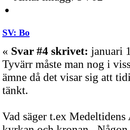
SV: Bo
«
Svar #4 skrivet:
januari 
Tyvärr måste man nog i viss
ämne då det visar sig att tid
tänkt.
Vad säger t.ex Medeltidens A
kyrkan och kronan. Någon s