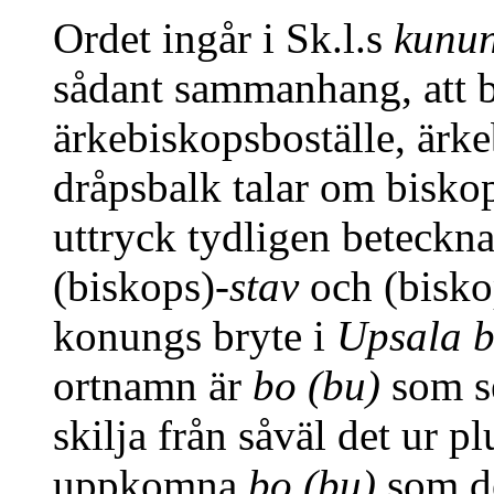
Ordet ingår i Sk.l.s
kunu
sådant sammanhang, att 
ärkebiskopsboställe, ärk
dråpsbalk talar om bisko
uttryck tydligen beteckna
(biskops)-
stav
och (bisko
konungs bryte i
Upsala 
ortnamn är
bo (bu)
som se
skilja från såväl det ur pl
uppkomna
bo (bu)
som de