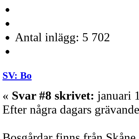
Antal inlägg: 5 702
SV: Bo
«
Svar #8 skrivet:
januari 
Efter några dagars grävand
Bosgårdar finns från Skåne 