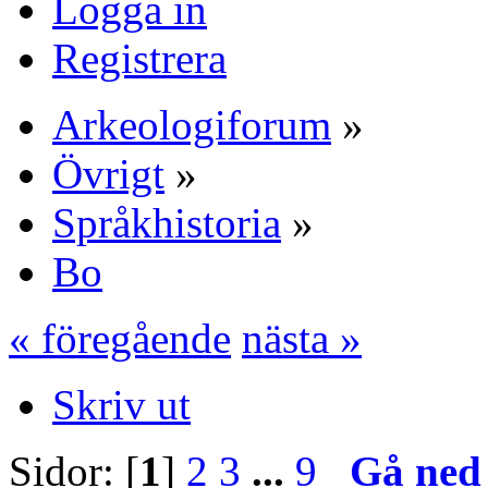
Logga in
Registrera
Arkeologiforum
»
Övrigt
»
Språkhistoria
»
Bo
« föregående
nästa »
Skriv ut
Sidor: [
1
]
2
3
...
9
Gå ned