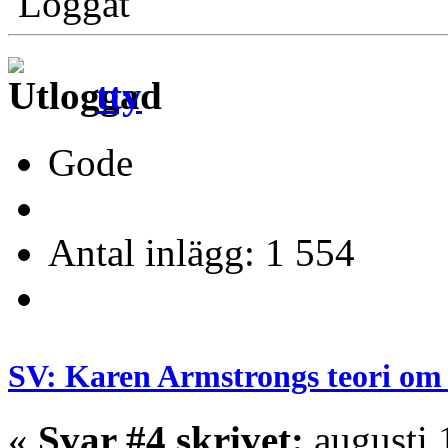
Loggat
tty
Gode
Antal inlägg: 1 554
SV: Karen Armstrongs teori om 
«
Svar #4 skrivet:
augusti 