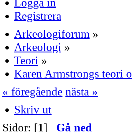
Logga in
Registrera
Arkeologiforum
»
Arkeologi
»
Teori
»
Karen Armstrongs teori 
« föregående
nästa »
Skriv ut
Sidor: [
1
]
Gå ned