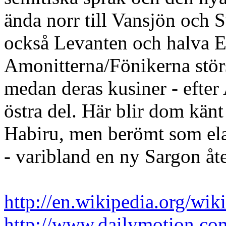
ända norr till Vansjön och 
också Levanten och halva E
Amonitterna/Fönikerna störs
medan deras kusiner - efter
östra del. Här blir dom kä
Habiru, men berömt som ela
- varibland en ny Sargon åt
http://en.wikipedia.org/wi
http://www.dailymotion.co