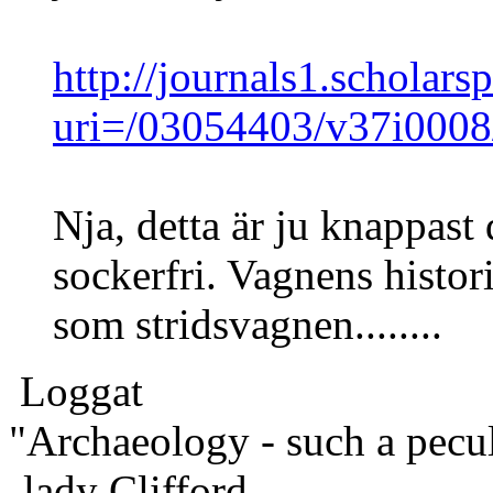
http://journals1.scholarsp
uri=/03054403/v37i000
Nja, detta är ju knappast
sockerfri. Vagnens histo
som stridsvagnen........
Loggat
"Archaeology - such a peculi
-lady Clifford