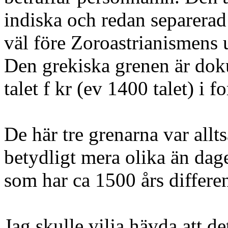
indiska och redan separerad 
väl före Zoroastrianismens
Den grekiska grenen är dok
talet f kr (ev 1400 talet) i
De här tre grenarna var allt
betydligt mera olika än da
som har ca 1500 års differe
Jag skulle vilja hävda att d