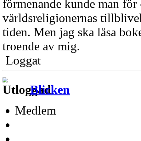
förmenande kunde man för öv
världsreligionernas tillbliv
tiden. Men jag ska läsa bo
troende av mig.
Loggat
Blicken
Medlem