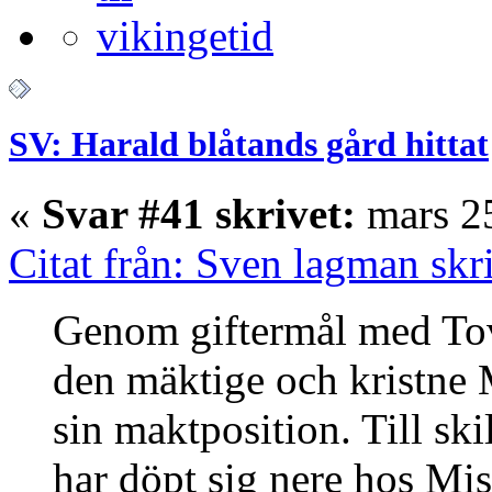
SV: Harald blåtands gård hittat
«
Svar #41 skrivet:
mars 25
Citat från: Sven lagman skr
Genom giftermål med Tova
den mäktige och kristne 
sin maktposition. Till ski
har döpt sig nere hos Mist