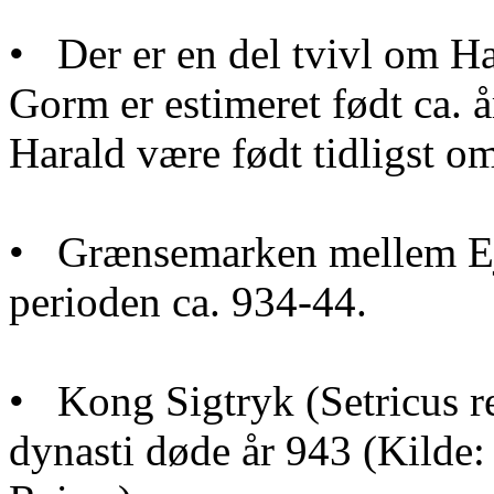
• Der er en del tvivl om Ha
Gorm er estimeret født ca. 
Harald være født tidligst o
• Grænsemarken mellem Ejde
perioden ca. 934-44.
• Kong Sigtryk (Setricus r
dynasti døde år 943 (Kilde: