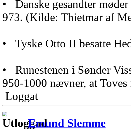
• Danske gesandter møder o
973. (Kilde: Thietmar af Me
• Tyske Otto II besatte He
• Runestenen i Sønder Viss
950-1000 nævner, at Toves 
Loggat
Emund Slemme