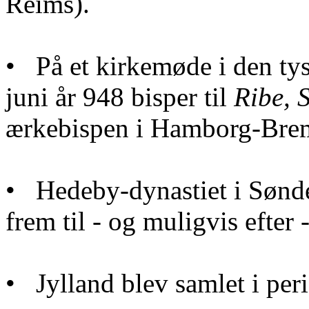
Reims).
• På et kirkemøde i den ty
juni år 948 bisper til
Ribe, 
ærkebispen i Hamborg-Bre
• Hedeby-dynastiet i Sønder
frem til - og muligvis efter
• Jylland blev samlet i per