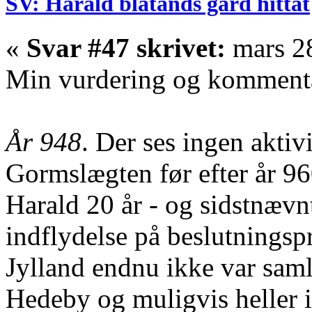
SV: Harald blåtands gård hittat
«
Svar #47 skrivet:
mars 28
Min vurdering og kommentare
År 948
. Der ses ingen aktiv
Gormslægten før efter år 9
Harald 20 år - og sidstnævnt
indflydelse på beslutningspr
Jylland endnu ikke var sam
Hedeby og muligvis heller i