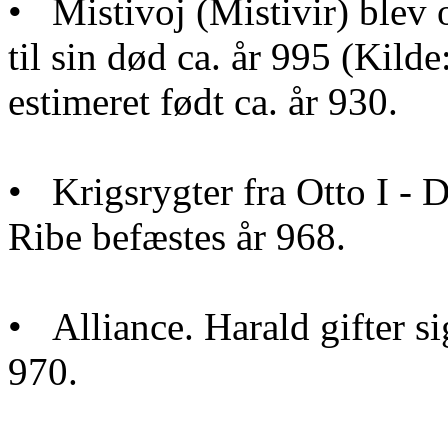
• Mistivoj (Mistivir) blev o
til sin død ca. år 995 (Kild
estimeret født ca. år 930.
• Krigsrygter fra Otto I -
Ribe befæstes år 968.
• Alliance. Harald gifter si
970.