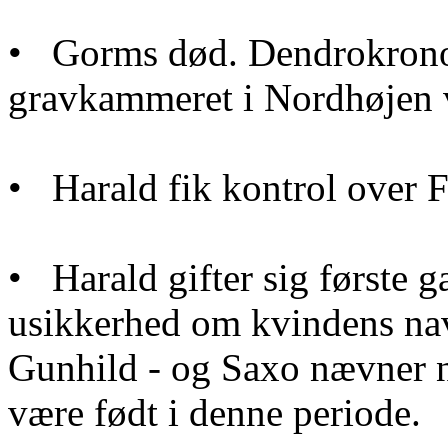
• Gorms død. Dendrokronolo
gravkammeret i Nordhøjen vi
• Harald fik kontrol over F
• Harald gifter sig første 
usikkerhed om kvindens na
Gunhild - og Saxo nævner 
være født i denne periode.