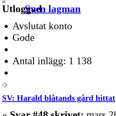
Sven lagman
Avslutat konto
Gode
Antal inlägg: 1 138
SV: Harald blåtands gård hittat
«
Svar #48 skrivet:
mars 28