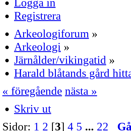
Logga in
Registrera
Arkeologiforum
»
Arkeologi
»
Järnålder/vikingatid
»
Harald blåtands gård hitt
« föregående
nästa »
Skriv ut
Sidor:
1
2
[
3
]
4
5
...
22
Gå