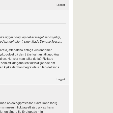
Loggat
rke ligger i dag, og det er meget sandsynligt,
rimod kongehallen", siger Mads Dengsø Jessen.
rald, efter att ha antagit kristendomen,
kyrkogolvet på den träkyrka han låtit uppföra
allen. Hur ska man tolka detta? Flyttade
t som att kungahallen faktiskt tjänade om
t en kyrka där han begravde sin far (det finns
Loggat
de med arkeologiprofessor Klavs Randsborg
ens museum fick jag ett särtryck av hans
der en längre tid fördjupade mig i