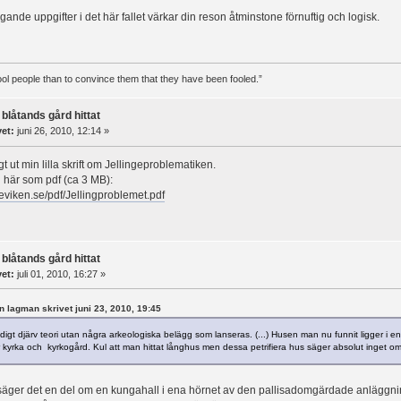
ggande uppgifter i det här fallet värkar din reson åtminstone förnuftig och logisk.
 fool people than to convince them that they have been fooled.”
 blåtands gård hittat
vet:
juni 26, 2010, 12:14 »
t ut min lilla skrift om Jellingeproblematiken.
 här som pdf (ca 3 MB):
teviken.se/pdf/Jellingproblemet.pdf
 blåtands gård hittat
vet:
juli 01, 2010, 16:27 »
en lagman skrivet juni 23, 2010, 19:45
ldigt djärv teori utan några arkeologiska belägg som lanseras. (...) Husen man nu funnit ligger i
r kyrka och kyrkogård. Kul att man hittat långhus men dessa petrifiera hus säger absolut inget o
äger det en del om en kungahall i ena hörnet av den pallisadomgärdade anläggn