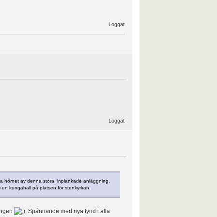
Loggat
Loggat
 ena hörnet av denna stora, inplankade anläggning,
m en kungahall på platsen för stenkyrkan.
ingen
. Spännande med nya fynd i alla