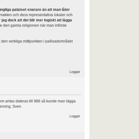
ungliga palatset snarare än att man låter
 makten och dess representativa lokaler och
jag dock att det blir mer logiskt att lägga
de den gamla religionen när man införde
t den verkliga mittpunkten i pallisadområdet
Loggat
om antas dateras till 986 så kunde man lägga
pänning, Sven.
Loggat