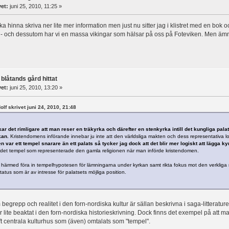
vet:
juni 25, 2010, 11:25 »
a hinna skriva ner lite mer information men just nu sitter jag i klistret med en bok o
- och dessutom har vi en massa vikingar som hälsar på oss på Foteviken. Men ämne
 blåtands gård hittat
vet:
juni 25, 2010, 13:20 »
dolf skrivet juni 24, 2010, 21:48
ar det rimligare att man reser en träkyrka och därefter en stenkyrka intill det kungliga palats
kan.
Kristendomens införande innebar ju inte att den världsliga makten och dess representativa lo
 var ett tempel snarare än ett palats så tycker jag dock att det blir mer logiskt att lägga 
a det tempel som representerade den gamla religionen när man införde kristendomen.
tså härmed föra in tempelhypotesen för lämningarna under kyrkan samt rikta fokus mot den verkliga
atus som är av intresse för palatsets möjliga position.
egrepp och realitet i den forn-nordiska kultur är sällan beskrivna i saga-litteraturen
är lite beaktat i den forn-nordiska historieskrivning. Dock finns det exempel på att ma
ft centrala kulturhus som (även) omtalats som "tempel".