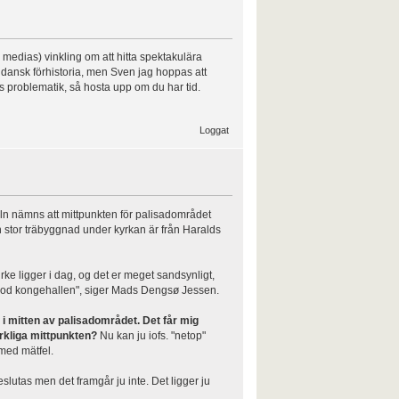
medias) vinkling om att hitta spektakulära
 i dansk förhistoria, men Sven jag hoppas att
as problematik, så hosta upp om du har tid.
Loggat
keln nämns att mittpunkten för palisadområdet
n stor träbyggnad under kyrkan är från Haralds
rke ligger i dag, og det er meget sandsynligt,
rimod kongehallen", siger Mads Dengsø Jessen.
t i mitten av palisadområdet.
Det får mig
erkliga mittpunkten?
Nu kan ju iofs. "netop"
 med mätfel.
slutas men det framgår ju inte. Det ligger ju