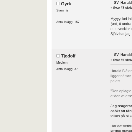
SV: Harald
Gyrk
«
Svar #3 skri
Stammis
Myyyycket int
Antal inlägg: 157
fynd, å andra 
du utvecklar 
Själv har jag 
SV: Harald
Tjodolf
«
Svar #4 skri
Medlem
Antal inlägg: 37
Harald Blåtan
ligger nästan
palats.
"Den oplagte 
at den ældste
Jag reagerade
osökt att tän
tolkas på olik
Har det verkl
kristna grava