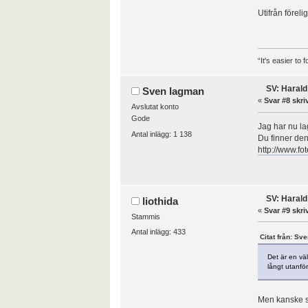
Utifrån föreli
“It's easier to
SV: Harald
Sven lagman
«
Svar #8 skri
Avslutat konto
Gode
Jag har nu lag
Antal inlägg: 1 138
Du finner den
http://www.fo
SV: Harald
liothida
«
Svar #9 skri
Stammis
Antal inlägg: 433
Citat från: Sv
Det är en vä
långt utanfö
Men kanske s