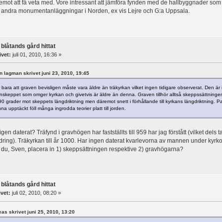
m emot att få veta med. Vore intressant att jämföra fynden med de hallbyggnader som d
ll andra monumentanläggningar i Norden, ex vis Lejre och G:a Uppsala.
 blåtands gård hittat
ivet:
juli 01, 2010, 16:36 »
en lagman skrivet juni 23, 2010, 19:45
 bara att graven bevisligen måste vara äldre än träkyrkan vilket ingen tidigare observerat. Den är
enskeppet som omger kyrkan och givetvis är äldre än denna. Graven tillhör alltså skeppssättninge
 90 grader mot skeppets längdriktning men däremot snett i förhållande till kyrkans längdriktning. P
 upptäckt föll många ingrodda teorier platt till jorden.
gen daterat? Träfynd i gravhögen har fastställts till 959 har jag förstått (vilket dels 
ring). Träkyrkan till år 1000. Har ingen daterat kvarlevorna av mannen under kyrk
ill du, Sven, placera in 1) skeppsättningen respektive 2) gravhögarna?
 blåtands gård hittat
ivet:
juli 02, 2010, 08:20 »
reas skrivet juni 25, 2010, 13:20