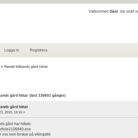
Välkommen
Gäst
. Var snäll 
Logga in
Registrera
»
Harald blåtands gård hittat
ands gård hittat (läst 338601 gånger)
tands gård hittat
23, 2010, 16:16 »
ds gård har hittats:
/article2106840.ece
ör oss som forskar på vikingatid