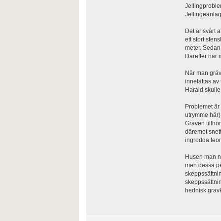
Jellingproblem
Jellingeanläg
Det är svårt a
ett stort ste
meter. Sedan 
Därefter har 
När man grävd
innefattas av
Harald skulle
Problemet är 
utrymme här).
Graven tillhö
däremot snett
ingrodda teorie
Husen man nu 
men dessa pet
skeppssättnin
skeppssättnin
hednisk grav