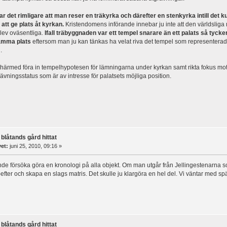
r det rimligare att man reser en träkyrka och därefter en stenkyrka intill det k
r att ge plats åt kyrkan.
Kristendomens införande innebar ju inte att den världsliga
blev oväsentliga.
Ifall träbyggnaden var ett tempel snarare än ett palats så tycker 
amma plats
eftersom man ju kan tänkas ha velat riva det tempel som representera
.
så härmed föra in tempelhypotesen för lämningarna under kyrkan samt rikta fokus mo
ävningsstatus som är av intresse för palatsets möjliga position.
 blåtands gård hittat
vet:
juni 25, 2010, 09:16 »
de försöka göra en kronologi på alla objekt. Om man utgår från Jellingestenarna s
e-efter och skapa en slags matris. Det skulle ju klargöra en hel del. Vi väntar med s
 blåtands gård hittat