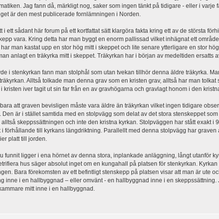
atiken. Jag fann då, märkligt nog, saker som ingen tänkt på tidigare - eller i varje fa
get är den mest publicerade fornlämningen i Norden.
tt i ett sådant här forum på ett kortfattat sätt klargöra fakta kring ett av de största 
nskepp vara. Kring detta har man byggt en enorm pallissad vilket inhägnat ett omr
har man kastat upp en stor hög mitt i skeppet och lite senare ytterligare en stor h
man anlagt en träkyrka mitt i skeppet. Träkyrkan har i början av medeltiden ersatts a
e i stenkyrkan fann man stolphål som utan tvekan tillhör denna äldre träkyrka. M
 träkyrkan. Alltså tolkade man denna grav som en kristen grav, alltså har man tolkat
 i kristen iver tagit ut sin far från en av gravhögarna och gravlagt honom i den kris
bara att graven bevisligen måste vara äldre än träkyrkan vilket ingen tidigare observe
 Den är i stället samtida med en stolpvägg som delat av det stora stenskeppet som
r alltså skeppssättningen och inte den kristna kyrkan. Stolpväggen har stått exakt 
 i förhållande till kyrkans längdriktning. Parallellt med denna stolpvägg har grave
r platt till jorden.
funnit ligger i ena hörnet av denna stora, inplankade anläggning, långt utanför ky
rifiera hus säger absolut inget om en kungahall på platsen för stenkyrkan. Kyrkan
gen. Bara förekomsten av ett befintligt stenskepp på platsen visar att man är ute oc
g inne i en hallbyggnad – eller omvänt - en hallbyggnad inne i en skeppssättning. J
kammare mitt inne i en hallbyggnad.