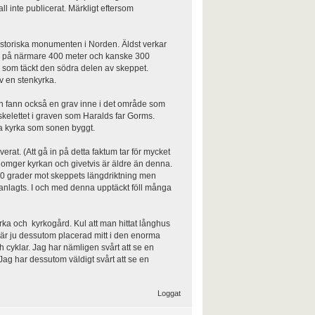
ll inte publicerat. Märkligt eftersom
förhistoriska monumenten i Norden. Äldst verkar
åde på närmare 400 meter och kanske 300
ög som täckt den södra delen av skeppet.
v en stenkyrka.
an fann också en grav inne i det område som
 skelettet i graven som Haralds far Gorms.
tna kyrka som sonen byggt.
rat. (Att gå in på detta faktum tar för mycket
 omger kyrkan och givetvis är äldre än denna.
i 90 grader mot skeppets längdriktning men
n anlagts. I och med denna upptäckt föll många
rka och kyrkogård. Kul att man hittat långhus
 är ju dessutom placerad mitt i den enorma
h cyklar. Jag har nämligen svårt att se en
ag har dessutom väldigt svårt att se en
Loggat