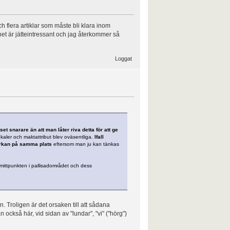
ch flera artiklar som måste bli klara inom
t är jätteintressant och jag återkommer så
Loggat
et snarare än att man låter riva detta för att ge
kaler och maktattribut blev oväsentliga.
Ifall
kyrkan på samma plats
eftersom man ju kan tänkas
 mittpunkten i pallisadområdet och dess
. Troligen är det orsaken till att sådana
n också här, vid sidan av "lundar", "vi" ("hörg")