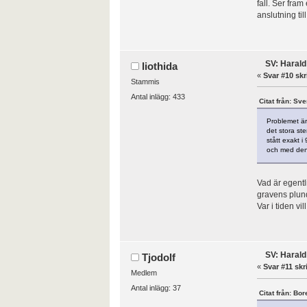
fall. Ser fra
anslutning ti
SV: Harald
liothida
«
Svar #10 skr
Stammis
Antal inlägg: 433
Citat från: Sv
Problemet är
det stora st
stått exakt i
och med denna
Vad är egentli
gravens plund
Var i tiden v
SV: Harald
Tjodolf
«
Svar #11 skr
Medlem
Antal inlägg: 37
Citat från: Bo