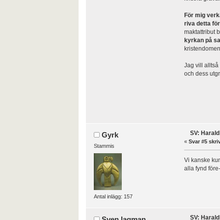
För mig verka
riva detta fö
maktattribut 
kyrkan på s
kristendomen
Jag vill allt
och dess utgr
SV: Harald
Gyrk
«
Svar #5 skri
Stammis
Vi kanske kun
alla fynd för
Antal inlägg: 157
SV: Harald
Sven lagman