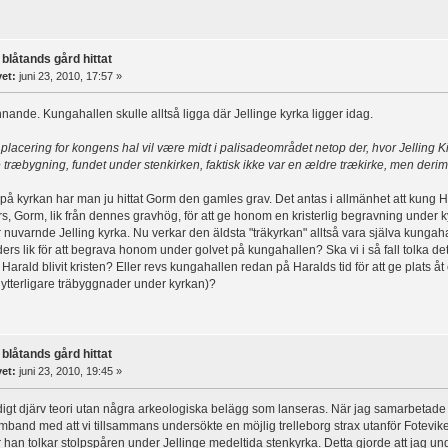
 blåtands gård hittat
vet:
juni 23, 2010, 17:57 »
ande. Kungahallen skulle alltså ligga där Jellinge kyrka ligger idag.
placering for kongens hal vil være midt i palisadeområdet netop der, hvor Jelling Ki
 træbygning, fundet under stenkirken, faktisk ikke var en ældre trækirke, men de
på kyrkan har man ju hittat Gorm den gamles grav. Det antas i allmänhet att kung Ha
fars, Gorm, lik från dennes gravhög, för att ge honom en kristerlig begravning under 
r nuvarnde Jelling kyrka. Nu verkar den äldsta "träkyrkan" alltså vara själva kungah
ders lik för att begrava honom under golvet på kungahallen? Ska vi i så fall tolka de
t Harald blivit kristen? Eller revs kungahallen redan på Haralds tid för att ge plats å
ytterligare träbyggnader under kyrkan)?
 blåtands gård hittat
vet:
juni 23, 2010, 19:45 »
digt djärv teori utan några arkeologiska belägg som lanseras. När jag samarbeta
samband med att vi tillsammans undersökte en möjlig trelleborg strax utanför Fotevik
r han tolkar stolpspåren under Jellinge medeltida stenkyrka. Detta gjorde att jag un