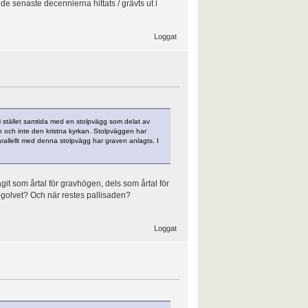
e senaste decennierna hittats / grävts ut i
Loggat
 i stället samtida med en stolpvägg som delat av
n och inte den kristna kyrkan. Stolpväggen har
arallellt med denna stolpvägg har graven anlagts. I
tagit som årtal för gravhögen, dels som årtal för
ogolvet? Och när restes pallisaden?
Loggat