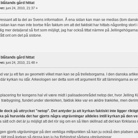
 blåtands gård hittat
vet:
juni 24, 2010, 21:37 »
ressant att ta del av Svens information. Å ena sidan kan man se medias (tom dansk 
sidan kan man inte bortse från faktum om att det faktiskt har hittats någonting stort
dig mer detaljerat så fort som möjligt, jag har också tittat närmre på Jellingehögarn
fått ont om det på sistone.
 blåtands gård hittat
vet:
juni 24, 2010, 21:48 »
d var ju ett fan av geometri vilket man kan se på trelleborgarna. I den danska arti
 där kyrkan nu står. Arkeologen ser detta som ett argument för att lämningarna av e
placering for kongens hal vil være midt i palisadeområdet netop der, hvor Jelling Ki
 træbygning, fundet under stenkirken, faktisk ikke var en ældre trækirke, men de
 dock på uttrycket "netop". Det antyder ju att kyrkan faktiskt inte ligger riktig
ka på huruvida det har gjorts några utgrävningar alldeles intill kyrkan på den v
a sätt och det är ju möjligt att det rör sig om en så liten skillnad att det kan förklaras
igen gjorts utgrävningar på den verkliga mittpunkten så kan ju också den platsen ute
r tätt inpå kyrkan så dessa kan ju ha förhindrat sådana utgrävningar.