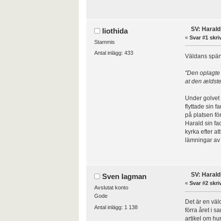
SV: Harald
liothida
«
Svar #1 skri
Stammis
Antal inlägg: 433
Väldans spänn
"Den oplagte 
at den ældste
Under golvet 
flyttade sin 
på platsen fö
Harald sin fa
kyrka efter at
lämningar av 
SV: Harald
Sven lagman
«
Svar #2 skri
Avslutat konto
Gode
Det är en väl
Antal inlägg: 1 138
förra året i 
artikel om hu