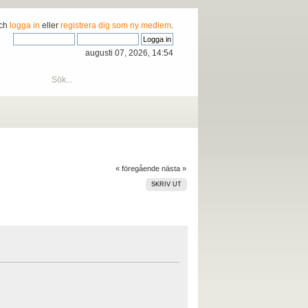
och
logga in
eller
registrera dig som ny medlem
.
augusti 07, 2026, 14:54
« föregående
nästa »
SKRIV UT