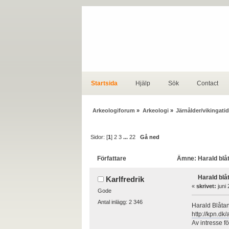
Startsida
Hjälp
Sök
Contact
Arkeologiforum
»
Arkeologi
»
Järnålder/vikingatid
Sidor: [
1
]
2
3
...
22
Gå ned
Författare
Ämne: Harald blåt
Harald blå
Karlfredrik
«
skrivet:
juni 
Gode
Antal inlägg: 2 346
Harald Blåtan
http://kpn.dk
Av intresse f