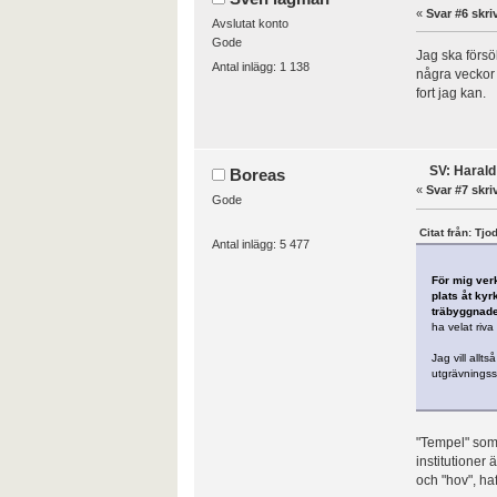
«
Svar #6 skri
Avslutat konto
Gode
Jag ska försök
Antal inlägg: 1 138
några veckor 
fort jag kan.
SV: Harald
Boreas
«
Svar #7 skri
Gode
Citat från: Tjo
Antal inlägg: 5 477
För mig verk
plats åt kyr
träbyggnaden
ha velat riv
Jag vill all
utgrävningsst
"Tempel" som b
institutioner 
och "hov", ha