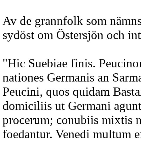
Av de grannfolk som nämns 
sydöst om Östersjön och int
"Hic Suebiae finis. Peuci
nationes Germanis an Sarm
Peucini, quos quidam Bastar
domiciliis ut Germani agun
procerum; conubiis mixtis 
foedantur. Venedi multum e