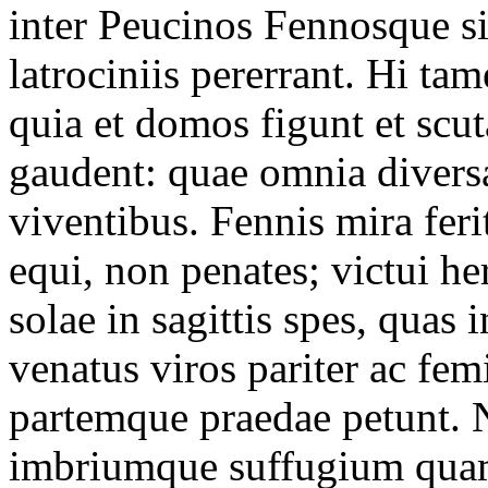
inter Peucinos Fennosque s
latrociniis pererrant. Hi ta
quia et domos figunt et scut
gaudent: quae omnia divers
viventibus. Fennis mira fer
equi, non penates; victui he
solae in sagittis spes, quas
venatus viros pariter ac fem
partemque praedae petunt. N
imbriumque suffugium quam