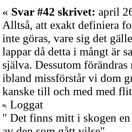
«
Svar #42 skrivet:
april 2
Alltså, att exakt definiera 
inte göras, vare sig det gäl
lappar då detta i mångt är 
själva. Dessutom förändras
ibland missförstår vi dom g
kanske till och med med flit
Loggat
" Det finns mitt i skogen en
av den som gått vilse"