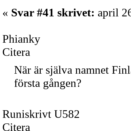
«
Svar #41 skrivet:
april 2
Phianky
Citera
När är själva namnet Fin
första gången?
Runiskrivt U582
Citera