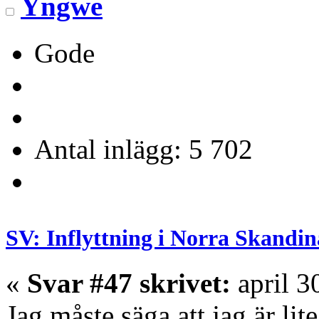
Yngwe
Gode
Antal inlägg: 5 702
SV: Inflyttning i Norra Skandin
«
Svar #47 skrivet:
april 3
Jag måste säga att jag är li