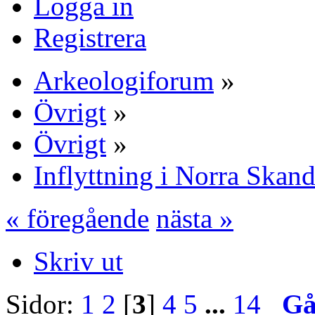
Logga in
Registrera
Arkeologiforum
»
Övrigt
»
Övrigt
»
Inflyttning i Norra Skand
« föregående
nästa »
Skriv ut
Sidor:
1
2
[
3
]
4
5
...
14
Gå