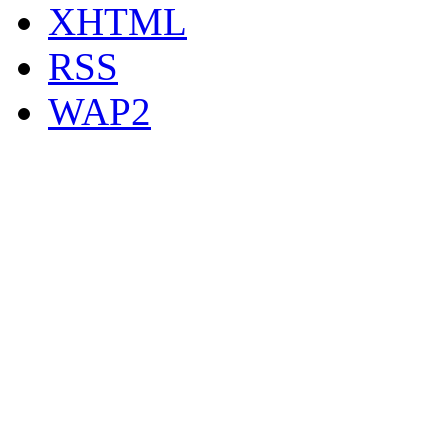
XHTML
RSS
WAP2