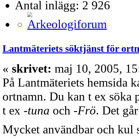
Antal inlägg: 2 926
Lantmäteriets söktjänst för or
«
skrivet:
maj 10, 2005, 15
På Lantmäteriets hemsida ka
ortnamn. Du kan t ex söka
t ex
-tuna
och
-Frö
. Det går
Mycket användbar och kul s