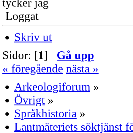
tycker jag
Loggat
Skriv ut
Sidor: [
1
]
Gå upp
« föregående
nästa »
Arkeologiforum
»
Övrigt
»
Språkhistoria
»
Lantmäteriets söktjänst 