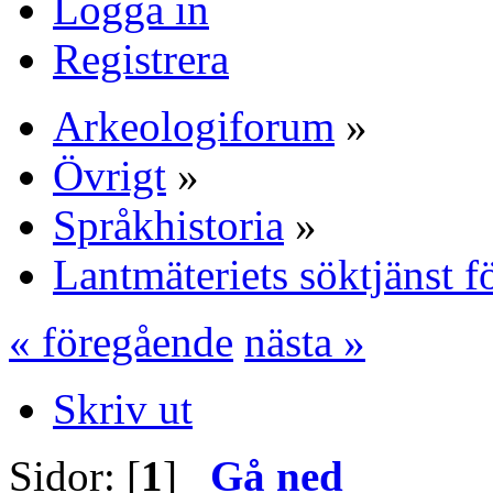
Logga in
Registrera
Arkeologiforum
»
Övrigt
»
Språkhistoria
»
Lantmäteriets söktjänst 
« föregående
nästa »
Skriv ut
Sidor: [
1
]
Gå ned