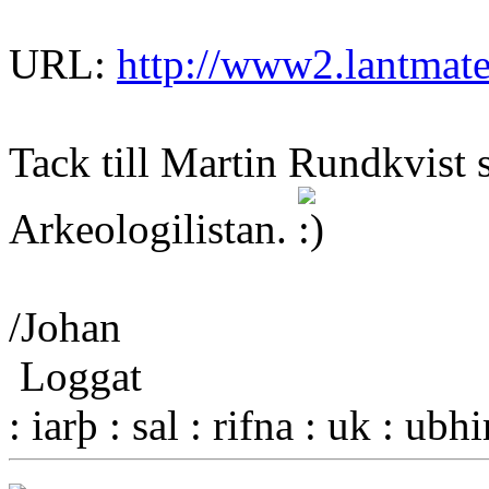
URL:
http://www2.lantmate
Tack till Martin Rundkvist 
Arkeologilistan.
/Johan
Loggat
: iarþ : sal : rifna : uk : ubh