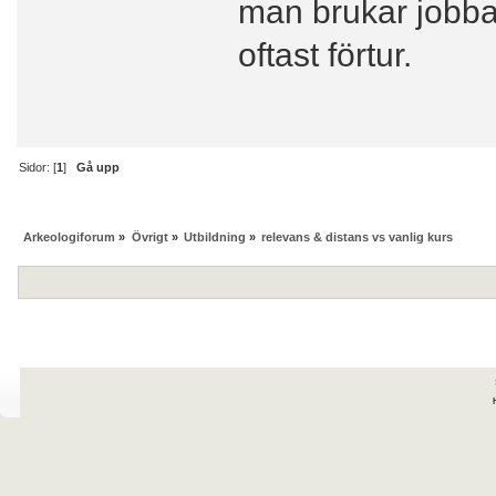
man brukar jobba 
oftast förtur.
Sidor: [
1
]
Gå upp
Arkeologiforum
»
Övrigt
»
Utbildning
»
relevans & distans vs vanlig kurs