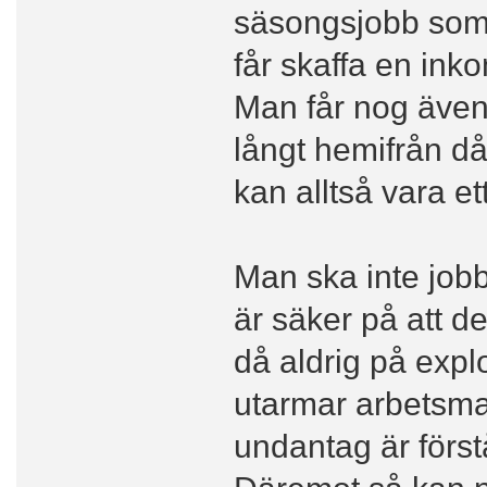
säsongsjobb som
får skaffa en ink
Man får nog även v
långt hemifrån då
kan alltså vara e
Man ska inte job
är säker på att de
då aldrig på expl
utarmar arbetsma
undantag är först