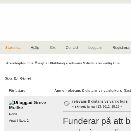
Startsida
Hjälp
Sök
Contact
Logga in
Registrera
Arkeologiforum
»
Övrigt
»
Utbildning
»
relevans & distans vs vanlig kurs
Sidor: [
1
]
Gå ned
Författare
Ämne: relevans & distans vs vanlig kurs (läs
relevans & distans vs vanlig kurs
Greve
«
skrivet:
januari 13, 2012, 18:13 »
Moltke
Novis
Funderar på att bö
Antal inlägg: 2