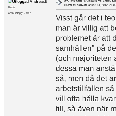
SV: relevans & distans vs vanlig ku
AndreasE
«
Svar #3 skrivet:
januari 14, 2012, 21:0
Gode
Antal inlägg: 2 947
Visst går det i te
man är villig att
problemet är att 
samhällen" på de 
(och majoriteten a
dessa man anställe
så, men då det ä
arbetstillfällen så
vill ofta hålla k
till, så även när