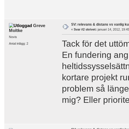
SV: relevans & distans vs vanlig ku
Greve
«
Svar #2 skrivet:
januari 14, 2012, 19:4
Moltke
Novis
Tack för det utt
Antal inlägg: 2
En fundering ang 
heltidssysselsätt
kortare projekt r
problem så länge 
mig? Eller priori