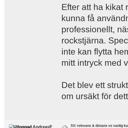
Efter att ha kika
kunna få användni
professionellt, näs
rockstjärna. Specie
inte kan flytta h
mitt intryck med 
Det blev ett stru
om ursäkt för dett
SV: relevans & distans vs vanlig ku
AndreasE