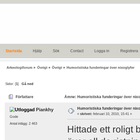
Startsida
Hjälp
Sök
Contact
Logga in
Registrera
Arkeologiforum
»
Övrigt
»
Övrigt
»
Humoristiska funderingar över nixoglyfer
Sidor: [
1
]
Gå ned
Författare
Ämne: Humoristiska funderingar över nixo
Humoristiska funderingar över nixo
Piankhy
«
skrivet:
februari 10, 2010, 15:41 »
Gode
Antal inlägg: 2 463
Hittade ett roligt