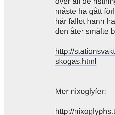
över all de ristni
måste ha gått för
här fallet hann 
den åter smälte b
http://stationsva
skogas.html
Mer nixoglyfer:
http://nixoglyphs