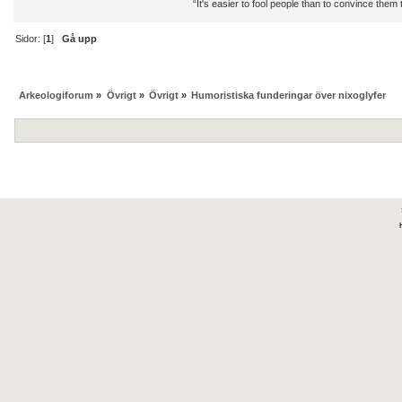
“It's easier to fool people than to convince them
Sidor: [
1
]
Gå upp
Arkeologiforum
»
Övrigt
»
Övrigt
»
Humoristiska funderingar över nixoglyfer