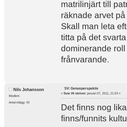
matrilinjärt till p
räknade arvet på 
Skall man leta ef
titta på det svart
dominerande roll 
frånvarande.
SV: Genusperspektiv
Nils Johansson
«
Svar #6 skrivet:
januari 07, 2011, 21:03 »
Medlem
Antal inlägg: 43
Det finns nog li
finns/funnits kult