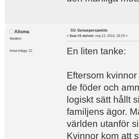
SV: Genusperspektiv
Alisma
«
Svar #3 skrivet:
maj 13, 2010, 18:29 »
Medlem
En liten tanke:
Antal inlägg: 22
Eftersom kvinnor 
de föder och amma
logiskt sätt håll
familjens ägor. Mä
världen utanför s
Kvinnor kom att 