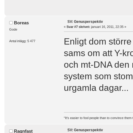
SV: Genusperspektiv
Boreas
«
Svar #7 skrivet:
januari 16, 2011, 22:35 »
Gode
Enligt dom större
Antal inlägg: 5 477
sams om att Y-k
och mt-DNA den mo
system som stomm
urgamla dagar...
“It's easier to fool people than to convince them
SV: Genusperspektiv
Ragnfast