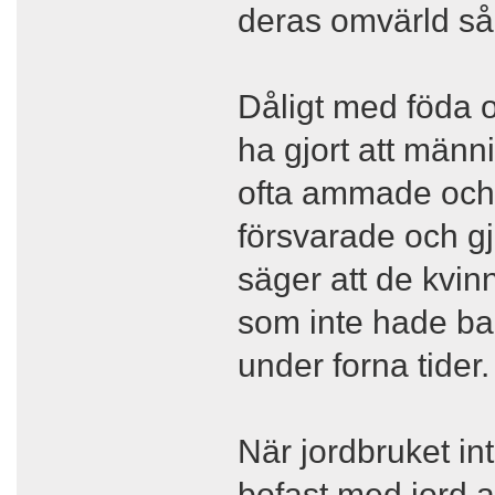
deras omvärld så
Dåligt med föda 
ha gjort att männ
ofta ammade och
försvarade och gj
säger att de kvin
som inte hade ba
under forna tider.
När jordbruket i
bofast med jord at