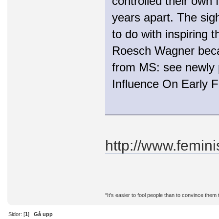
controlled their own f
years apart. The sigh
to do with inspiring 
Roesch Wagner becau
from MS: see newly p
Influence On Early 
http://www.femini
“It's easier to fool people than to convince them
Sidor: [
1
]
Gå upp