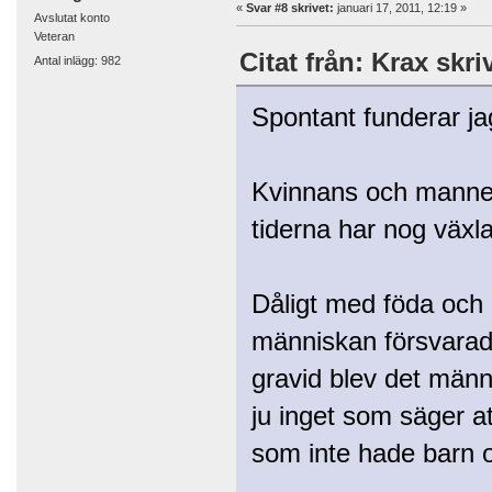
«
Svar #8 skrivet:
januari 17, 2011, 12:19 »
Avslutat konto
Veteran
Citat från: Krax skri
Antal inlägg: 982
Spontant funderar jag
Kvinnans och mannens
tiderna har nog växl
Dåligt med föda och 
människan försvarad
gravid blev det männ
ju inget som säger a
som inte hade barn o