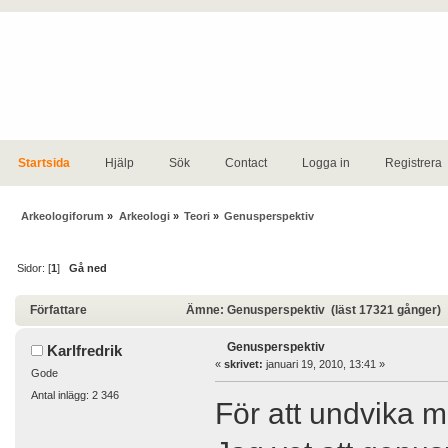
Startsida
Hjälp
Sök
Contact
Logga in
Registrera
Arkeologiforum
»
Arkeologi
»
Teori
»
Genusperspektiv
Sidor: [
1
]
Gå ned
Författare
Ämne: Genusperspektiv (läst 17321 gånger)
Genusperspektiv
Karlfredrik
«
skrivet:
januari 19, 2010, 13:41 »
Gode
Antal inlägg: 2 346
För att undvika m