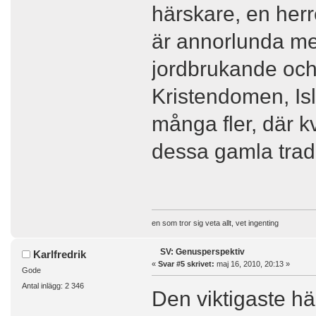
härskare, en herre
är annorlunda me
jordbrukande och 
Kristendomen, I
många fler, där k
dessa gamla tradi
en som tror sig veta allt, vet ingenting
SV: Genusperspektiv
Karlfredrik
«
Svar #5 skrivet:
maj 16, 2010, 20:13 »
Gode
Antal inlägg: 2 346
Den viktigaste hä