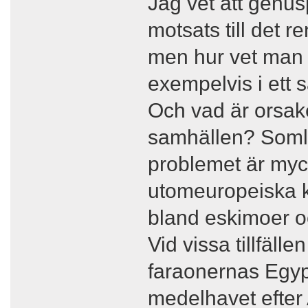
Jag vet att genus
motsats till det re
men hur vet man v
exempelvis i ett 
Och vad är orsak
samhällen? Somli
problemet är myc
utomeuropeiska k
bland eskimoer oc
Vid vissa tillfäll
faraonernas Egypt
medelhavet efter 