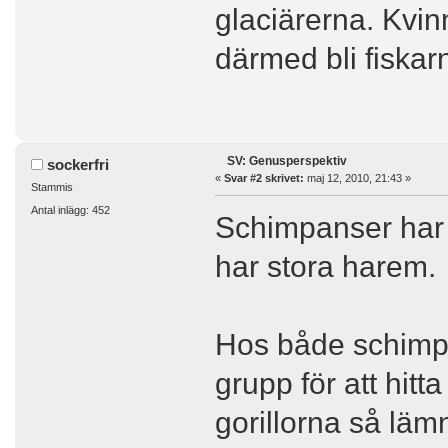
glaciärerna. Kvin
därmed bli fiskarn
SV: Genusperspektiv
sockerfri
«
Svar #2 skrivet:
maj 12, 2010, 21:43 »
Stammis
Antal inlägg: 452
Schimpanser har p
har stora harem.
Hos både schimpa
grupp för att hitt
gorillorna så läm