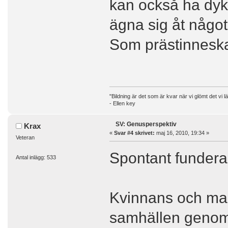
kan också ha dykt
ägna sig åt något
Som prästinnesk
"Bildning är det som är kvar när vi glömt det vi lä
- Ellen key
SV: Genusperspektiv
Krax
«
Svar #4 skrivet:
maj 16, 2010, 19:34 »
Veteran
Spontant funderar
Antal inlägg: 533
Kvinnans och mann
samhällen genom 