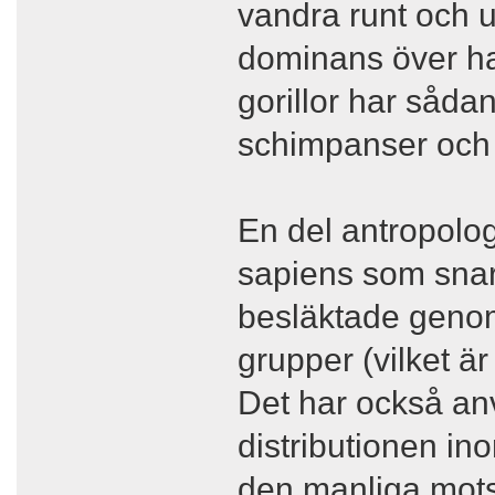
vandra runt och 
dominans över har
gorillor har såd
schimpanser och
En del antropolog
sapiens som snarl
besläktade genom
grupper (vilket är 
Det har också anv
distributionen in
den manliga mots