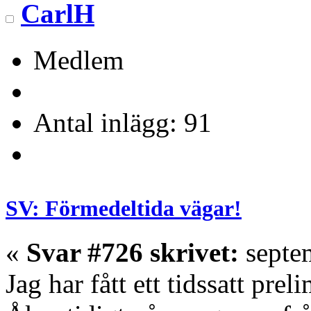
CarlH
Medlem
Antal inlägg: 91
SV: Förmedeltida vägar!
«
Svar #726 skrivet:
septem
Jag har fått ett tidssatt pre