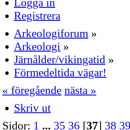
Logga in
Registrera
Arkeologiforum
»
Arkeologi
»
Järnålder/vikingatid
»
Förmedeltida vägar!
« föregående
nästa »
Skriv ut
Sidor:
1
...
35
36
[
37
]
38
3