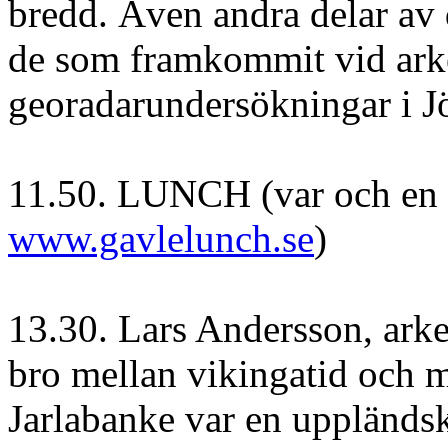
bredd. Även andra delar av d
de som framkommit vid ark
georadarundersökningar i J
11.50. LUNCH (var och en sv
www.gavlelunch.se
)
13.30. Lars Andersson, ar
bro mellan vikingatid och m
Jarlabanke var en uppländsk