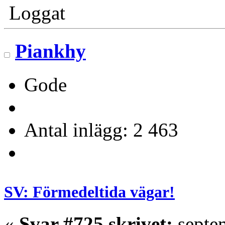
Loggat
Piankhy
Gode
Antal inlägg: 2 463
SV: Förmedeltida vägar!
«
Svar #725 skrivet:
septem