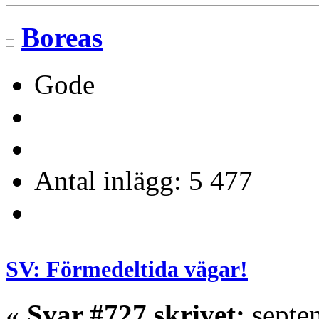
Boreas
Gode
Antal inlägg: 5 477
SV: Förmedeltida vägar!
«
Svar #727 skrivet:
septem