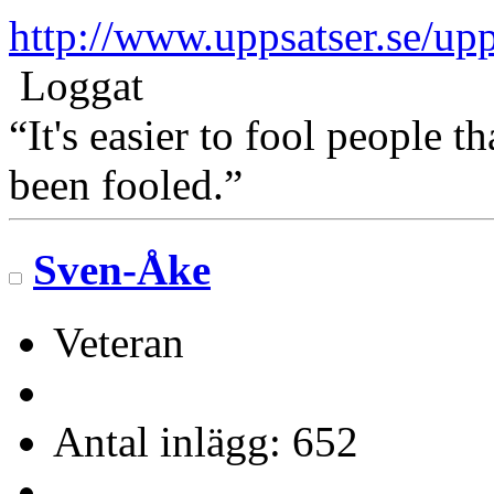
http://www.uppsatser.se/up
Loggat
“It's easier to fool people 
been fooled.”
Sven-Åke
Veteran
Antal inlägg: 652