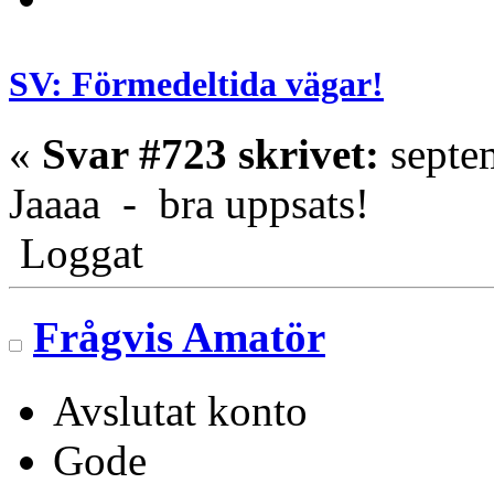
SV: Förmedeltida vägar!
«
Svar #723 skrivet:
septem
Jaaaa - bra uppsats!
Loggat
Frågvis Amatör
Avslutat konto
Gode