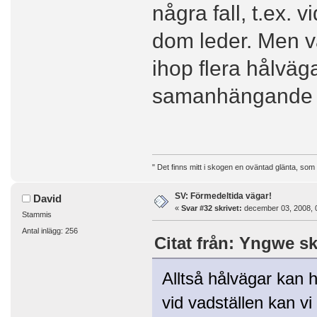
några fall, t.ex. v
dom leder. Men v
ihop flera hålväg
samanhängande 
" Det finns mitt i skogen en oväntad glänta, som
SV: Förmedeltida vägar!
David
«
Svar #32 skrivet:
december 03, 2008, 
Stammis
Antal inlägg: 256
Citat från: Yngwe sk
Alltså hålvägar kan ha
vid vadställen kan vi