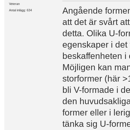
Veteran
Angående formen 
Antal inlägg: 634
att det är svårt a
detta. Olika U-fo
egenskaper i det
beskaffenheten i 
Möjligen kan man
storformer (här >
bli V-formade i de
den huvudsakliga
former eller i leri
tänka sig U-forme