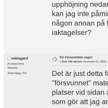
upphöjning nedanf
kan jag inte påmi
någon annan på f
iaktagelser?
SV: Förmedeltida vägar!
miklagard
«
Svar #34 skrivet:
december 03, 2008, 1
Avslutat konto
Stammis
Det är just detta
Antal inlägg: 424
"försvunnet" mate
platser vid sidan
som gör att jag a