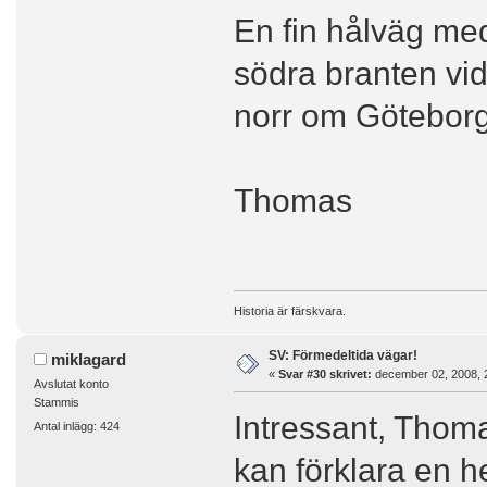
En fin hålväg med 
södra branten vi
norr om Göteborg
Thomas
Historia är färskvara.
SV: Förmedeltida vägar!
miklagard
«
Svar #30 skrivet:
december 02, 2008, 
Avslutat konto
Stammis
Intressant, Thoma
Antal inlägg: 424
kan förklara en h