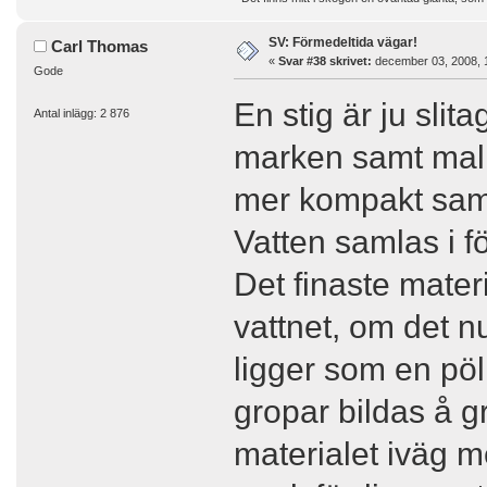
SV: Förmedeltida vägar!
Carl Thomas
«
Svar #38 skrivet:
december 03, 2008, 
Gode
En stig är ju sli
Antal inlägg: 2 876
marken samt mal ma
mer kompakt sam
Vatten samlas i f
Det finaste mater
vattnet, om det nu
ligger som en pöl
gropar bildas å gr
materialet iväg m