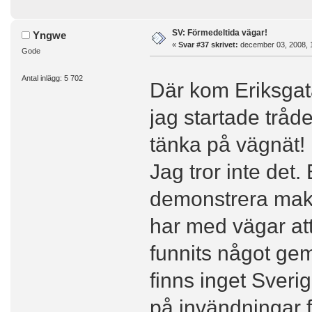
SV: Förmedeltida vägar!
Yngwe
«
Svar #37 skrivet:
december 03, 2008, 
Gode
Antal inlägg: 5 702
Där kom Eriksg
jag startade tråde
tänka på vägnät! 
Jag tror inte det.
demonstrera makt
har med vägar att
funnits något gem
finns inget Sveri
på invändningar fo