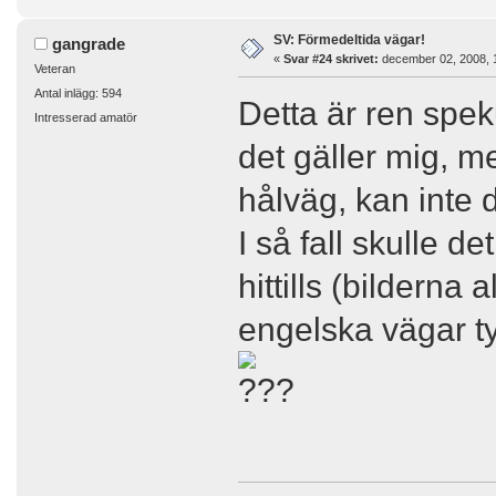
SV: Förmedeltida vägar!
gangrade
«
Svar #24 skrivet:
december 02, 2008, 
Veteran
Antal inlägg: 594
Detta är ren spe
Intresserad amatör
det gäller mig, m
hålväg, kan inte
I så fall skulle d
hittills (bildern
engelska vägar ty