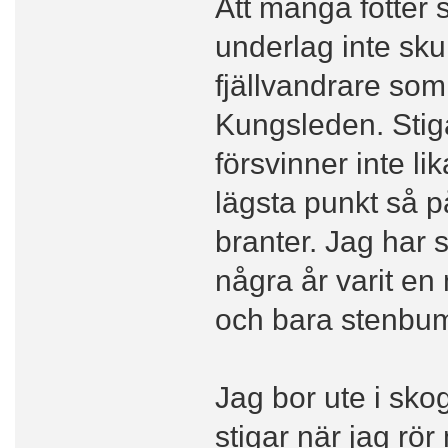
Att många fötter
underlag inte sku
fjällvandrare som
Kungsleden. Stig
försvinner inte li
lägsta punkt så på
branter. Jag har 
några år varit en 
och bara stenbuml
Jag bor ute i sko
stigar när jag rö