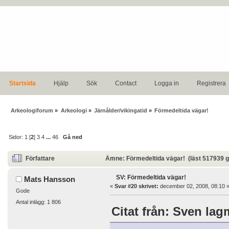
Startsida
Hjälp
Sök
Contact
Logga in
Registrera
Arkeologiforum
»
Arkeologi
»
Järnålder/vikingatid
»
Förmedeltida vägar!
Sidor:
1
[
2
]
3
4
...
46
Gå ned
Författare
Ämne: Förmedeltida vägar! (läst 517939 
SV: Förmedeltida vägar!
Mats Hansson
«
Svar #20 skrivet:
december 02, 2008, 08:10 
Gode
Antal inlägg: 1 806
Citat från: Sven lag