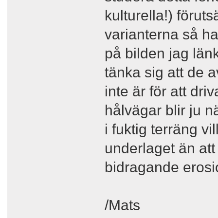
kulturella!) förut
varianterna så ha
på bilden jag länka
tänka sig att de a
inte är för att d
hålvägar blir ju n
i fuktig terräng v
underlaget än at
bidragande erosio
/Mats