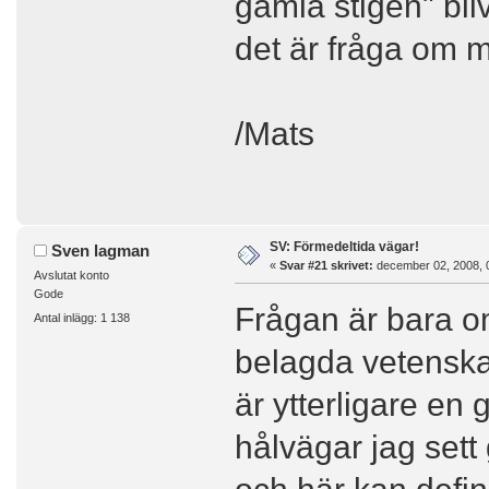
gamla stigen" blivi
det är fråga om m
/Mats
SV: Förmedeltida vägar!
Sven lagman
«
Svar #21 skrivet:
december 02, 2008, 
Avslutat konto
Gode
Frågan är bara o
Antal inlägg: 1 138
belagda vetenska
är ytterligare e
hålvägar jag set
och här kan defin