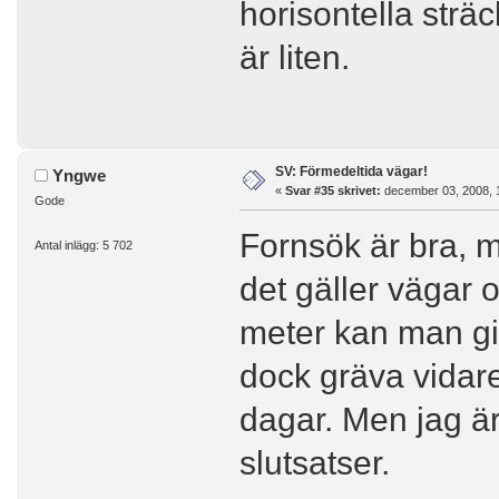
horisontella strä
är liten.
SV: Förmedeltida vägar!
Yngwe
«
Svar #35 skrivet:
december 03, 2008, 
Gode
Fornsök är bra, me
Antal inlägg: 5 702
det gäller vägar 
meter kan man gis
dock gräva vidare 
dagar. Men jag ä
slutsatser.