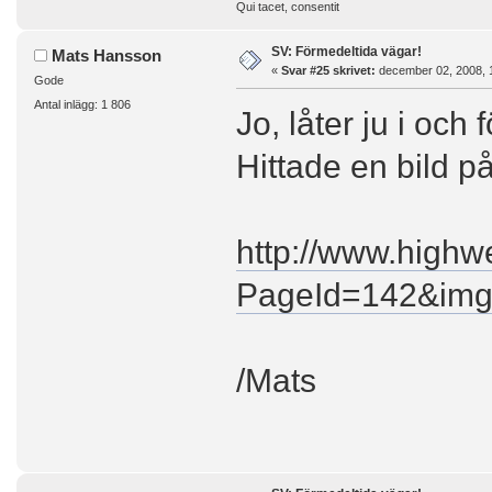
Qui tacet, consentit
SV: Förmedeltida vägar!
Mats Hansson
«
Svar #25 skrivet:
december 02, 2008, 
Gode
Antal inlägg: 1 806
Jo, låter ju i och f
Hittade en bild p
http://www.highwe
PageId=142&im
/Mats