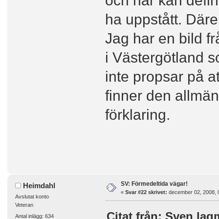
ha uppstått. Däre
Jag har en bild f
i Västergötland s
inte propsar på at
finner den allmä
förklaring.
SV: Förmedeltida vägar!
Heimdahl
«
Svar #22 skrivet:
december 02, 2008, 
Avslutat konto
Veteran
Citat från: Sven lag
Antal inlägg: 634