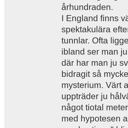
århundraden.
I England finns v
spektakulära efte
tunnlar. Ofta ligg
ibland ser man j
där har man ju svå
bidragit så mycket,
mysterium. Värt at
uppträder ju hålv
något tiotal mete
med hypotesen at