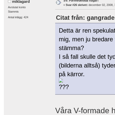
SV: Förmedeltida vägar!
miklagard
«
Svar #26 skrivet:
december 02, 2008, 
Avslutat konto
Stammis
Citat från: gangrade
Antal inlägg: 424
Detta är ren spekula
mig, men ju bredare 
stämma?
I så fall skulle det t
(bilderna alltså) ty
på kärror.
Våra V-formade 