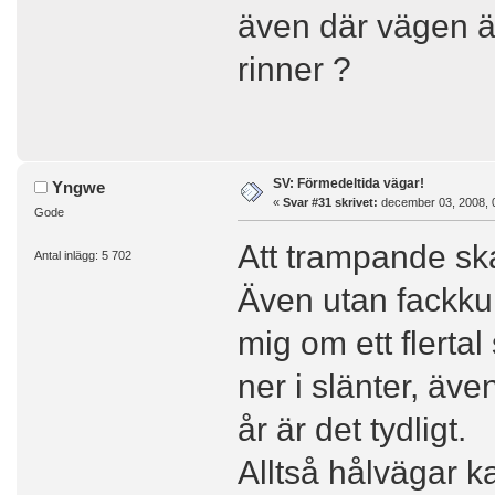
även där vägen ä
rinner ?
SV: Förmedeltida vägar!
Yngwe
«
Svar #31 skrivet:
december 03, 2008, 
Gode
Att trampande ska
Antal inlägg: 5 702
Även utan fackku
mig om ett flertal
ner i slänter, ä
år är det tydligt.
Alltså hålvägar k