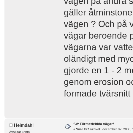
vägen på andra st
gäller åtminstone
vägen ? Och på vi
vägar beroende på
vägarna var vatte
oländigt med myck
gjorde en 1 - 2 
genom erosion och
formade tvärsnit
SV: Förmedeltida vägar!
Heimdahl
«
Svar #27 skrivet:
december 02, 2008, 
Avslutat konto