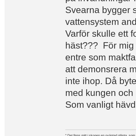
Svearna bygger si
vattensystem andä
Varför skulle ett 
häst??? För mig lå
entre som maktfakt
att demonsrera ma
inte ihop. Då byt
med kungen och 
Som vanligt hävda
" Det finns mitt i skogen en oväntad glänta, som