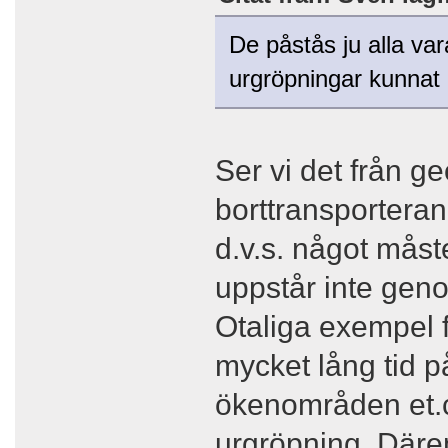
De påstås ju alla var
urgröpningar kunnat 
Ser vi det från ge
borttransporteran
d.v.s. något måst
uppstår inte gen
Otaliga exempel f
mycket lång tid p
ökenområden et.c.
urgröpning. Därem