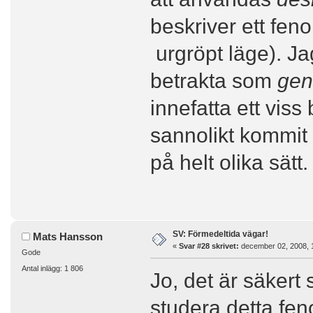
beskriver ett feno
urgröpt läge). Jag
betrakta som
gen
innefatta ett vis
sannolikt kommit
på helt olika sätt.
SV: Förmedeltida vägar!
Mats Hansson
«
Svar #28 skrivet:
december 02, 2008, 
Gode
Antal inlägg: 1 806
Jo, det är säker
studera detta fen