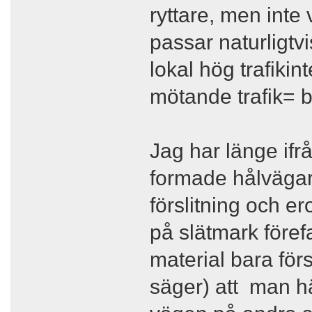
ryttare, men int
passar naturligt
lokal hög trafikin
mötande trafik= 
Jag har länge ifr
formade hålvägar
förslitning och er
på slätmark förefa
material bara för
säger) att man hä