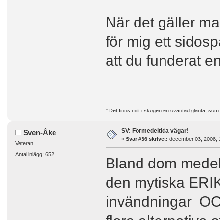
När det gäller ma
för mig ett sidosp
att du funderat e
" Det finns mitt i skogen en oväntad glänta, som
SV: Förmedeltida vägar!
Sven-Åke
«
Svar #36 skrivet:
december 03, 2008, 
Veteran
Antal inlägg: 652
Bland dom medelt
den mytiska ERI
invändningar OCH