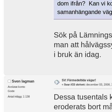
dom ifrån? Kan vi ko
samanhängande vägs
Sök på Lämningst
man att hålvägss
i bruk än idag.
SV: Förmedeltida vägar!
Sven lagman
«
Svar #33 skrivet:
december 03, 2008, 
Avslutat konto
Gode
Dessa tusentals k
Antal inlägg: 1 138
eroderats bort må