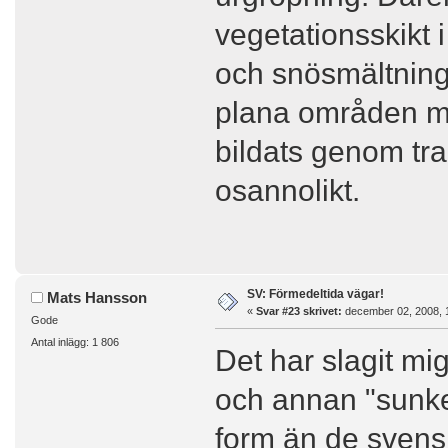
vegetationsskikt i
och snösmältning 
plana områden mås
bildats genom tr
osannolikt.
SV: Förmedeltida vägar!
Mats Hansson
«
Svar #23 skrivet:
december 02, 2008, 
Gode
Antal inlägg: 1 806
Det har slagit mi
och annan "sunken
form än de svens