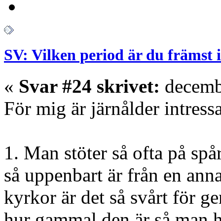
SV: Vilken period är du främst 
«
Svar #24 skrivet:
decembe
För mig är järnålder intress
1. Man stöter så ofta på spå
så uppenbart är från en ann
kyrkor är det så svårt för 
hur gammal den är så man ha