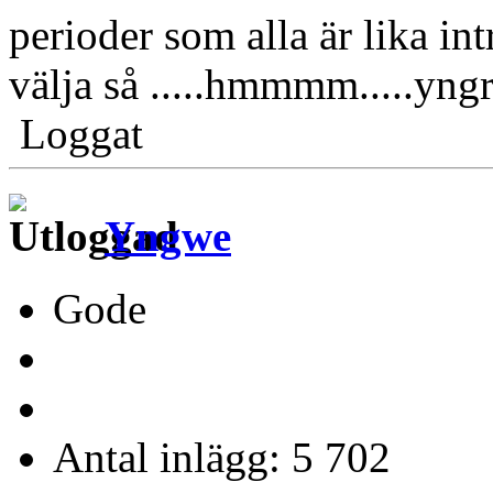
perioder som alla är lika i
välja så .....hmmmm.....yngr
Loggat
Yngwe
Gode
Antal inlägg: 5 702