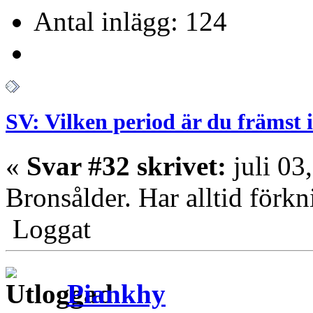
Antal inlägg: 124
SV: Vilken period är du främst 
«
Svar #32 skrivet:
juli 03
Bronsålder. Har alltid förk
Loggat
Piankhy