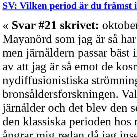
SV: Vilken period är du främst 
«
Svar #21 skrivet:
oktober
Mayanörd som jag är så har j
men järnåldern passar bäst i
av att jag är så emot de ko
nydiffusionistiska strömni
bronsåldersforskningen. Val
järnålder och det blev den 
den klassiska perioden hos
ångrar mig redan då jag inse