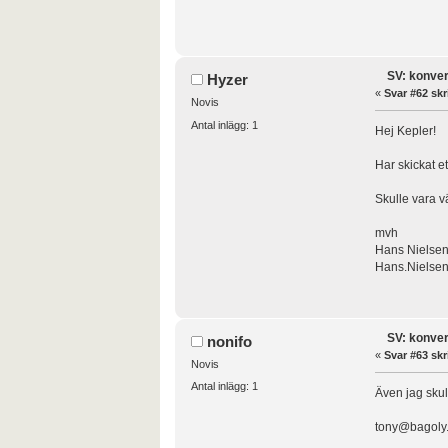
SV: konver
Hyzer
«
Svar #62 skr
Novis
Antal inlägg: 1
Hej Kepler!
Har skickat e
Skulle vara v
mvh
Hans Nielse
Hans.Nielsen
SV: konver
nonifo
«
Svar #63 skr
Novis
Antal inlägg: 1
Även jag skull
tony@bagoly.