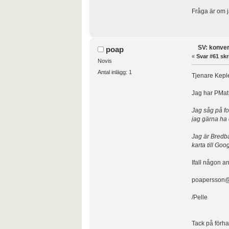
Fråga är om j
SV: konver
poap
«
Svar #61 skr
Novis
Antal inlägg: 1
Tjenare Kepl
Jag har PMat 
Jag såg på fo
jag gärna ha 
Jag är Bredba
karta till Go
Ifall någon a
poapersson@
/Pelle
Tack på förha