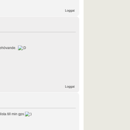
Loggat
n behövande.
Loggat
ista till min gps