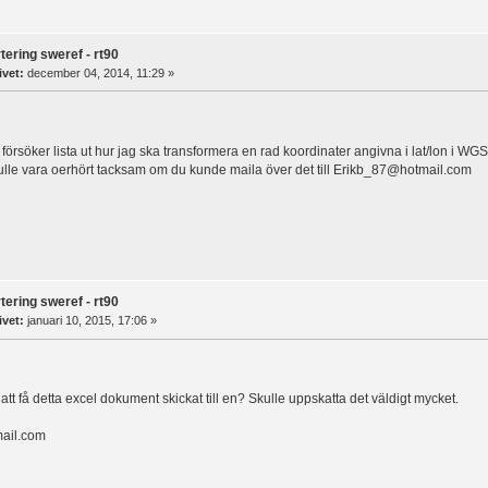
tering sweref - rt90
ivet:
december 04, 2014, 11:29 »
 försöker lista ut hur jag ska transformera en rad koordinater angivna i lat/lon i WG
lle vara oerhört tacksam om du kunde maila över det till
Erikb_87@hotmail.com
tering sweref - rt90
ivet:
januari 10, 2015, 17:06 »
 att få detta excel dokument skickat till en? Skulle uppskatta det väldigt mycket.
ail.com