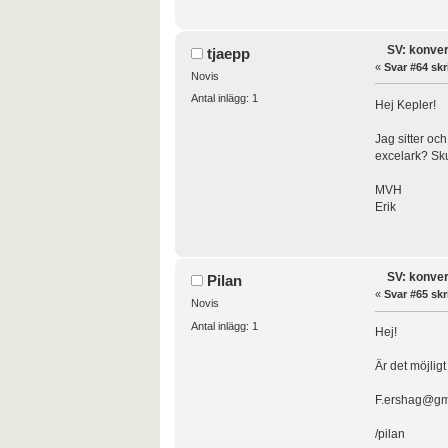
SV: konver
tjaepp
«
Svar #64 skr
Novis
Antal inlägg: 1
Hej Kepler!
Jag sitter och
excelark? Sku
MVH
Erik
SV: konver
Pilan
«
Svar #65 skr
Novis
Antal inlägg: 1
Hej!
Är det möjligt
F.ershag@gm
/pilan