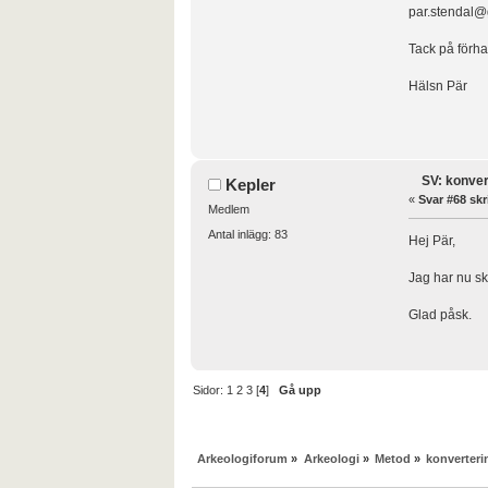
par.stendal@
Tack på förha
Hälsn Pär
SV: konver
Kepler
«
Svar #68 skr
Medlem
Antal inlägg: 83
Hej Pär,
Jag har nu ski
Glad påsk.
Sidor:
1
2
3
[
4
]
Gå upp
Arkeologiforum
»
Arkeologi
»
Metod
»
konverteri