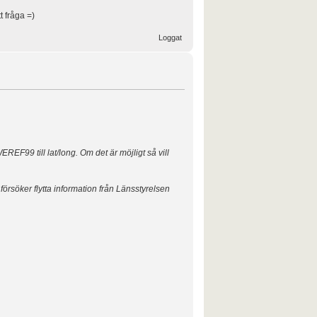
 fråga =)
Loggat
EF99 till lat/long. Om det är möjligt så vill
rsöker flytta information från Länsstyrelsen