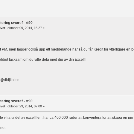
tering sweref - rt90
ivet:
oktober 09, 2014, 15:27 »
tt PM, men lägger också upp ett meddelande här så du får Kredit för ytterligare e
äldigt tacksam om du ville dela med dig av din Excelfil.
n
@didjital.se
tering sweref - rt90
ivet:
oktober 29, 2014, 07:00 »
e vilja ta del av excelfilen, har ca 400 000 rader att konventera för att skapa en pio l
net