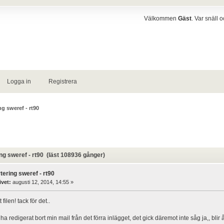
Välkommen
Gäst
. Var snäll 
Logga in
Registrera
ng sweref - rt90
g sweref - rt90 (läst 108936 gånger)
tering sweref - rt90
ivet:
augusti 12, 2014, 14:55 »
 filen! tack för det..
ha redigerat bort min mail från det förra inlägget, det gick däremot inte såg ja,, blir 