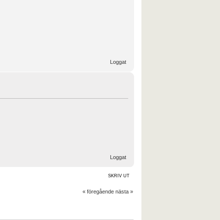
Loggat
Loggat
SKRIV UT
« föregående
nästa »