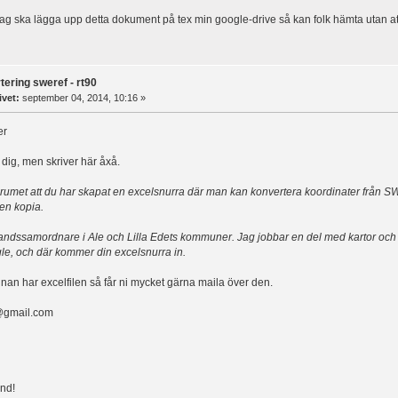
ag ska lägga upp detta dokument på tex min google-drive så kan folk hämta utan att
tering sweref - rt90
ivet:
september 04, 2014, 10:16 »
er
dig, men skriver här åxå.
rumet att du har skapat en excelsnurra där man kan konvertera koordinater från SWER
en kopia.
ndssamordnare i Ale och Lilla Edets kommuner. Jag jobbar en del med kartor och fö
ogle, och där kommer din excelsnurra in.
nnan har excelfilen så får ni mycket gärna maila över den.
gmail.com
nd!