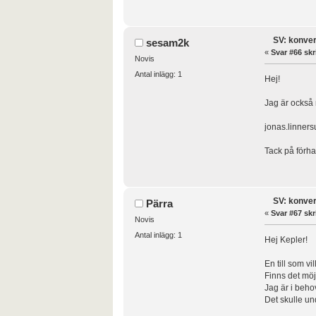
SV: konver
sesam2k
«
Svar #66 skr
Novis
Antal inlägg: 1
Hej!
Jag är också 
jonas.linner
Tack på förha
SV: konver
Pärra
«
Svar #67 skr
Novis
Antal inlägg: 1
Hej Kepler!
En till som vil
Finns det möjl
Jag är i beho
Det skulle und