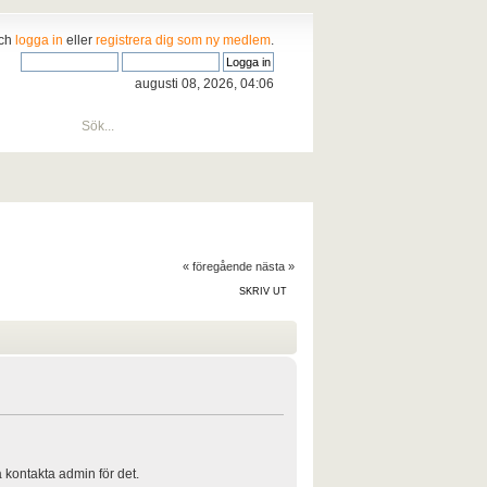
och
logga in
eller
registrera dig som ny medlem
.
augusti 08, 2026, 04:06
« föregående
nästa »
SKRIV UT
å kontakta admin för det.