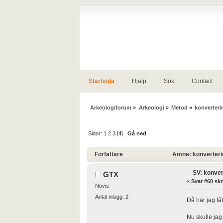
Startsida
Hjälp
Sök
Contact
Arkeologiforum
»
Arkeologi
»
Metod
»
konverteri
Sidor:
1
2
3
[
4
]
Gå ned
Författare
Ämne: konverterin
SV: konver
GTX
«
Svar #60 skr
Novis
Antal inlägg: 2
Då har jag fått
Nu skulle jag 