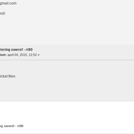
gmail.com
nd!
tering sweref - rt90
ivet:
april 04, 2015, 12:52 »
ckat filen.
ng sweref - rt90