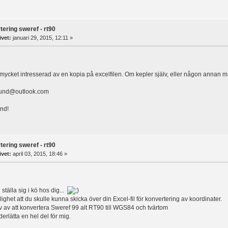
tering sweref - rt90
ivet:
januari 29, 2015, 12:11 »
mycket intresserad av en kopia på excelfilen. Om kepler själv, eller någon annan mail
sund@outlook.com
nd!
tering sweref - rt90
ivet:
april 03, 2015, 18:46 »
l ställa sig i kö hos dig...
ighet att du skulle kunna skicka över din Excel-fil för konvertering av koordinater.
v av att konvertera Sweref 99 alt RT90 till WGS84 och tvärtom
erlätta en hel del för mig.