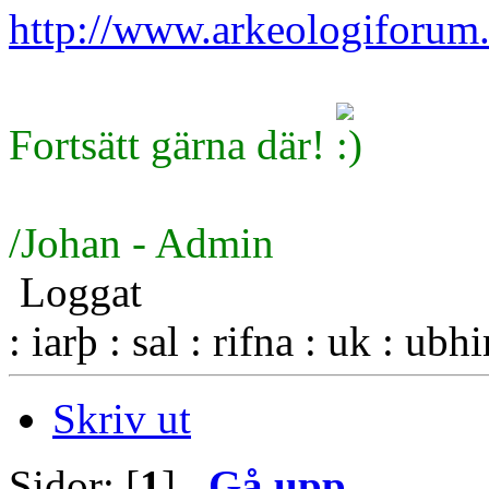
http://www.arkeologiforum.
Fortsätt gärna där!
/Johan - Admin
Loggat
: iarþ : sal : rifna : uk : ubh
Skriv ut
Sidor: [
1
]
Gå upp