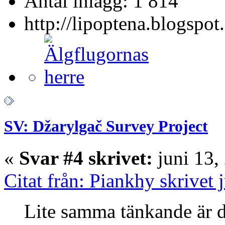
Antal inlägg: 1 814
http://lipoptena.blogspot
SV: Džarylgač Survey Project
«
Svar #4 skrivet:
juni 13,
Citat från: Piankhy skrivet 
Lite samma tänkande är d