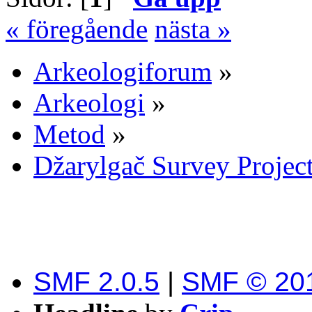
« föregående
nästa »
Arkeologiforum
»
Arkeologi
»
Metod
»
Džarylgač Survey Projec
SMF 2.0.5
|
SMF © 20