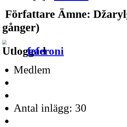
Författare
Ämne: Džarylg
gånger)
feferoni
Medlem
Antal inlägg: 30