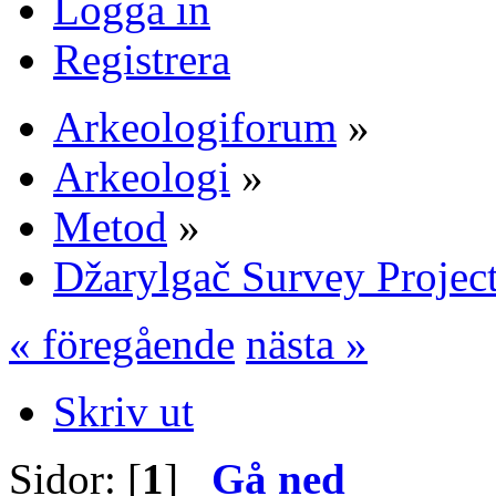
Logga in
Registrera
Arkeologiforum
»
Arkeologi
»
Metod
»
Džarylgač Survey Projec
« föregående
nästa »
Skriv ut
Sidor: [
1
]
Gå ned