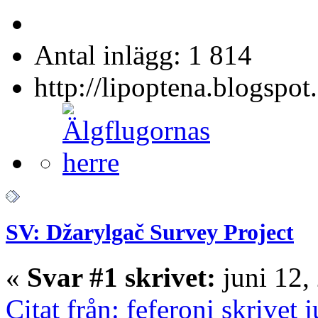
Antal inlägg: 1 814
http://lipoptena.blogspot
SV: Džarylgač Survey Project
«
Svar #1 skrivet:
juni 12,
Citat från: feferoni skrivet 