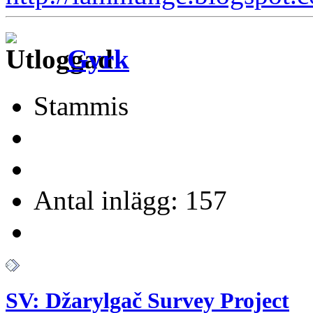
Gyrk
Stammis
Antal inlägg: 157
SV: Džarylgač Survey Project