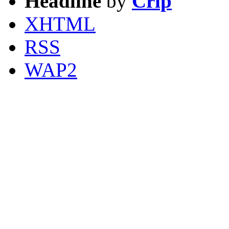
Headline
by
Crip
XHTML
RSS
WAP2