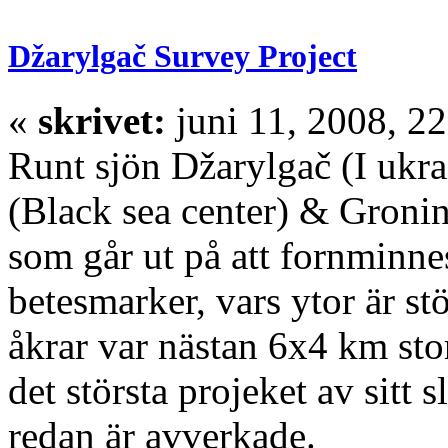
Džarylgač Survey Project
«
skrivet:
juni 11, 2008, 22
Runt sjön Džarylgač (I ukra
(Black sea center) & Gronin
som går ut på att fornminn
betesmarker, vars ytor är st
åkrar var nästan 6x4 km stor
det största projeket av sitt 
redan är avverkade.