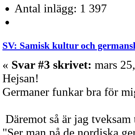
Antal inlägg: 1 397
SV: Samisk kultur och germans
«
Svar #3 skrivet:
mars 25,
Hejsan!
Germaner funkar bra för mi
Däremot så är jag tveksam ti
"Ser man på de nordiska ge