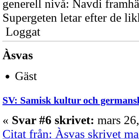
generell nivå: Navdi framhäv
Supergeten letar efter de li
Loggat
Àsvas
Gäst
SV: Samisk kultur och germans
«
Svar #6 skrivet:
mars 26,
Citat från: Àsvas skrivet m