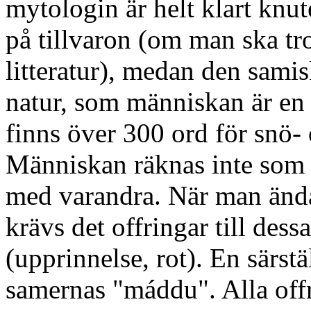
mytologin är helt klart knute
på tillvaron (om man ska tro
litteratur), medan den samis
natur, som människan är en d
finns över 300 ord för snö- 
Människan räknas inte som fö
med varandra. När man ändå 
krävs det offringar till dess
(upprinnelse, rot). En särst
samernas "máddu". Alla offri