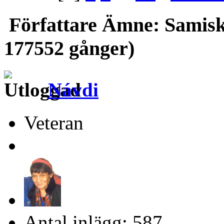
Författare
Ämne: Samisk 
177552 gånger)
Návdi
Veteran
Antal inlägg: 587