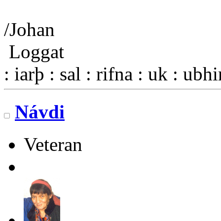
/Johan
Loggat
: iarþ : sal : rifna : uk : ubh
Návdi
Veteran