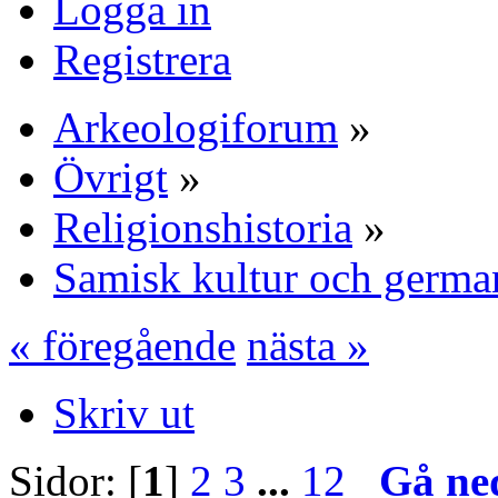
Logga in
Registrera
Arkeologiforum
»
Övrigt
»
Religionshistoria
»
Samisk kultur och germa
« föregående
nästa »
Skriv ut
Sidor: [
1
]
2
3
...
12
Gå ne