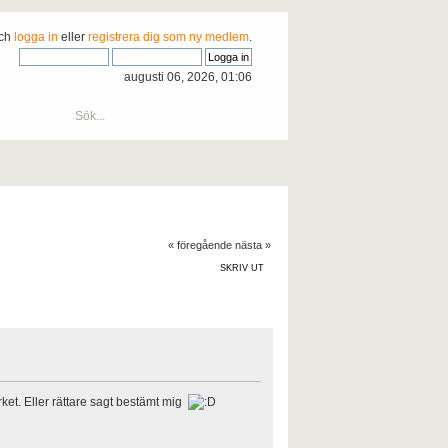
och
logga in
eller
registrera dig som ny medlem
.
augusti 06, 2026, 01:06
« föregående
nästa »
SKRIV UT
ket. Eller rättare sagt bestämt mig