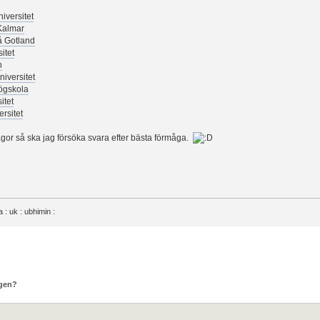
iversitet
Kalmar
 Gotland
itet
n
iversitet
ögskola
itet
rsitet
rågor så ska jag försöka svara efter bästa förmåga.
na : uk : ubhimin :
ngen?