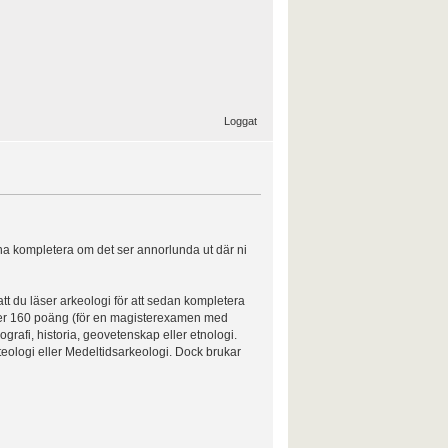
Loggat
ärna kompletera om det ser annorlunda ut där ni
att du läser arkeologi för att sedan kompletera
ler 160 poäng (för en magisterexamen med
grafi, historia, geovetenskap eller etnologi.
eologi eller Medeltidsarkeologi. Dock brukar