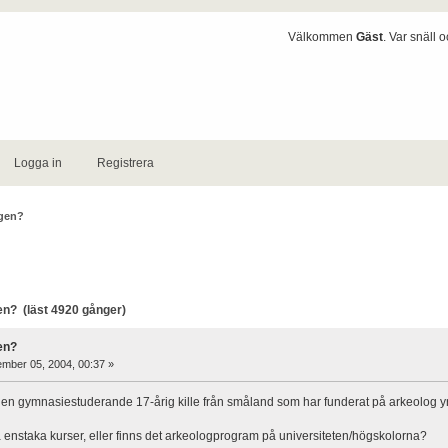
Välkommen
Gäst
. Var snäll 
Logga in
Registrera
ngen?
n? (läst 4920 gånger)
en?
mber 05, 2004, 00:37 »
 en gymnasiestuderande 17-årig kille från småland som har funderat på arkeolog yr
enstaka kurser, eller finns det arkeologprogram på universiteten/högskolorna?