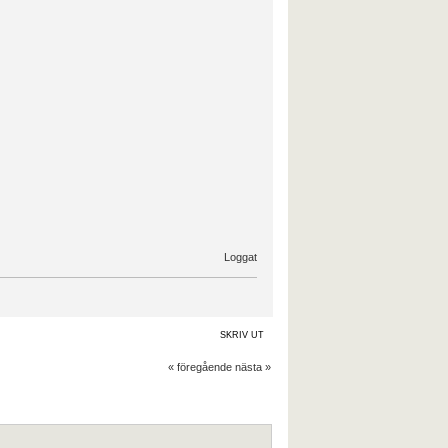
Loggat
SKRIV UT
« föregående
nästa »