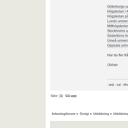
Göterborgs un
Högskolan i 
Högskolan på
Lunds univers
Mitthögskola
Stockholms un
Södertörns h
Umeå univers
Uppsala unive
Har du fler f
/Johan
: iarþ : sal : rif
Sidor: [
1
]
Gå upp
Arkeologiforum
»
Övrigt
»
Utbildning
»
Utbildni