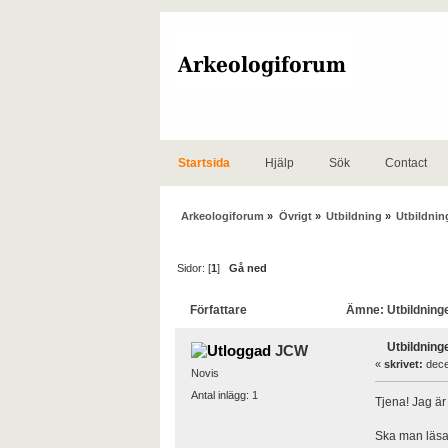
Startsida
Hjälp
Sök
Contact
Arkeologiforum
»
Övrigt
»
Utbildning
»
Utbildni
Sidor: [
1
]
Gå ned
Författare
Ämne: Utbildninge
Utbildning
JCW
«
skrivet:
dece
Novis
Antal inlägg: 1
Tjena! Jag är
Ska man läsa 