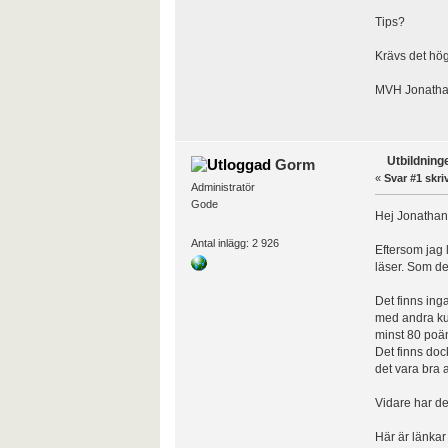
Tips?
Krävs det hö
MVH Jonath
Utbildning
Gorm
«
Svar #1 skri
Administratör
Gode
Hej Jonathan, 
Antal inlägg: 2 926
Eftersom jag 
läser. Som de
Det finns inga
med andra ku
minst 80 poän
Det finns doc
det vara bra 
Vidare har de 
Här är länkar 