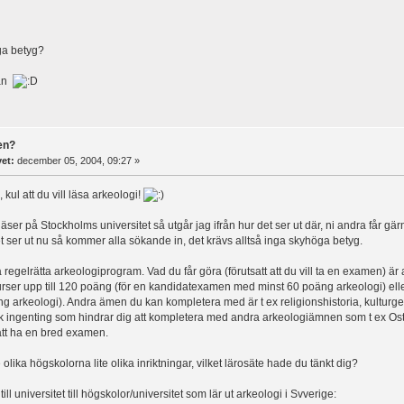
ga betyg?
an
en?
vet:
december 05, 2004, 09:27 »
kul att du vill läsa arkeologi!
läser på Stockholms universitet så utgår jag ifrån hur det ser ut där, ni andra får g
t ser ut nu så kommer alla sökande in, det krävs alltså inga skyhöga betyg.
 regelrätta arkeologiprogram. Vad du får göra (förutsatt att du vill ta en examen) är 
rser upp till 120 poäng (för en kandidatexamen med minst 60 poäng arkeologi) el
g arkeologi). Andra ämen du kan kompletera med är t ex religionshistoria, kulturgeo
k ingenting som hindrar dig att kompletera med andra arkeologiämnen som t ex Ost
att ha en bred examen.
olika högskolorna lite olika inriktningar, vilket lärosäte hade du tänkt dig?
till universitet till högskolor/universitet som lär ut arkeologi i Svverige: