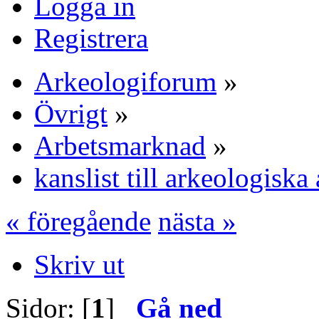
Logga in
Registrera
Arkeologiforum
»
Övrigt
»
Arbetsmarknad
»
kanslist till arkeologis
« föregående
nästa »
Skriv ut
Sidor: [
1
]
Gå ned