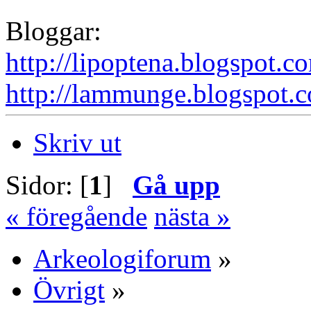
Bloggar:
http://lipoptena.blogspot.c
http://lammunge.blogspot.
Skriv ut
Sidor: [
1
]
Gå upp
« föregående
nästa »
Arkeologiforum
»
Övrigt
»