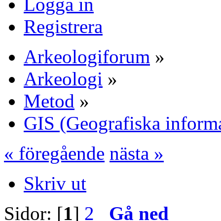
Logga in
Registrera
Arkeologiforum
»
Arkeologi
»
Metod
»
GIS (Geografiska inform
« föregående
nästa »
Skriv ut
Sidor: [
1
]
2
Gå ned