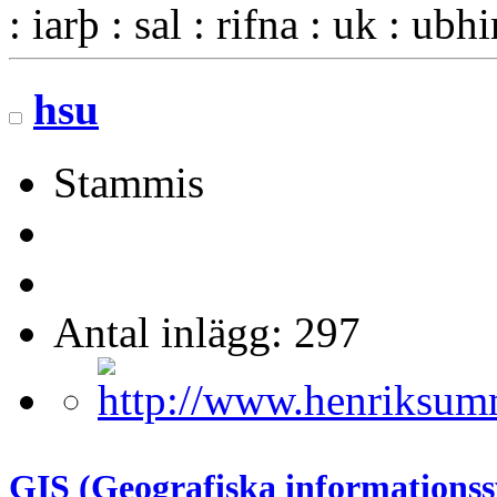
: iarþ : sal : rifna : uk : ubh
hsu
Stammis
Antal inlägg: 297
GIS (Geografiska informations