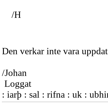
/H
Den verkar inte vara uppdat
/Johan
Loggat
: iarþ : sal : rifna : uk : ubh