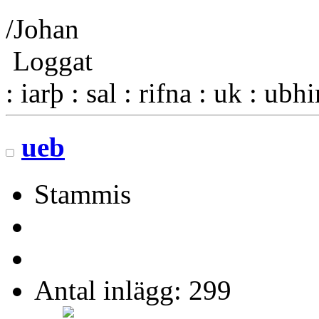
/Johan
Loggat
: iarþ : sal : rifna : uk : ubh
ueb
Stammis
Antal inlägg: 299