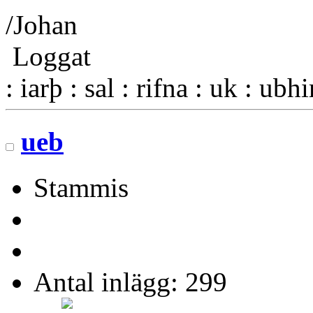
/Johan
Loggat
: iarþ : sal : rifna : uk : ubh
ueb
Stammis
Antal inlägg: 299