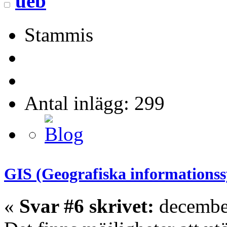
ueb
Stammis
Antal inlägg: 299
GIS (Geografiska informations
«
Svar #6 skrivet:
december