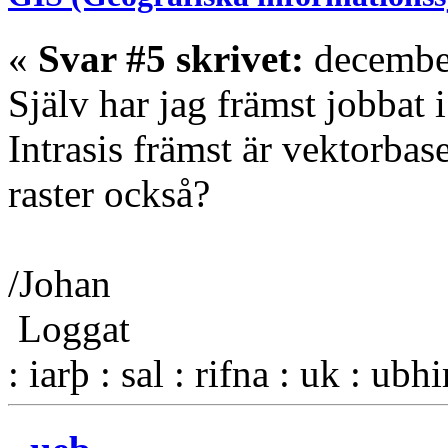
«
Svar #5 skrivet:
december
Själv har jag främst jobbat i
Intrasis främst är vektorbase
raster också?
/Johan
Loggat
: iarþ : sal : rifna : uk : ubh