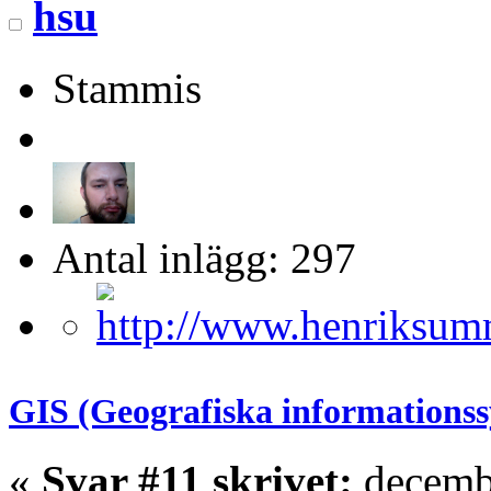
hsu
Stammis
Antal inlägg: 297
GIS (Geografiska informations
«
Svar #11 skrivet:
decembe