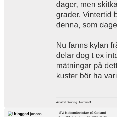
dager, men skitkal
grader. Vintertid
denna, som dagen
Nu fanns kylan fr
delar dog t ex in
mätningar på dett
kuster bör ha vari
Amatör! Skåning i Norrland!
SV: Istidsmänniskor på Gotland
jancro