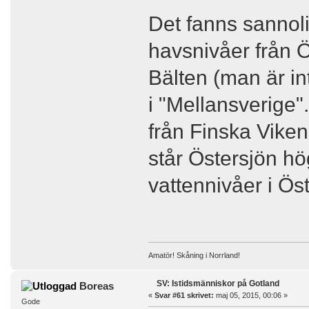
Det fanns sannoli
havsnivåer från 
Bälten (man är in
i "Mellansverige"
från Finska Viken
står Östersjön h
vattennivåer i Ös
Amatör! Skåning i Norrland!
SV: Istidsmänniskor på Gotland
Boreas
«
Svar #61 skrivet:
maj 05, 2015, 00:06 »
Gode