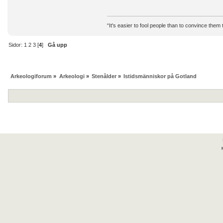
“It's easier to fool people than to convince them
Sidor:
1
2
3
[
4
]
Gå upp
Arkeologiforum
»
Arkeologi
»
Stenålder
»
Istidsmänniskor på Gotland