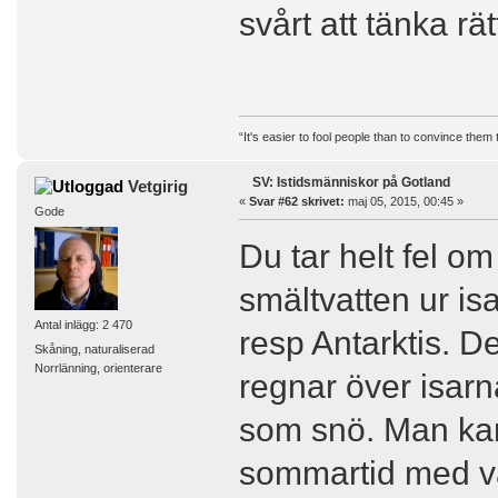
svårt att tänka rät
“It's easier to fool people than to convince them
SV: Istidsmänniskor på Gotland
Vetgirig
«
Svar #62 skrivet:
maj 05, 2015, 00:45 »
Gode
Du tar helt fel om
smältvatten ur is
Antal inlägg: 2 470
resp Antarktis. 
Skåning, naturaliserad
Norrlänning, orienterare
regnar över isarn
som snö. Man kan
sommartid med vå