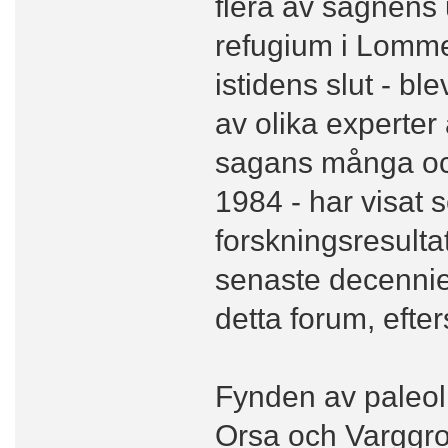
flera av sägnens 
refugium i Lomme
istidens slut - b
av olika experter 
sagans många och 
1984 - har visat
forskningsresul
senaste decennier
detta forum, efte
Fynden av paleoli
Orsa och Varggro