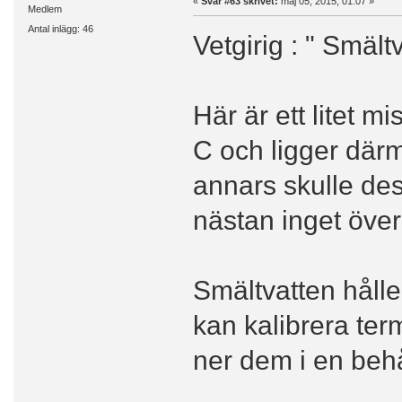
«
Svar #63 skrivet:
maj 05, 2015, 01:07 »
Medlem
Antal inlägg: 46
Vetgirig : " Smält
Här är ett litet m
C och ligger därme
annars skulle des
nästan inget över
Smältvatten hålle
kan kalibrera te
ner dem i en behå