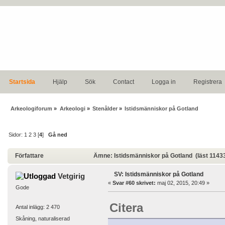
Startsida
Hjälp
Sök
Contact
Logga in
Registrera
Arkeologiforum
»
Arkeologi
»
Stenålder
»
Istidsmänniskor på Gotland
Sidor:
1
2
3
[
4
]
Gå ned
Författare
Ämne: Istidsmänniskor på Gotland (läst 1143
SV: Istidsmänniskor på Gotland
Vetgirig
«
Svar #60 skrivet:
maj 02, 2015, 20:49 »
Gode
Citera
Antal inlägg: 2 470
Skåning, naturaliserad