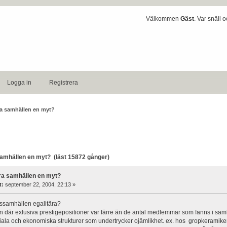
Välkommen
Gäst
. Var snäll 
Logga in
Registrera
ra samhällen en myt?
amhällen en myt? (läst 15872 gånger)
ära samhällen en myt?
t:
september 22, 2004, 22:13 »
rssamhällen egalitära?
 där exlusiva prestigepositioner var färre än de antal medlemmar som fanns i samh
iala och ekonomiska strukturer som undertrycker ojämlikhet. ex. hos gropkeramikerna, 