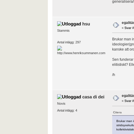
generalisera/
egalit
hsu
«
Svar #
Stammis
Brukar man in
Antal inlägg: 297
ideologier(gr
kanske att ord
Sen funderar j
elitistiskt? E
/h
egalit
casa di dei
«
Svar #
Novis
Antal inlägg: 4
Citera
Brukar man in
stridsyxekult
kollektivistis