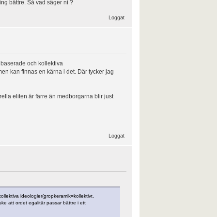
ing bättre. Så vad säger ni ?
Loggat
idbaserade och kollektiva
men kan finnas en kärna i det. Där tycker jag
ella eliten är färre än medborgarna blir just
Loggat
ollektiva ideologier(gropkeramik=kollektivt,
e att ordet egalitär passar bättre i ett