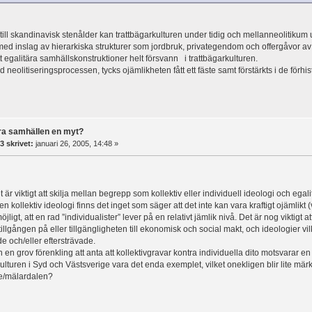
till skandinavisk stenålder kan trattbägarkulturen under tidig och mellanneolitikum 
ed inslag av hierarkiska strukturer som jordbruk, privategendom och offergåvor av
tt egalitära samhällskonstruktioner helt försvann i trattbägarkulturen.
 neolitiseringsprocessen, tycks ojämlikheten fått ett fäste samt förstärkts i de förh
ära samhällen en myt?
3 skrivet:
januari 26, 2005, 14:48 »
et är viktigt att skilja mellan begrepp som kollektiv eller individuell ideologi och ega
en kollektiv ideologi finns det inget som säger att det inte kan vara kraftigt ojämli
möjligt, att en rad ”individualister” lever på en relativt jämlik nivå. Det är nog viktigt 
tillgången på eller tillgängligheten till ekonomisk och social makt, och ideologier vilka
e och/eller eftersträvade.
n en grov förenkling att anta att kollektivgravar kontra individuella dito motsvarar en
turen i Syd och Västsverige vara det enda exemplet, vilket onekligen blir lite märklig
e/mälardalen?