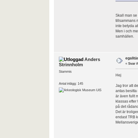
Skall man se 
tillsammans m
inte betyda a
Men i och med
samhällen.
egalit
Anders
«
Svar #
Strinnholm
Stammis
Hej
Antal inlägg: 145
Jag tror att d
antas besitta 
är även fullt 
klassas efter 
på det rådand
Det är trolige
endast TRB kul
Mellansverig