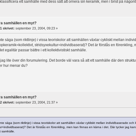
klassificera ett samhälle med dess sätt att ornera sin keramik, men i brist på någont
ära samhällen en myt?
1 skrivet:
september 23, 2004, 09:23 »
te säga (som riktlinje) i vissa teoriskolor att samhällen växlar cykliskt mellan indiv
opkeramik=kollektivt, stridsyxekultur=individbaserat)? Det är förstås en förenkling, 
et egalitär passar bättre i ett kollektivistiskt samhälle.
ag lite över din forumulering. Det borde väl vara så att ett samhälle där den struktur
ller hur menar du?
ära samhällen en myt?
2 skrivet:
september 23, 2004, 21:37 »
te säga (som riktlinje) i vissa teoriskolor att samhällen växlar cykliskt mellan individbaserade och k
ur=individbaserat)? Det är förstås en förenkling, men kan finnas en kärna i det. Där tycker jag kansk
kt samhälle.