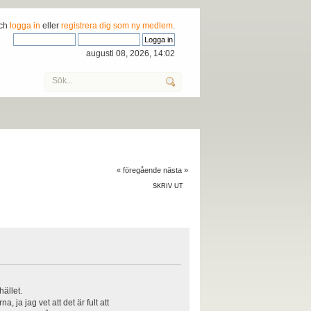
och
logga in
eller
registrera dig som ny medlem
.
augusti 08, 2026, 14:02
« föregående
nästa »
SKRIV UT
ället.
ja jag vet att det är fult att