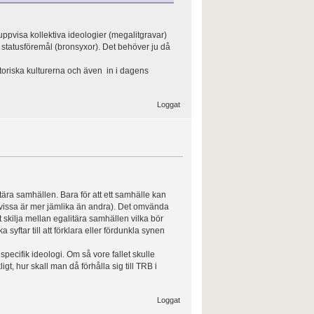
uppvisa kollektiva ideologier (megalitgravar)
 statusföremål (bronsyxor). Det behöver ju då
istoriska kulturerna och även in i dagens
Loggat
litära samhällen. Bara för att ett samhälle kan
kt (vissa är mer jämlika än andra). Det omvända
att skilja mellan egalitära samhällen vilka bör
 syftar till att förklara eller fördunkla synen
 specifik ideologi. Om så vore fallet skulle
t, hur skall man då förhålla sig till TRB i
Loggat