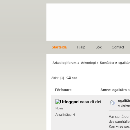
Startsida
Hjälp
Sök
Contact
Arkeologiforum
»
Arkeologi
»
Stenålder
»
egalitä
Sidor: [
1
]
Gå ned
Författare
Ämne: egalitära s
egalit
casa di dei
«
skrive
Novis
Antal inlägg: 4
Var stenålde
dvs samhällen
Kan vi se soc