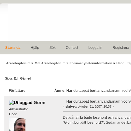
Startsida
Hjälp
Sök
Contact
Logga in
Registrera
Arkeologiforum
»
Om Arkeologiforum
»
Forumsnyheter/information
»
Har du t
Sidor: [
1
]
Gå ned
Författare
Ämne: Har du tappat bort användarnamn och/e
Har du tappat bort användarnamn och/e
Gorm
«
skrivet:
oktober 31, 2007, 20:37 »
Administratör
Gode
Det går att få både lösenord och användarna
"Glömt bort ditt lösenord?". Sedan är det b