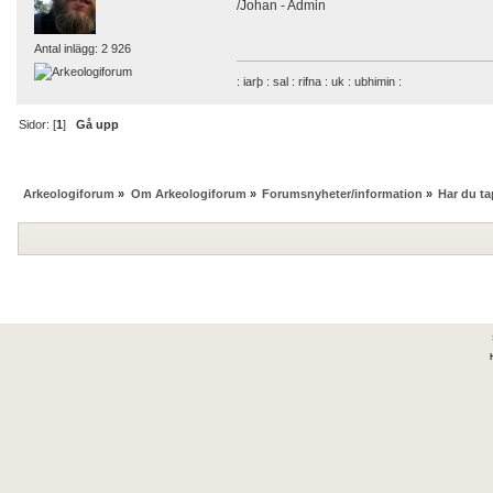
/Johan - Admin
Antal inlägg: 2 926
: iarþ : sal : rifna : uk : ubhimin :
Sidor: [
1
]
Gå upp
Arkeologiforum
»
Om Arkeologiforum
»
Forumsnyheter/information
»
Har du t