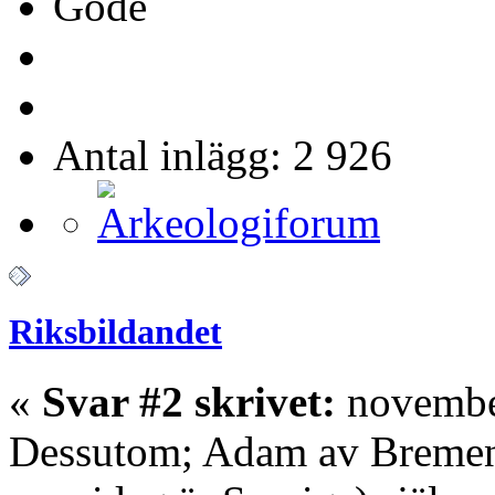
Gode
Antal inlägg: 2 926
Riksbildandet
«
Svar #2 skrivet:
november
Dessutom; Adam av Bremen b