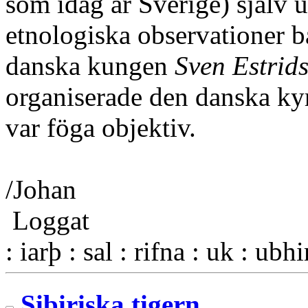
som idag är Sverige) själv 
etnologiska observationer ba
danska kungen
Sven Estrid
organiserade den danska kyr
var föga objektiv.
/Johan
Loggat
: iarþ : sal : rifna : uk : ubh
Sibiriska tigern