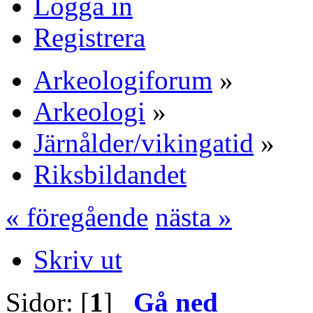
Logga in
Registrera
Arkeologiforum
»
Arkeologi
»
Järnålder/vikingatid
»
Riksbildandet
« föregående
nästa »
Skriv ut
Sidor: [
1
]
Gå ned