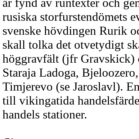
är fynd av runtexter och ge
rusiska storfurstendömets e
svenske hövdingen Rurik o
skall tolka det otvetydigt s
höggravfält (jfr Gravskick) 
Staraja Ladoga, Bjeloozer
Timjerevo (se Jaroslavl). En
till vikingatida handelsfärd
handels stationer.