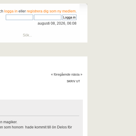
och
logga in
eller
registrera dig som ny medlem
.
augusti 08, 2026, 06:08
« föregående
nästa »
SKRIV UT
en magiker.
mn som honom hade kommit till ön Delos för