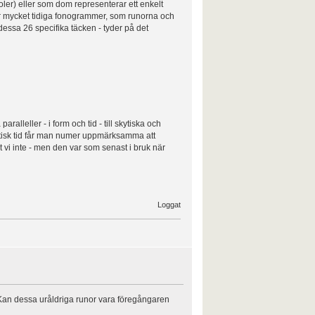
er) eller som dom representerar ett enkelt
här mycket tidiga fonogrammer, som runorna och
essa 26 specifika täcken - tyder på det
alleller - i form och tid - till skytiska och
olitisk tid får man numer uppmärksamma att
 vi inte - men den var som senast i bruk när
Loggat
 Kan dessa uråldriga runor vara föregångaren