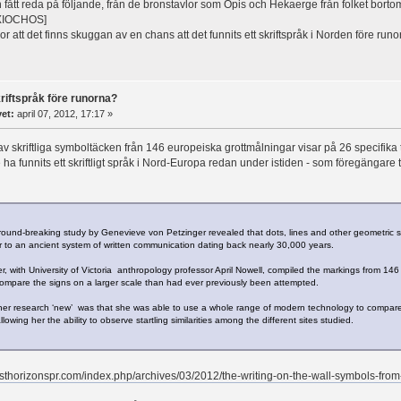
fått reda på följande, från de bronstavlor som Opis och Hekaerge från folket borto
XIOCHOS]
r att det finns skuggan av en chans att det funnits ett skriftspråk i Norden före run
riftspråk före runorna?
vet:
april 07, 2012, 17:17 »
av skriftliga symboltäcken från 146 europeiska grottmålningar visar på 26 specifika 
a funnits ett skriftligt språk i Nord-Europa redan under istiden - som föregängare ti
round-breaking study by Genevieve von Petzinger revealed that dots, lines and other geometric 
r to an ancient system of written communication dating back nearly 30,000 years.
, with University of Victoria anthropology professor April Nowell, compiled the markings from 146 d
compare the signs on a larger scale than had ever previously been attempted.
r research ‘new’ was that she was able to use a whole range of modern technology to compare i
lowing her the ability to observe startling similarities among the different sites studied.
sthorizonspr.com/index.php/archives/03/2012/the-writing-on-the-wall-symbols-from-