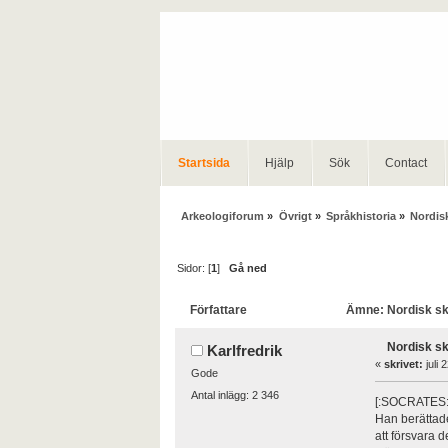
Startsida
Hjälp
Sök
Contact
Arkeologiforum
»
Övrigt
»
Språkhistoria
»
Nordisk
Sidor: [
1
]
Gå ned
Författare
Ämne: Nordisk skr
Nordisk sk
Karlfredrik
«
skrivet:
juli 
Gode
Antal inlägg: 2 346
[:SOCRATES: Vi
Han berättad
att försvara 