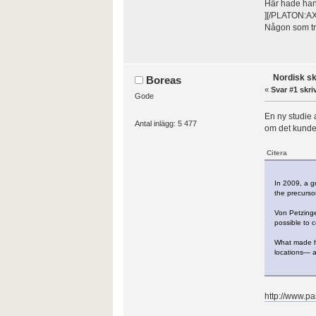
Här hade han 
][/PLATON:A
Någon som tro
Nordisk sk
Boreas
«
Svar #1 skri
Gode
En ny studie 
Antal inlägg: 5 477
om det kunde h
Citera
In 2009, a g
the precurso
Von Petzinger
possible to 
What made he
locations— al
http://www.pa