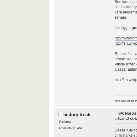
Sen kan man j
sätt av ideog
våra moderna 
senare.
I tid ligger 
http://www.om
http://en.wi
Runskriften va
etruskiska ru
Vinca-sriften
Caesar anländ
http://en.wik
“It's easier to
SV: Nordis
history freak
«
Svar #2 skri
Stammis
Antal inlägg: 482
Dessa K-runor
till futharken 