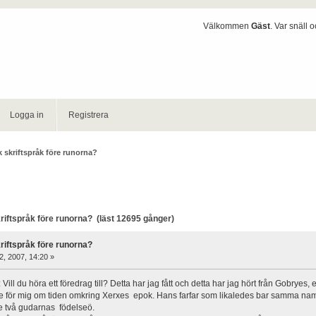
Välkommen
Gäst
. Var snäll 
Logga in
Registrera
 skriftspråk före runorna?
iftspråk före runorna? (läst 12695 gånger)
riftspråk före runorna?
22, 2007, 14:20 »
ll du höra ett föredrag till? Detta har jag fått och detta har jag hört från Gobryes, 
e för mig om tiden omkring Xerxes epok. Hans farfar som likaledes bar samma na
de två gudarnas födelseö.