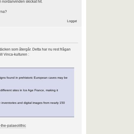
m nordanvinden skickat hit.
orna?
Loggat
täcken som återgår. Detta har nu rest frågan
ll Vinca-kulturen :
signs found in prehistoric European caves may be
ifferent sites in Ice Age France, making it
nventories and digital images from nearly 150
the-palaeolithic