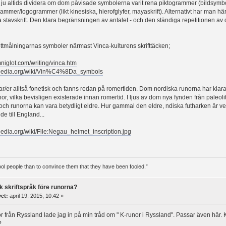
u altids dividera om dom påvisade symbolerna varit rena piktogrammer (bildsymbol
rammer/logogrammer (likt kinesiska, hierofglyfer, mayaskrift). Alternativt har man 
stavskrift. Den klara begränsningen av antalet - och den ständiga repetitionen av d
grottmålningarnas symboler närmast Vinca-kulturens skrifttäcken;
niglot.com/writing/vinca.htm
kipedia.org/wiki/Vin%C4%8Da_symbols
r/er alltså fonetisk och fanns redan på romertiden. Dom nordiska runorna har klara par
nor, vilka bevisligen existerade innan romertid. I ljus av dom nya fynden från pale
 och runorna kan vara betydligt eldre. Hur gammal den eldre, ndiska futharken är vet
e till England...
ipedia.org/wiki/File:Negau_helmet_inscription.jpg
 fool people than to convince them that they have been fooled.”
k skriftspråk före runorna?
vet:
april 19, 2015, 10:42 »
 från Ryssland lade jag in på min tråd om " K-runor i Ryssland". Passar även här.
?