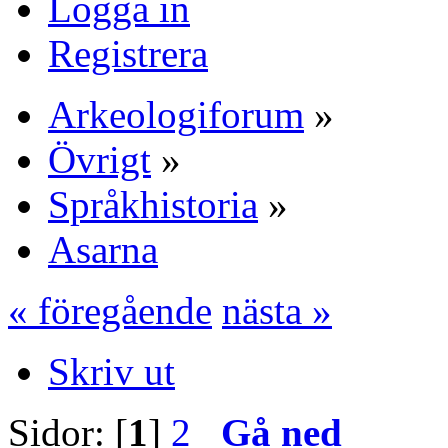
Logga in
Registrera
Arkeologiforum
»
Övrigt
»
Språkhistoria
»
Asarna
« föregående
nästa »
Skriv ut
Sidor: [
1
]
2
Gå ned