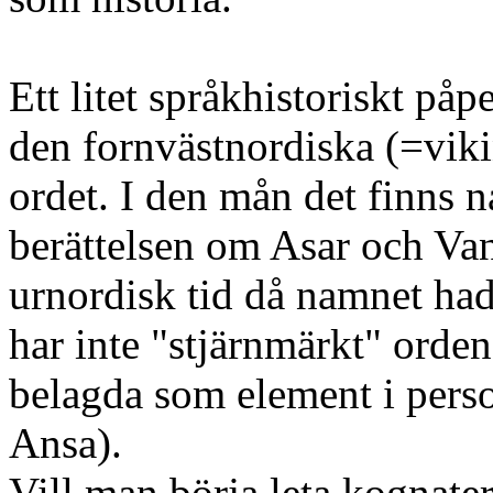
Ett litet språkhistoriskt på
den fornvästnordiska (=viki
ordet. I den mån det finns
berättelsen om Asar och Vane
urnordisk tid då namnet ha
har inte "stjärnmärkt" orde
belagda som element i per
Ansa).
Vill man börja leta kognater