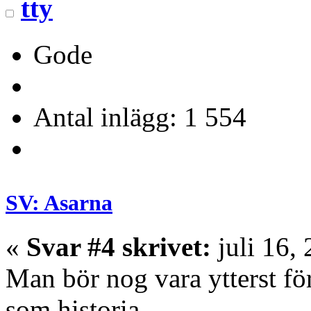
tty
Gode
Antal inlägg: 1 554
SV: Asarna
«
Svar #4 skrivet:
juli 16,
Man bör nog vara ytterst fö
som historia.