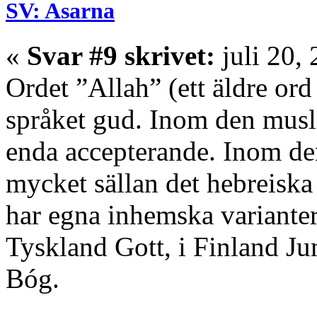
SV: Asarna
«
Svar #9 skrivet:
juli 20,
Ordet ”Allah” (ett äldre ord
språket gud. Inom den musli
enda accepterande. Inom den
mycket sällan det hebreiska
har egna inhemska variante
Tyskland Gott, i Finland Ju
Bóg.