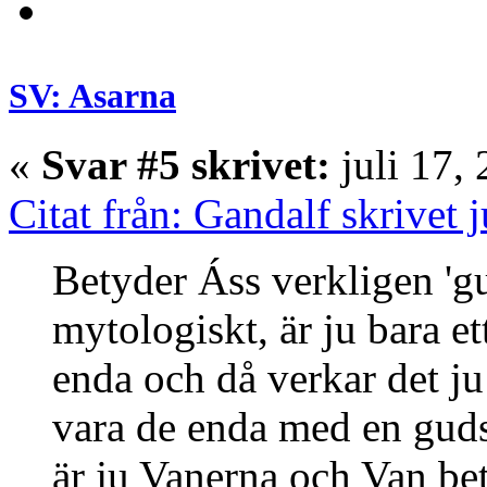
SV: Asarna
«
Svar #5 skrivet:
juli 17,
Citat från: Gandalf skrivet 
Betyder Áss verkligen 'gu
mytologiskt, är ju bara e
enda och då verkar det ju 
vara de enda med en guds
är ju Vanerna och Van bet