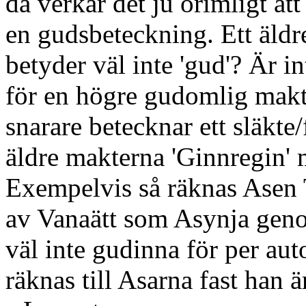
då verkar det ju orimligt at
en gudsbeteckning. Ett äldr
betyder väl inte 'gud'? Är i
för en högre gudomlig makt (
snarare betecknar ett släkte/
äldre makterna 'Ginnregin' 
Exempelvis så räknas Asen 
av Vanaätt som Asynja genom
väl inte gudinna för per au
räknas till Asarna fast han 