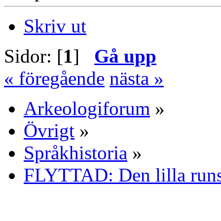
Skriv ut
Sidor: [
1
]
Gå upp
« föregående
nästa »
Arkeologiforum
»
Övrigt
»
Språkhistoria
»
FLYTTAD: Den lilla runs