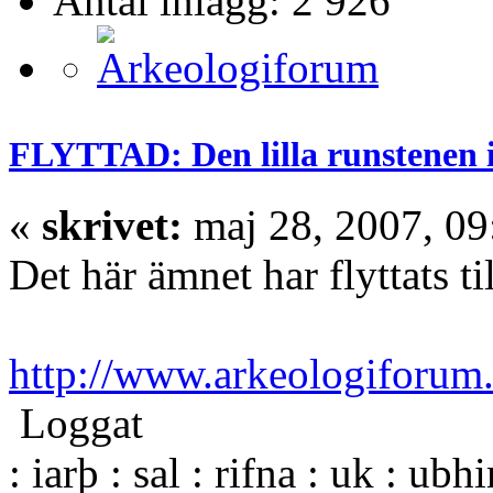
Antal inlägg: 2 926
FLYTTAD: Den lilla runstenen 
«
skrivet:
maj 28, 2007, 09
Det här ämnet har flyttats ti
http://www.arkeologiforum
Loggat
: iarþ : sal : rifna : uk : ubh