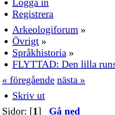
Logga in
Registrera
Arkeologiforum
»
Övrigt
»
Språkhistoria
»
FLYTTAD: Den lilla runs
« föregående
nästa »
Skriv ut
Sidor: [
1
]
Gå ned