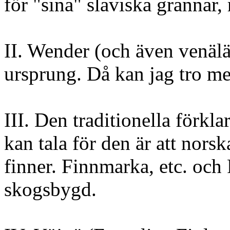
för "sina" slaviska grannar,
II. Wender (och även venäläi
ursprung. Då kan jag tro mer
III. Den traditionella förkl
kan tala för den är att nors
finner. Finnmarka, etc. oc
skogsbygd.