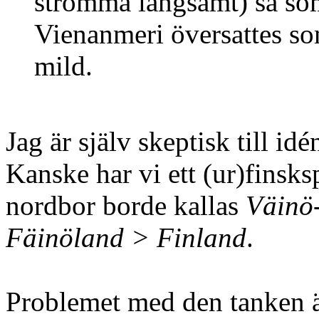
strömma långsamt) så so
Vienanmeri översattes so
mild.
Jag är själv skeptisk till id
Kanske har vi ett (ur)finsk
nordbor borde kallas
Väinö
Fäinöland > Finland
.
Problemet med den tanken är