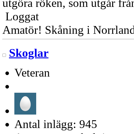
utgöra röken, som utgår frå
Loggat
Amatör! Skåning i Norrlan
Skoglar
Veteran
Antal inlägg: 945