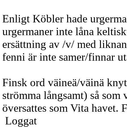
Enligt Köbler hade
ur
germa
urgermaner inte låna keltis
ersättning av /v/ med liknan
fenni är inte samer/finnar u
Finsk ord väineä/väinä knytit
strömma långsamt) så som 
översattes som Vita havet. F
Loggat