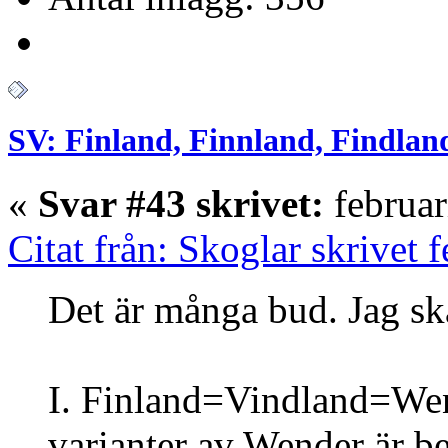
SV: Finland, Finnland, Findlan
«
Svar #43 skrivet:
februar
Citat från: Skoglar skrivet 
Det är många bud. Jag sk
I. Finland=Vindland=Wend
varianter av Wender är b