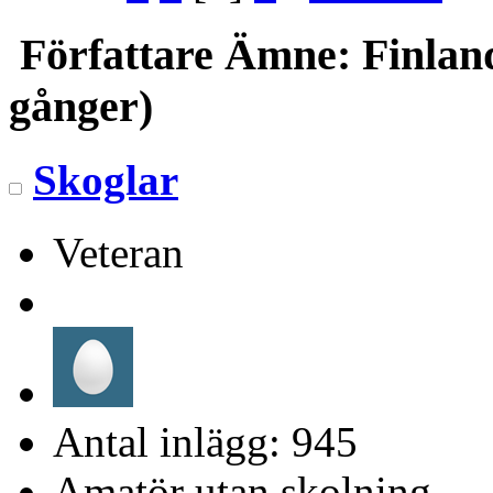
Författare
Ämne: Finland
gånger)
Skoglar
Veteran
Antal inlägg: 945
Amatör utan skolning