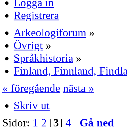
Logga in
Registrera
Arkeologiforum
»
Övrigt
»
Språkhistoria
»
Finland, Finnland, Findl
« föregående
nästa »
Skriv ut
Sidor:
1
2
[
3
]
4
Gå ned