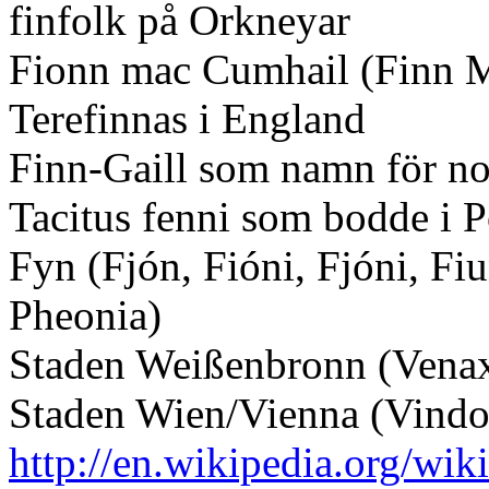
finfolk på Orkneyar
Fionn mac Cumhail (Finn M
Terefinnas i England
Finn-Gaill som namn för nor
Tacitus fenni som bodde i 
Fyn (Fjón, Fióni, Fjóni, F
Pheonia)
Staden Weißenbronn (Ven
Staden Wien/Vienna (Vindo
http://en.wikipedia.org/wi