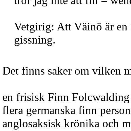
tror jag inte att fin = wen
Vetgirig: Att Väinö är en 
gissning.
Det finns saker om vilken m
en frisisk Finn Folcwalding
flera germanska finn person
anglosaksisk krönika och m