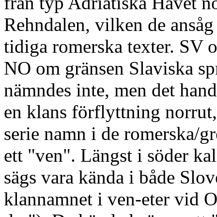
från typ Adriatiska Havet n
Rehndalen, vilken de ansåg 
tidiga romerska texter. SV 
NO om gränsen Slaviska spr
nämndes inte, men det handl
en klans förflyttning norrut
serie namn i de romerska/gr
ett "ven". Längst i söder k
sägs vara kända i både Slov
klannamnet i ven-eter vid