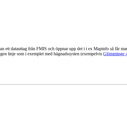
an ett datauttag från FMIS och öppnar upp det i t ex Mapinfo så får ma
egen linje som i exemplet med hägnadssysten (exempelvis
Glömminge 