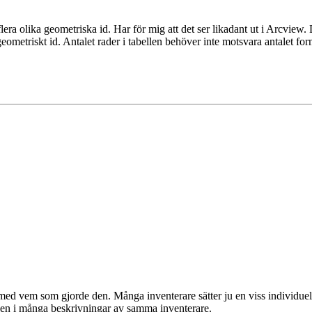
olika geometriska id. Har för mig att det ser likadant ut i Arcview. D
geometriskt id. Antalet rader i tabellen behöver inte motsvara antalet 
 med vem som gjorde den. Många inventerare sätter ju en viss individuel
igen i många beskrivningar av samma inventerare.