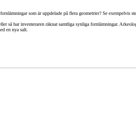
et fornlämningar som är uppdelade på flera geometrier? Se exempelvis st
 eller så har inventeraren räknat samtliga synliga fornlämningar. Arkeo
med en nya salt.