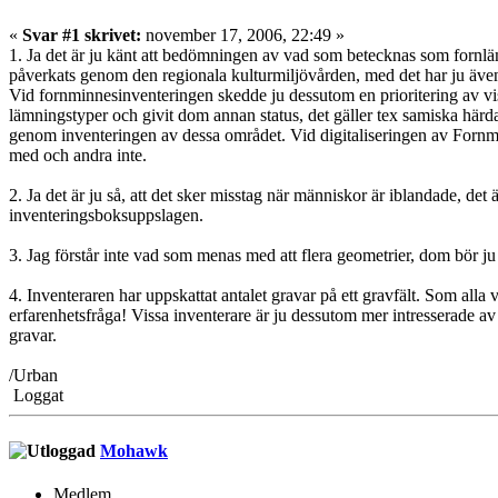
«
Svar #1 skrivet:
november 17, 2006, 22:49 »
1. Ja det är ju känt att bedömningen av vad som betecknas som fornlä
påverkats genom den regionala kulturmiljövården, med det har ju även 
Vid fornminnesinventeringen skedde ju dessutom en prioritering av vis
lämningstyper och givit dom annan status, det gäller tex samiska härd
genom inventeringen av dessa området. Vid digitaliseringen av Fornmi
med och andra inte.
2. Ja det är ju så, att det sker misstag när människor är iblandade, d
inventeringsboksuppslagen.
3. Jag förstår inte vad som menas med att flera geometrier, dom bör 
4. Inventeraren har uppskattat antalet gravar på ett gravfält. Som alla 
erfarenhetsfråga! Vissa inventerare är ju dessutom mer intresserade av v
gravar.
/Urban
Loggat
Mohawk
Medlem