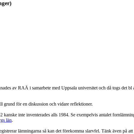
nger)
des av RAÄ i samarbete med Uppsala universitet och då togs det bl a 
ll grund för en diskussion och vidare reflektioner.
02 kanske inte inventerades alls 1984. Se exempelvis antalet fornlämnin
gs län
.
gistrerar lämningarna så kan det förekomma slarvfel. Tänk även på att 