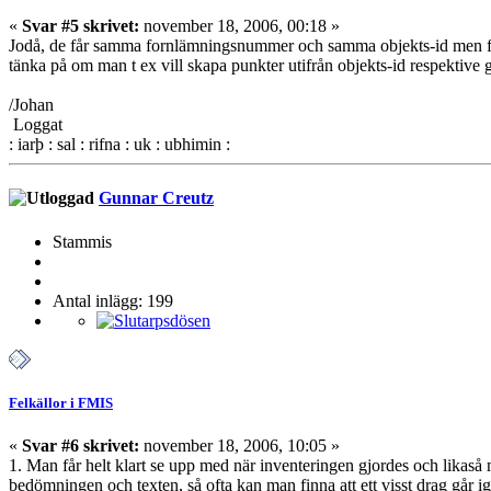
«
Svar #5 skrivet:
november 18, 2006, 00:18 »
Jodå, de får samma fornlämningsnummer och samma objekts-id men flera 
tänka på om man t ex vill skapa punkter utifrån objekts-id respektive 
/Johan
Loggat
: iarþ : sal : rifna : uk : ubhimin :
Gunnar Creutz
Stammis
Antal inlägg: 199
Felkällor i FMIS
«
Svar #6 skrivet:
november 18, 2006, 10:05 »
1. Man får helt klart se upp med när inventeringen gjordes och likaså
bedömningen och texten, så ofta kan man finna att ett visst drag går 