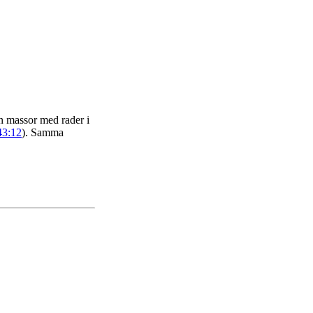
n massor med rader i
43:12
). Samma