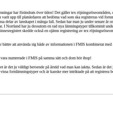
mningar har förändrats över tiden! Det gäller tex röjningsröseområden
varit upp till platsledaren att bedöma vad som ska registreras vid for
sa delar av lanskapet i många fall. Sedan har man ju under senare år o
ar. I Norrland har ju dessutom en rad nya lämningstyper tillkommit unde
nnesregistret skedde också en ojämn registrering av tex röjningsröseo
et är bättre att använda sig både av informationen i FMIS kombinerat me
ju vara numrerade i FMIS på samma sätt och dom hör ihop!
vet är det ju väldigt beroende på årstid vad man kan iaktta. Sedan är det 
issa fornlämningstyper och är kanske mer intriktade på att registrera bop