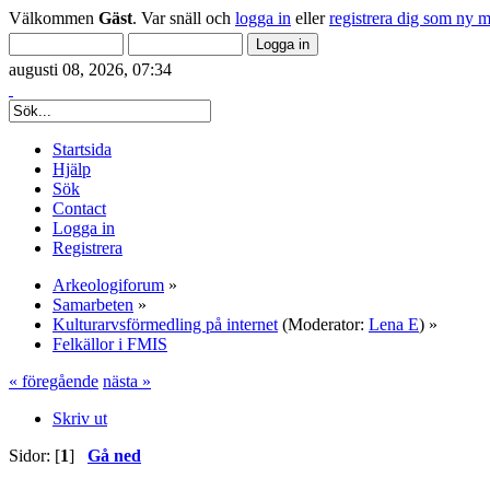
Välkommen
Gäst
. Var snäll och
logga in
eller
registrera dig som ny 
augusti 08, 2026, 07:34
Startsida
Hjälp
Sök
Contact
Logga in
Registrera
Arkeologiforum
»
Samarbeten
»
Kulturarvsförmedling på internet
(Moderator:
Lena E
) »
Felkällor i FMIS
« föregående
nästa »
Skriv ut
Sidor: [
1
]
Gå ned