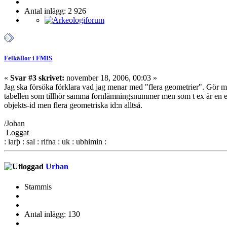
Antal inlägg: 2 926
Felkällor i FMIS
«
Svar #3 skrivet:
november 18, 2006, 00:03 »
Jag ska försöka förklara vad jag menar med "flera geometrier". Gör m
tabellen som tillhör samma fornlämningsnummer men som t ex är en 
objekts-id men flera geometriska id:n alltså.
/Johan
Loggat
: iarþ : sal : rifna : uk : ubhimin :
Urban
Stammis
Antal inlägg: 130