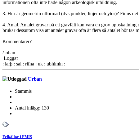
informationen ofta inte hade någon arkeologisk utbildning.
3. Hur är geometrin utformad (dvs punkter, linjer och ytor)? Finns d
4. Antal. Antalet gravar på ett gravfält kan vara en grov uppskattning
brukar dessutom visa att antalet gravar ofta är flera så antalet bör tas 
Kommentarer?
/Johan
Loggat
: iarþ : sal : rifna : uk : ubhimin :
Urban
Stammis
Antal inlägg: 130
Felkällor i FMIS