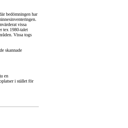
, där bedömningen har
nminnesinventeringen.
mvärderat vissa
r tex 1980-talet
mråden. Vissa togs
d de skannade
ju en
latser i stället för