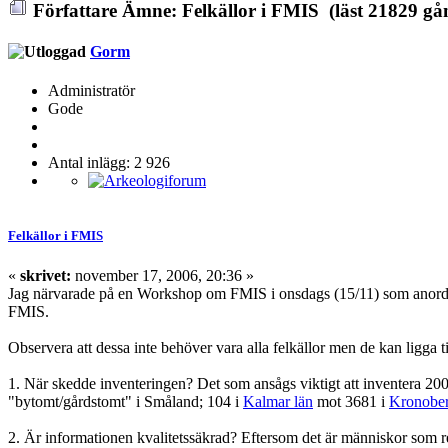
Författare
Ämne: Felkällor i FMIS (läst 21829 gå
Gorm
Administratör
Gode
Antal inlägg: 2 926
Felkällor i FMIS
«
skrivet:
november 17, 2006, 20:36 »
Jag närvarade på en Workshop om FMIS i onsdags (15/11) som anordna
FMIS.
Observera att dessa inte behöver vara alla felkällor men de kan ligga ti
1. När skedde inventeringen? Det som ansågs viktigt att inventera 20
"bytomt/gårdstomt" i Småland; 104 i
Kalmar län
mot 3681 i
Kronober
2. Är informationen kvalitetssäkrad? Eftersom det är människor som re