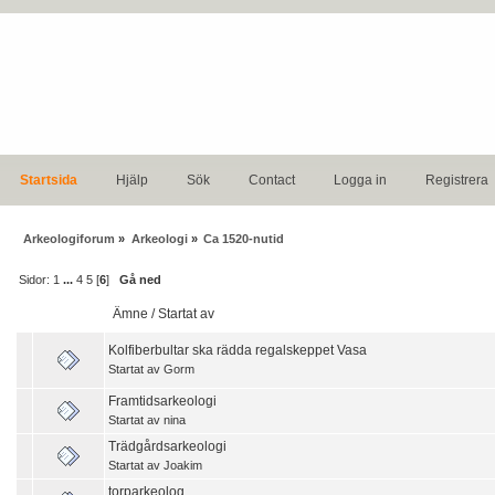
Startsida
Hjälp
Sök
Contact
Logga in
Registrera
Arkeologiforum
»
Arkeologi
»
Ca 1520-nutid
Sidor:
1
...
4
5
[
6
]
Gå ned
Ämne
/
Startat av
Kolfiberbultar ska rädda regalskeppet Vasa
Startat av
Gorm
Framtidsarkeologi
Startat av
nina
Trädgårdsarkeologi
Startat av
Joakim
torparkeolog