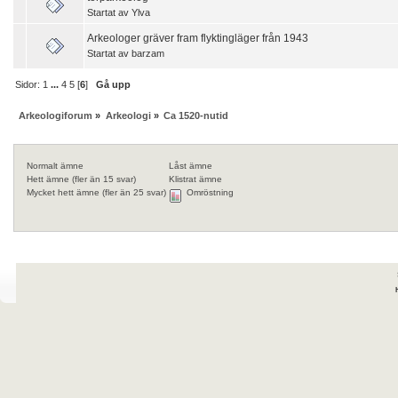
Startat av
Ylva
Arkeologer gräver fram flyktingläger från 1943
Startat av
barzam
Sidor:
1
...
4
5
[
6
]
Gå upp
Arkeologiforum
»
Arkeologi
»
Ca 1520-nutid
Normalt ämne
Låst ämne
Hett ämne (fler än 15 svar)
Klistrat ämne
Mycket hett ämne (fler än 25 svar)
Omröstning