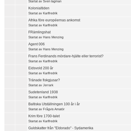
Startat av
Sven lagman
Kolonialtiden
Startat av
Karlfredrik
Afrika före européernas ankomst
Startat av
Karlfredrik
FRämlingshat
Startat av
Hans Menzing
Agent 006
Startat av
Hans Menzing
Frans Ferdinands mördare-hjälte eller terrorist?
Startat av
Karlfredrik
Eidsvold 200 år
Startat av
Karlfredrik
Tränade fiskgjusar?
Startat av
Jerrark
Sudetenland 1938
Startat av
Karlfredrik
Baltiska Utställningen 100 år i år
Startat av
Frågvis Amatör
Krim före 1700-talet
Startat av
Karlfredrik
Guldskatter från "Eldorado" - Sydamerika