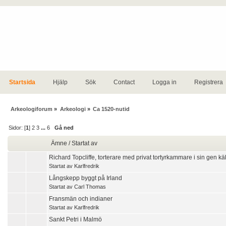
Startsida
Hjälp
Sök
Contact
Logga in
Registrera
Arkeologiforum
»
Arkeologi
»
Ca 1520-nutid
Sidor: [
1
]
2
3
...
6
Gå ned
Ämne
/
Startat av
Richard Topcliffe, torterare med privat tortyrkammare i sin gen kä
Startat av
Karlfredrik
Långskepp byggt på Irland
Startat av
Carl Thomas
Fransmän och indianer
Startat av
Karlfredrik
Sankt Petri i Malmö