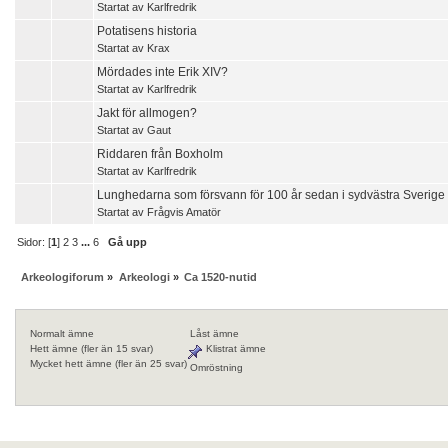
Startat av
Karlfredrik
Potatisens historia
Startat av
Krax
Mördades inte Erik XIV?
Startat av
Karlfredrik
Jakt för allmogen?
Startat av
Gaut
Riddaren från Boxholm
Startat av
Karlfredrik
Lunghedarna som försvann för 100 år sedan i sydvästra Sverige
Startat av
Frågvis Amatör
Sidor: [
1
]
2
3
...
6
Gå upp
Arkeologiforum
»
Arkeologi
»
Ca 1520-nutid
Normalt ämne
Låst ämne
Hett ämne (fler än 15 svar)
Klistrat ämne
Mycket hett ämne (fler än 25 svar)
Omröstning