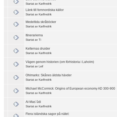
Startat av
Karlfredrik
Länk till fornnordiska källor
Startat av
Karlfredrik
Medeltida skråböcker
Startat av
Karlfredrik
Itinerarierna
Startat av
Ti
Kelternas druider
Startat av
Karlfredrik
Vägen genom historien (om förhistoria i Laholm)
Startat av
Leif
Ohlmarks: Skånes äldsta hävder
Startat av
Karlfredrik
Michael McCormick: Origins of European economy AD 300-900
Startat av
Karlfredrik
Al-Mas´ûdi
Startat av
Karlfredrik
Flera isländska sagor på nätet: