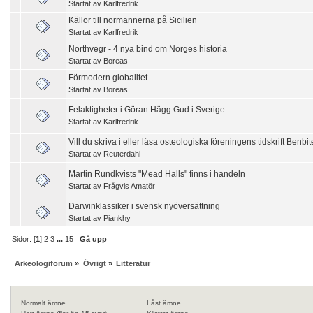
Startat av
Karlfredrik
Källor till normannerna på Sicilien
Startat av
Karlfredrik
Northvegr - 4 nya bind om Norges historia
Startat av
Boreas
Förmodern globalitet
Startat av
Boreas
Felaktigheter i Göran Hägg:Gud i Sverige
Startat av
Karlfredrik
Vill du skriva i eller läsa osteologiska föreningens tidskrift Benbit
Startat av
Reuterdahl
Martin Rundkvists "Mead Halls" finns i handeln
Startat av
Frågvis Amatör
Darwinklassiker i svensk nyöversättning
Startat av
Piankhy
Sidor: [
1
]
2
3
...
15
Gå upp
Arkeologiforum
»
Övrigt
»
Litteratur
Normalt ämne
Låst ämne