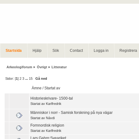
Startsida
Hjälp
Sök
Contact
Logga in
Registrera
Arkeologiforum
»
Övrigt
»
Litteratur
Sidor: [
1
]
2
3
...
15
Gå ned
Ämne
/
Startat av
Historieskrivare- 1500-tal
Startat av
Karlfredrik
Människor i norr - Samisk forskning på nya vägar
Startat av
Návdi
Fornnordisk religion
Startat av
Karlfredrik
Lars Gahrn:Sveariket