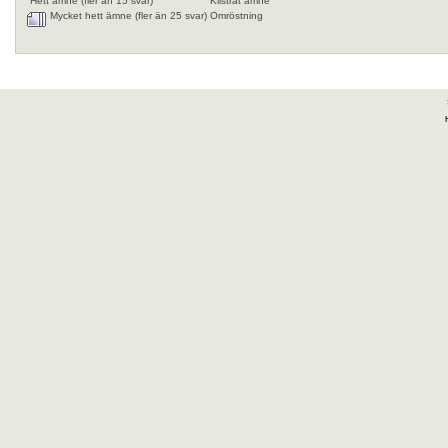
Hett ämne (fler än 15 svar)
Klistrat ämne
Mycket hett ämne (fler än 25 svar)
Omröstning