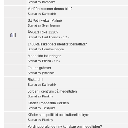
Startat av
Bornholm
Varifrån kommer denna bild?
Startat av
Karlfredrik
S:t Petri kyrka i Malmö
Startat av
Sven lagman
ÄVGL:s Rike 1220?
Startat av
Carl Thomas
«
1
2
»
1400-talsskeppets identitet bekräftad?
Startat av
Herulhövdingen
Medeltida tatueringar
Startat av
Erland
«
1
2
»
Faluns gränser
Startat av
johannes
Rickard III
Startat av
Karlfredrik
Jorden i centrum på medeltiden
Startat av
Piankhy
Kläder i medeltida Persien
Startat av
Tidshjulet
Kläder som politiskt och kulturellt uttryck
Startat av
Piankhy
Vordingborgfyndet- ny kunskap om medeltiden?