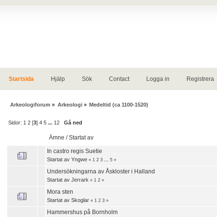
Startsida
Hjälp
Sök
Contact
Logga in
Registrera
Arkeologiforum
»
Arkeologi
»
Medeltid (ca 1100-1520)
Sidor:
1
2
[
3
]
4
5
...
12
Gå ned
Ämne
/
Startat av
In castro regis Suetie
Startat av
Yngwe
«
1
2
3
...
5
»
Undersökningarna av Åskloster i Halland
Startat av
Jerrark
«
1
2
»
Mora sten
Startat av
Skoglar
«
1
2
3
»
Hammershus på Bornholm