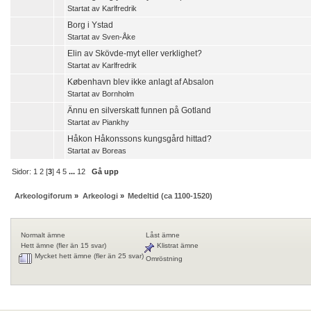
Startat av
Karlfredrik
Borg i Ystad
Startat av
Sven-Åke
Elin av Skövde-myt eller verklighet?
Startat av
Karlfredrik
København blev ikke anlagt af Absalon
Startat av
Bornholm
Ännu en silverskatt funnen på Gotland
Startat av
Piankhy
Håkon Håkonssons kungsgård hittad?
Startat av
Boreas
Sidor:
1
2
[
3
]
4
5
...
12
Gå upp
Arkeologiforum
»
Arkeologi
»
Medeltid (ca 1100-1520)
Normalt ämne
Låst ämne
Hett ämne (fler än 15 svar)
Klistrat ämne
Mycket hett ämne (fler än 25 svar)
Omröstning