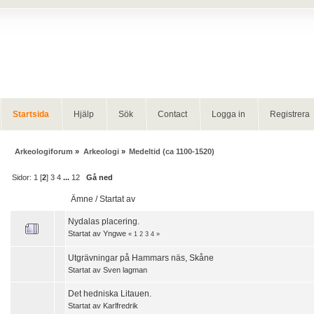
Startsida
Hjälp
Sök
Contact
Logga in
Registrera
Arkeologiforum
»
Arkeologi
»
Medeltid (ca 1100-1520)
Sidor:
1
[
2
]
3
4
...
12
Gå ned
Ämne
/
Startat av
Nydalas placering.
Startat av
Yngwe
«
1
2
3
4
»
Utgrävningar på Hammars näs, Skåne
Startat av
Sven lagman
Det hedniska Litauen.
Startat av
Karlfredrik