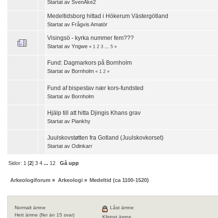
Startat av
SvenÅke2
Medeltidsborg hittad i Hökerum Västergötland
Startat av
Frågvis Amatör
Visingsö - kyrka nummer fem???
Startat av
Yngwe
«
1
2
3
...
5
»
Fund: Dagmarkors på Bornholm
Startat av
Bornholm
«
1
2
»
Fund af bispestav nær kors-fundsted
Startat av
Bornholm
Hjälp till att hitta Djingis Khans grav
Startat av
Piankhy
Juulskovstøtten fra Gotland (Juulskovkorset)
Startat av
Odinkarr
Sidor:
1
[
2
]
3
4
...
12
Gå upp
Arkeologiforum
»
Arkeologi
»
Medeltid (ca 1100-1520)
Normalt ämne
Låst ämne
Hett ämne (fler än 15 svar)
Klistrat ämne