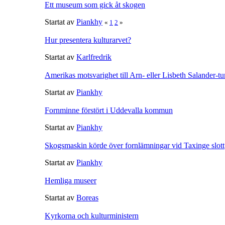
Ett museum som gick åt skogen
Startat av
Piankhy
«
1
2
»
Hur presentera kulturarvet?
Startat av
Karlfredrik
Amerikas motsvarighet till Arn- eller Lisbeth Salander-t
Startat av
Piankhy
Fornminne förstört i Uddevalla kommun
Startat av
Piankhy
Skogsmaskin körde över fornlämningar vid Taxinge slott
Startat av
Piankhy
Hemliga museer
Startat av
Boreas
Kyrkorna och kulturministern