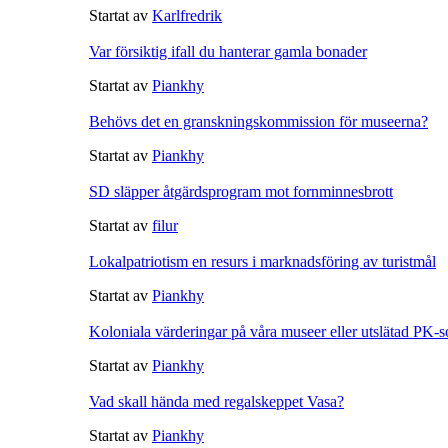
Startat av
Karlfredrik
Var försiktig ifall du hanterar gamla bonader
Startat av
Piankhy
Behövs det en granskningskommission för museerna?
Startat av
Piankhy
SD släpper åtgärdsprogram mot fornminnesbrott
Startat av
filur
Lokalpatriotism en resurs i marknadsföring av turistmål
Startat av
Piankhy
Koloniala värderingar på våra museer eller utslätad PK-
Startat av
Piankhy
Vad skall hända med regalskeppet Vasa?
Startat av
Piankhy