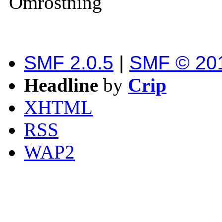
Omröstning
SMF 2.0.5
|
SMF © 20
Headline
by
Crip
XHTML
RSS
WAP2