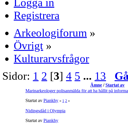
Logga in
Registrera
Arkeologiforum
»
Övrigt
»
Kulturarvsfrågor
Sidor:
1
2
[
3
]
4
5
...
13
Gå
Ämne
/
Startat av
Marinarkeologer polisanmälda för att ha hållit på informa
Startat av
Piankhy
«
1
2
»
Nidingsdåd i Olympia
Startat av
Piankhy