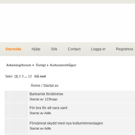
Startsida
Hjälp
Sök
Contact
Logga in
Registrera
Arkeologiforum
»
Övrigt
»
Kulturarvsfrågor
Sidor: [
1
]
2
3
...
13
Gå ned
Ämne
/
Startat av
Barbarisk förstörelse
Startat av
123hopp
För bra för att vara sant
Startat av
Adils
Försämrat skydd med nya kulturminneslagen
Startat av
Adils