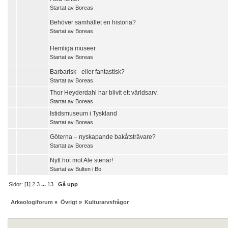
Startat av
Boreas
Behöver samhället en historia?
Startat av
Boreas
Hemliga museer
Startat av
Boreas
Barbarisk - eller fantastisk?
Startat av
Boreas
Thor Heyderdahl har blivit ett världsarv.
Startat av
Boreas
Istidsmuseum i Tyskland
Startat av
Boreas
Göterna – nyskapande bakåtsträvare?
Startat av
Boreas
Nytt hot mot Ale stenar!
Startat av
Bulten i Bo
Sidor: [
1
]
2
3
...
13
Gå upp
Arkeologiforum
»
Övrigt
»
Kulturarvsfrågor