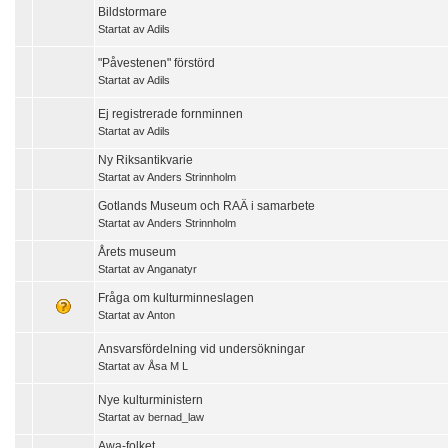
Bildstormare
Startat av
Adils
"Påvestenen" förstörd
Startat av
Adils
Ej registrerade fornminnen
Startat av
Adils
Ny Riksantikvarie
Startat av
Anders Strinnholm
Gotlands Museum och RAÄ i samarbete
Startat av
Anders Strinnholm
Årets museum
Startat av
Anganatyr
Fråga om kulturminneslagen
Startat av
Anton
Ansvarsfördelning vid undersökningar
Startat av
Åsa M L
Nye kulturministern
Startat av
bernad_law
Awa-folket