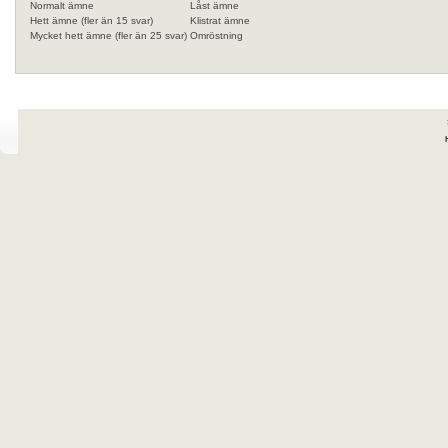
Normalt ämne
Låst ämne
Hett ämne (fler än 15 svar)
Klistrat ämne
Mycket hett ämne (fler än 25 svar)
Omröstning