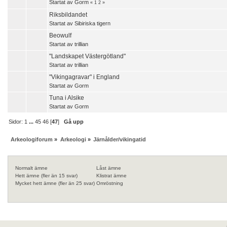
Startat av
Gorm
«
1
2
»
Riksbildandet
Startat av
Sibiriska tigern
Beowulf
Startat av
trillian
"Landskapet Västergötland"
Startat av
trillian
"Vikingagravar" i England
Startat av
Gorm
Tuna i Alsike
Startat av
Gorm
Sidor:
1
...
45
46
[
47
]
Gå upp
Arkeologiforum
»
Arkeologi
»
Järnålder/vikingatid
Normalt ämne
Låst ämne
Hett ämne (fler än 15 svar)
Klistrat ämne
Mycket hett ämne (fler än 25 svar)
Omröstning