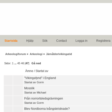
Startsida
Hjälp
Sök
Contact
Logga in
Registrera
Arkeologiforum
»
Arkeologi
»
Järnålder/vikingatid
Sidor:
1
...
45
46
[
47
]
Gå ned
Ämne
/
Startat av
"Vikingafynd" i England
Startat av
Gorm
Mosslik
Startat av
Michael
Från norrortsledsgrävningen
Startat av
Gorm
Blev Nordborna tvångskristnade?