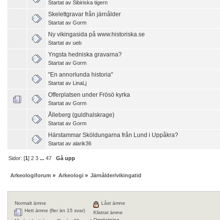
Startat av
Sibiriska tigern
Skelettgravar från järnålder
Startat av
Gorm
Ny vikingasida på www.historiska.se
Startat av
ueb
Yngsta hedniska gravarna?
Startat av
Gorm
"En annorlunda historia"
Startat av
LinaLj
Offerplatsen under Frösö kyrka
Startat av
Gorm
Ålleberg (guldhalskrage)
Startat av
Gorm
Härstammar Sköldungarna från Lund i Uppåkra?
Startat av
alarik36
Sidor: [
1
]
2
3
...
47
Gå upp
Arkeologiforum
»
Arkeologi
»
Järnålder/vikingatid
Normalt ämne
Låst ämne
Hett ämne (fler än 15 svar)
Klistrat ämne
Omröstning