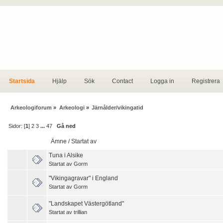
Startsida
Hjälp
Sök
Contact
Logga in
Registrera
Arkeologiforum
»
Arkeologi
»
Järnålder/vikingatid
Sidor: [
1
]
2
3
...
47
Gå ned
Ämne
/
Startat av
Tuna i Alsike
Startat av
Gorm
"Vikingagravar" i England
Startat av
Gorm
"Landskapet Västergötland"
Startat av
trillian