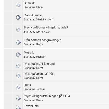
Beowulf
Startat av
trillian
Riksbildandet
Startat av
Sibiriska tigern
Blev Nordborna tvångskristnade?
Startat av
Gorm
«
1
2
»
Från norrortsledsgrävningen
Startat av
Gorm
Mosslik
Startat av
Michael
"Vikingafynd" i England
Startat av
Gorm
"Vikingafurstinnor" i öst
Startat av
Gorm
Rurik
Startat av
Joakim
"Nya" vikingautställningen på SHM
Startat av
Gorm
Levänluhta